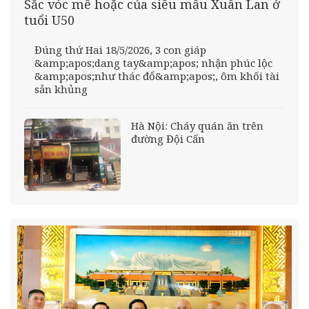
Sắc vóc mê hoặc của siêu mẫu Xuân Lan ở
tuổi U50
Đúng thứ Hai 18/5/2026, 3 con giáp
&amp;apos;dang tay&amp;apos; nhận phúc lộc
&amp;apos;như thác đổ&amp;apos;, ôm khối tài
sản khủng
Hà Nội: Cháy quán ăn trên
đường Đội Cấn