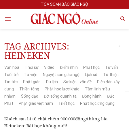
Skip
TÒA SOẠN BÁO GIÁC NGỘ
to
content
TAG ARCHIVES:
HEINEKEN
Văn hóa
Thời sự
Video
Điểm nhìn
Phật học
Tư vấn
Tuổi trẻ
Tự viện
Nguyệt san giác ngộ
Lịch sử
Từ thiện
Tin tức
Phật giáo
Du lịch
Sự kiện - vấn đề
Diễn đàn xây
dựng
Thiền tông
Phật học lược khảo
Tâm linh mầu
nhiệm
Sống đạo
Đời sống quanh ta
Đồng hành
Đức
Phật
Phật giáo việt nam
Triết học
Phật học ứng dụng
Khách sạn bị tố chặt chém 900.000đồng/thùng bia
Heineken: Bài học không mới!