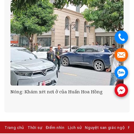
.
.
.
.
Nóng: Khám xét nơi ở của Huấn Hoa Hồng
Trang chủ
Thời sự
Điểm nhìn
Lịch sử
Nguyệt san giác ngộ
Ph