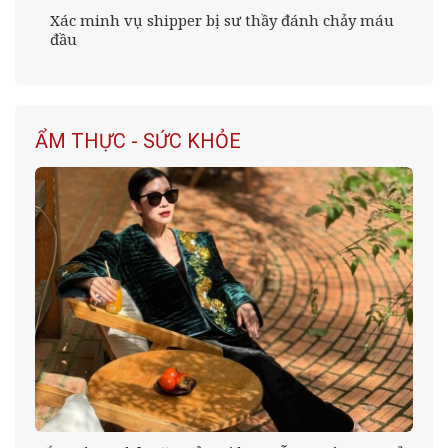
Xác minh vụ shipper bị sư thầy đánh chảy máu
đầu
ẨM THỰC - SỨC KHỎE