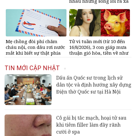
nhau nhưng sóng lôi ra xa
rồi không thấy nhau nữa
Mẹ chồng đòi phí chăm
Tử vi tuần mới (từ 10 đến
cháu nội, con dâu rơi nước
16/8/2026), 3 con giáp mưa
mắt khi biết sự thật phía
thuận gió hòa, tiền về như
sau
nước, bạc vàng dư dả
TIN MỚI CẬP NHẬT
Dấu ấn Quốc sư trong lịch sử
dân tộc và định hướng xây dựng
Điện thờ Quốc sư tại Hà Nội
Cô gái bị tắc mạch, hoại tử sau
khi tiêm filler làm đầy rãnh
cười ở spa