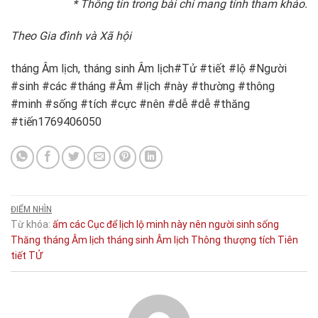
* Thông tin trong bài chỉ mang tính tham khảo.
Theo Gia đình và Xã hội
tháng Âm lịch, tháng sinh Âm lịch#Tử #tiết #lộ #Người
#sinh #các #tháng #Âm #lịch #này #thường #thông
#minh #sống #tích #cực #nên #dễ #dễ #thăng
#tiến1769406050
ĐIỂM NHÌN
Từ khóa:
ấm
các
Cục
để
lịch
lộ
minh
này
nên
người
sinh
sống
Thăng
tháng Âm lịch
tháng sinh Âm lịch
Thông
thượng
tích
Tiên
tiết
TỬ