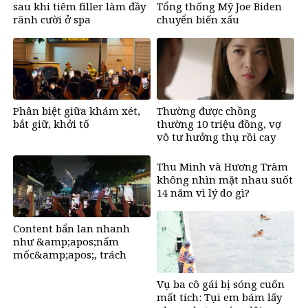
sau khi tiêm filler làm đầy
Tổng thống Mỹ Joe Biden
rãnh cười ở spa
chuyển biến xấu
Phân biệt giữa khám xét,
Thường được chồng
bắt giữ, khởi tố
thường 10 triệu đồng, vợ
vô tư hưởng thụ rồi cay
mắt khi biết sự thật đằng
sau
Thu Minh và Hương Tràm
không nhìn mặt nhau suốt
14 năm vì lý do gì?
Content bẩn lan nhanh
như &amp;apos;nấm
mốc&amp;apos;, trách
nhiệm của người dùng
mạng?
Vụ ba cô gái bị sóng cuốn
mất tích: Tụi em bám lấy