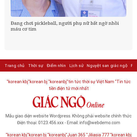
Đang chơi pickleball, người phụ nữ bất ngờ nhồi
máu cơ tim
Trang chủ
Thời sự
Điểm nhìn
Lịch sử
Nguyệt san giác ngộ
Ph
"korean kbj​
"korean bj
"koreanbj​
"tin tức thời sự Việt Nam
"Tin tức
tiền điện tử mới nhất​
Mẫu giao diện website Wordpress. Không phải website chính thức
Điện thoại: 0123.456.xxx - Email: info@webdemo.com
"korean kbj​
"korean bj
"koreanbj​
"Juan 365
"Jiliasia 777
"korean kbj