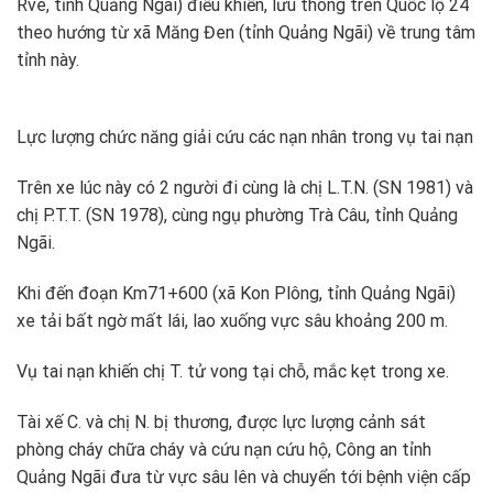
Rve, tỉnh Quảng Ngãi) điều khiển, lưu thông trên Quốc lộ 24
theo hướng từ xã Măng Đen (tỉnh Quảng Ngãi) về trung tâm
tỉnh này.
Lực lượng chức năng giải cứu các nạn nhân trong vụ tai nạn
Trên xe lúc này có 2 người đi cùng là chị L.T.N. (SN 1981) và
chị P.T.T. (SN 1978), cùng ngụ phường Trà Câu, tỉnh Quảng
Ngãi.
Khi đến đoạn Km71+600 (xã Kon Plông, tỉnh Quảng Ngãi)
xe tải bất ngờ mất lái, lao xuống vực sâu khoảng 200 m.
Vụ tai nạn khiến chị T. tử vong tại chỗ, mắc kẹt trong xe.
Tài xế C. và chị N. bị thương, được lực lượng cảnh sát
phòng cháy chữa cháy và cứu nạn cứu hộ, Công an tỉnh
Quảng Ngãi đưa từ vực sâu lên và chuyển tới bệnh viện cấp