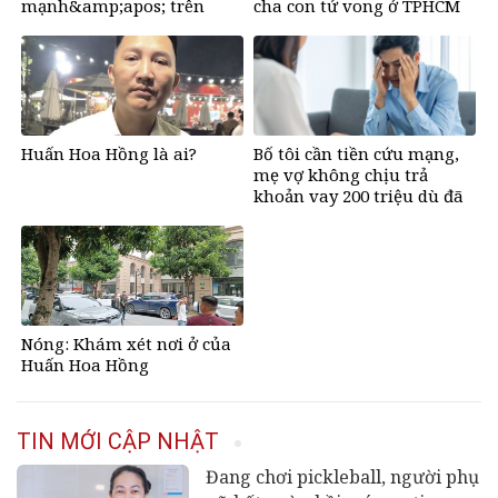
mạnh&amp;apos; trên
cha con tử vong ở TPHCM
mạng, tìm về những giá trị
tích cực?
Huấn Hoa Hồng là ai?
Bố tôi cần tiền cứu mạng,
mẹ vợ không chịu trả
khoản vay 200 triệu dù đã
bán đất
Nóng: Khám xét nơi ở của
Huấn Hoa Hồng
TIN MỚI CẬP NHẬT
Đang chơi pickleball, người phụ