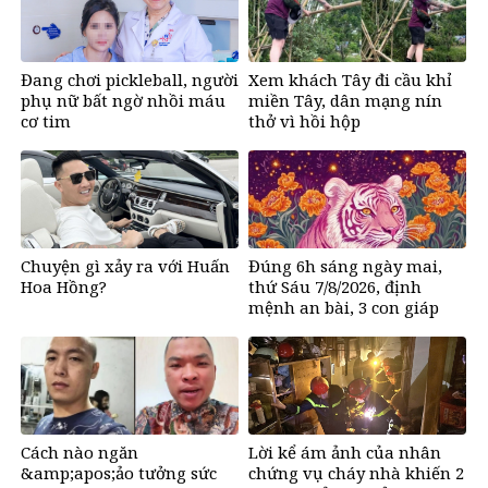
Đang chơi pickleball, người
Xem khách Tây đi cầu khỉ
phụ nữ bất ngờ nhồi máu
miền Tây, dân mạng nín
cơ tim
thở vì hồi hộp
Chuyện gì xảy ra với Huấn
Đúng 6h sáng ngày mai,
Hoa Hồng?
thứ Sáu 7/8/2026, định
mệnh an bài, 3 con giáp
vận trình như
&amp;apos;cá chép hóa
rồng&amp;apos;, giàu có
lên bất chấp, số đỏ chót
như son
Cách nào ngăn
Lời kể ám ảnh của nhân
&amp;apos;ảo tưởng sức
chứng vụ cháy nhà khiến 2