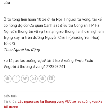
cứu.
Ô tô tông liên hoàn 10 xe ở Hà Nội: 1 người tử vong, tài xế
có nồng độ cồn
Cơ quan Cảnh sát điều tra Công an TP Hà
Nội vừa thông tin về vụ tai nạn giao thông liên hoàn nghiêm
trọng xảy ra trên đường Nguyễn Chánh (phường Yên Hòa)
tối 6/3.
Theo Người lao động
xe tải, xe lao xuống vực#tải #lao #xuống #vực #sâu
#người #thương #vong1772893741
ĐIỂM NHÌN
Từ khóa:
Lão
người
sau
tại
thượng
vong
VỰC
xe lao xuống vực
Xe
tải
xương