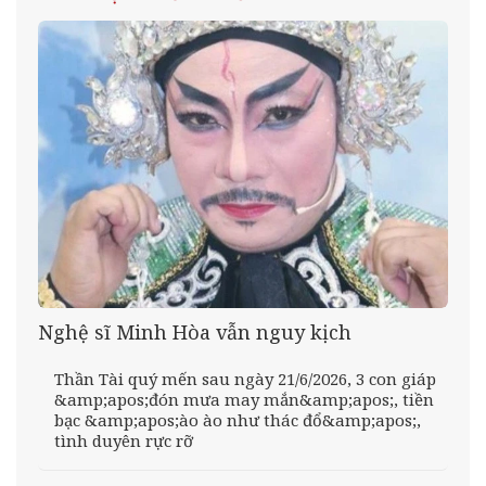
Nghệ sĩ Minh Hòa vẫn nguy kịch
Thần Tài quý mến sau ngày 21/6/2026, 3 con giáp
&amp;apos;đón mưa may mắn&amp;apos;, tiền
bạc &amp;apos;ào ào như thác đổ&amp;apos;,
tình duyên rực rỡ