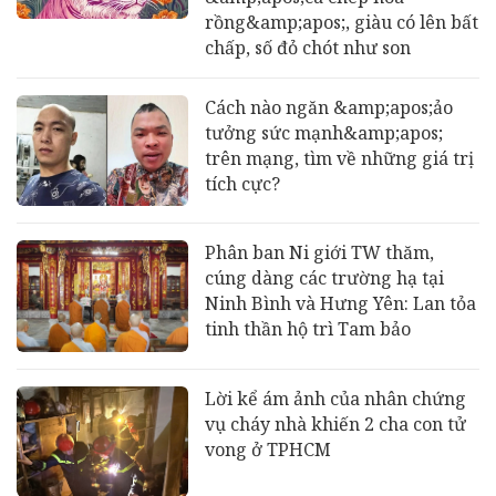
rồng&amp;apos;, giàu có lên bất
chấp, số đỏ chót như son
Cách nào ngăn &amp;apos;ảo
tưởng sức mạnh&amp;apos;
trên mạng, tìm về những giá trị
tích cực?
Phân ban Ni giới TW thăm,
cúng dàng các trường hạ tại
Ninh Bình và Hưng Yên: Lan tỏa
tinh thần hộ trì Tam bảo
Lời kể ám ảnh của nhân chứng
vụ cháy nhà khiến 2 cha con tử
vong ở TPHCM