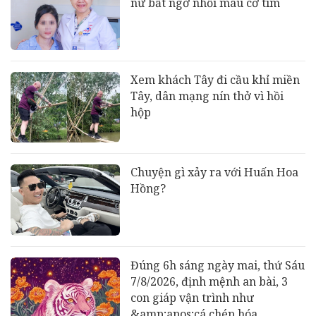
nữ bất ngờ nhồi máu cơ tim
Xem khách Tây đi cầu khỉ miền
Tây, dân mạng nín thở vì hồi
hộp
Chuyện gì xảy ra với Huấn Hoa
Hồng?
Đúng 6h sáng ngày mai, thứ Sáu
7/8/2026, định mệnh an bài, 3
con giáp vận trình như
&amp;apos;cá chép hóa