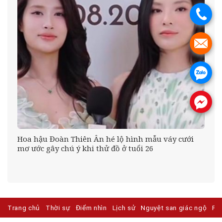
.
.
.
.
Hoa hậu Đoàn Thiên Ân hé lộ hình mẫu váy cưới
mơ ước gây chú ý khi thử đồ ở tuổi 26
g
Trang chủ
Thời sự
Điểm nhìn
Lịch sử
Nguyệt san giác ngộ
Ph