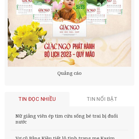
Quảng cáo
TIN ĐỌC NHIỀU
TIN NỔI BẬT
Nữ giảng viên ép tim cứu sống bé trai bị đuối
nước
Vợ cũ Bằng Kiều tiết lộ tình trạng mẹ Kasim