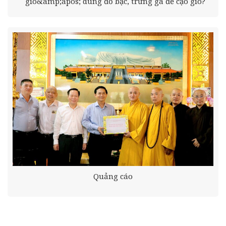
gió&amp;apos; dùng đồ bạc, trứng gà để cạo gió?
Quảng cáo