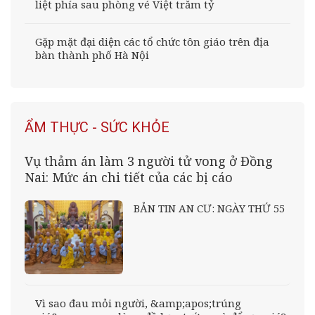
liệt phía sau phòng vé Việt trăm tỷ
Gặp mặt đại diện các tổ chức tôn giáo trên địa
bàn thành phố Hà Nội
ẨM THỰC - SỨC KHỎE
Vụ thảm án làm 3 người tử vong ở Đồng
Nai: Mức án chi tiết của các bị cáo
BẢN TIN AN CƯ: NGÀY THỨ 55
Vì sao đau mỏi người, &amp;apos;trúng