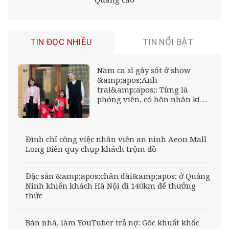
TIN ĐỌC NHIỀU
TIN NỔI BẬT
Nam ca sĩ gây sốt ở show
&amp;apos;Anh
trai&amp;apos;: Từng là
phóng viên, có hôn nhân kín
tiếng
Đình chỉ công việc nhân viên an ninh Aeon Mall
Long Biên quy chụp khách trộm đồ
Đặc sản &amp;apos;chân dài&amp;apos; ở Quảng
Ninh khiến khách Hà Nội đi 140km để thưởng
thức
Bán nhà, làm YouTuber trả nợ: Góc khuất khốc