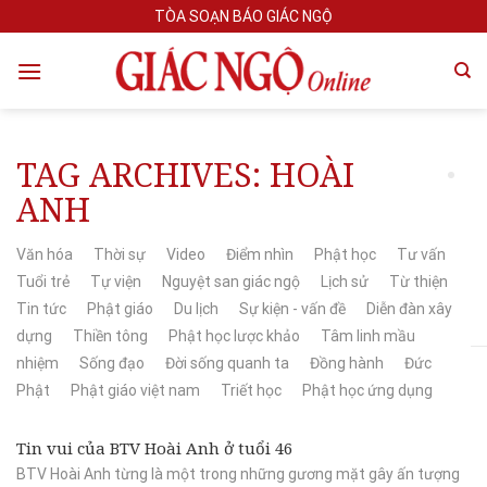
Skip
TÒA SOẠN BÁO GIÁC NGỘ
to
content
TAG ARCHIVES:
HOÀI
ANH
Văn hóa
Thời sự
Video
Điểm nhìn
Phật học
Tư vấn
Tuổi trẻ
Tự viện
Nguyệt san giác ngộ
Lịch sử
Từ thiện
Tin tức
Phật giáo
Du lịch
Sự kiện - vấn đề
Diễn đàn xây
dựng
Thiền tông
Phật học lược khảo
Tâm linh mầu
nhiệm
Sống đạo
Đời sống quanh ta
Đồng hành
Đức
Phật
Phật giáo việt nam
Triết học
Phật học ứng dụng
Tin vui của BTV Hoài Anh ở tuổi 46
BTV Hoài Anh từng là một trong những gương mặt gây ấn tượng