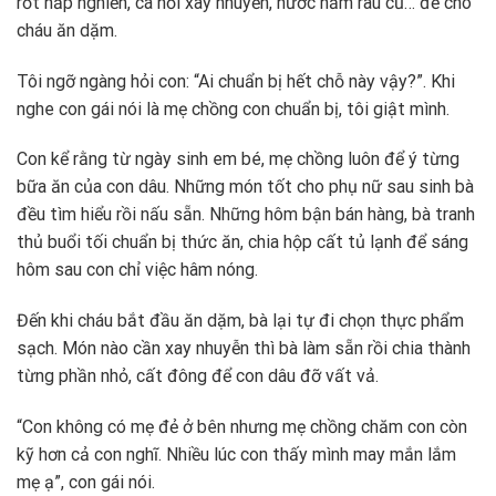
rốt hấp nghiền, cá hồi xay nhuyễn, nước hầm rau củ… để cho
cháu ăn dặm.
Tôi ngỡ ngàng hỏi con: “Ai chuẩn bị hết chỗ này vậy?”. Khi
nghe con gái nói là mẹ chồng con chuẩn bị, tôi giật mình.
Con kể rằng từ ngày sinh em bé, mẹ chồng luôn để ý từng
bữa ăn của con dâu. Những món tốt cho phụ nữ sau sinh bà
đều tìm hiểu rồi nấu sẵn. Những hôm bận bán hàng, bà tranh
thủ buổi tối chuẩn bị thức ăn, chia hộp cất tủ lạnh để sáng
hôm sau con chỉ việc hâm nóng.
Đến khi cháu bắt đầu ăn dặm, bà lại tự đi chọn thực phẩm
sạch. Món nào cần xay nhuyễn thì bà làm sẵn rồi chia thành
từng phần nhỏ, cất đông để con dâu đỡ vất vả.
“Con không có mẹ đẻ ở bên nhưng mẹ chồng chăm con còn
kỹ hơn cả con nghĩ. Nhiều lúc con thấy mình may mắn lắm
mẹ ạ”, con gái nói.