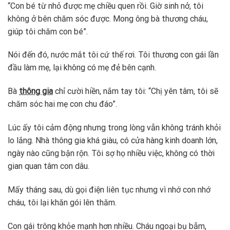
“Con bé từ nhỏ được mẹ chiều quen rồi. Giờ sinh nở, tôi
không ở bên chăm sóc được. Mong ông bà thương cháu,
giúp tôi chăm con bé”.
Nói đến đó, nước mắt tôi cứ thế rơi. Tôi thương con gái lần
đầu làm mẹ, lại không có mẹ đẻ bên cạnh.
Bà
thông gia
chỉ cười hiền, nắm tay tôi: “Chị yên tâm, tôi sẽ
chăm sóc hai mẹ con chu đáo”.
Lúc ấy tôi cảm động nhưng trong lòng vẫn không tránh khỏi
lo lắng. Nhà thông gia khá giàu, có cửa hàng kinh doanh lớn,
ngày nào cũng bận rộn. Tôi sợ họ nhiều việc, không có thời
gian quan tâm con dâu.
Mấy tháng sau, dù gọi điện liên tục nhưng vì nhớ con nhớ
cháu, tôi lại khăn gói lên thăm.
Con gái trông khỏe mạnh hơn nhiều. Cháu ngoại bụ bẫm,