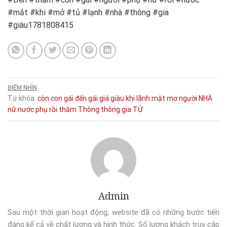
#mắt #khi #mở #tủ #lạnh #nhà #thông #gia
#giàu1781808415
ĐIỂM NHÌN
Từ khóa:
còn
con gái
đến
gái
giá
giàu
khi
lãnh
mặt
mơ
người
NHÀ
nữ
nước
phụ
rồi
thăm
Thông
thông gia
TỬ
Admin
Sau một thời gian hoạt động, website đã có những bước tiến
đáng kể cả về chất lượng và hình thức. Số lượng khách truy cập