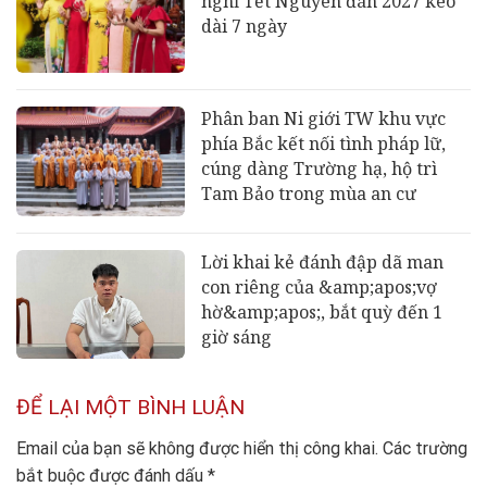
nghỉ Tết Nguyên đán 2027 kéo
dài 7 ngày
Phân ban Ni giới TW khu vực
phía Bắc kết nối tình pháp lữ,
cúng dàng Trường hạ, hộ trì
Tam Bảo trong mùa an cư
Lời khai kẻ đánh đập dã man
con riêng của &amp;apos;vợ
hờ&amp;apos;, bắt quỳ đến 1
giờ sáng
ĐỂ LẠI MỘT BÌNH LUẬN
Email của bạn sẽ không được hiển thị công khai.
Các trường
bắt buộc được đánh dấu
*