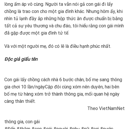
lòng ấm áp vô cùng. Người ta vẫn nói gả con gái đi lấy
chồng là trao con cho một gia đình khác. Nhưng hôm ấy, khi
nhìn tủ lạnh đầy ắp những hộp thức ăn được chuẩn bị bằng
tất cả sự yêu thương và chu đáo, tôi hiểu rằng con gái mình
đã gặp được một gia đình tử tế.
Và với một người mẹ, đó có lẽ là điều hạnh phúc nhất.
Độc giả giấu tên
Con gái lấy chồng cách nhà 6 bước chân, bố mẹ sang thông
gia chơi 10 lần/ngày
Cặp đôi cùng xóm nên duyên, hai bên
bố mẹ từ hàng xóm trở thành thông gia, mối quan hệ ngày
càng thân thiết.
Theo VietNamNet
thông gia, con gái
#Đến #thăm #con #gái #người #phụ #nữ #rơi #nước