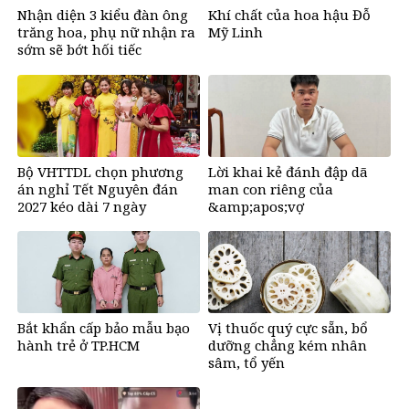
Nhận diện 3 kiểu đàn ông
Khí chất của hoa hậu Đỗ
trăng hoa, phụ nữ nhận ra
Mỹ Linh
sớm sẽ bớt hối tiếc
Bộ VHTTDL chọn phương
Lời khai kẻ đánh đập dã
án nghỉ Tết Nguyên đán
man con riêng của
2027 kéo dài 7 ngày
&amp;apos;vợ
hờ&amp;apos;, bắt quỳ đến
1 giờ sáng
Bắt khẩn cấp bảo mẫu bạo
Vị thuốc quý cực sẵn, bổ
hành trẻ ở TP.HCM
dưỡng chẳng kém nhân
sâm, tổ yến