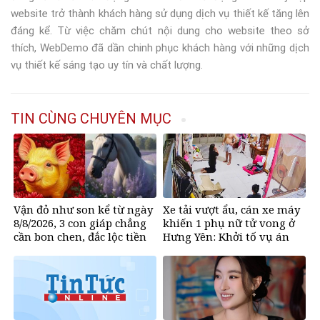
website trở thành khách hàng sử dụng dịch vụ thiết kế tăng lên
đáng kể. Từ việc chăm chút nội dung cho website theo sở
thích, WebDemo đã dần chinh phục khách hàng với những dịch
vụ thiết kế sáng tạo uy tín và chất lượng.
TIN CÙNG CHUYÊN MỤC
Vận đỏ như son kể từ ngày
Xe tải vượt ẩu, cán xe máy
8/8/2026, 3 con giáp chẳng
khiến 1 phụ nữ tử vong ở
cần bon chen, đắc lộc tiền
Hưng Yên: Khởi tố vụ án
vào như nước, sự nghiệp
hanh thông một bước lên
hương đổi đời