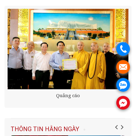
.
.
.
Quảng cáo
.
THÔNG TIN HẰNG NGÀY