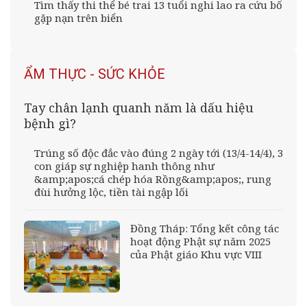
Tìm thấy thi thể bé trai 13 tuổi nghi lao ra cứu bố
gặp nạn trên biển
ẨM THỰC - SỨC KHỎE
Tay chân lạnh quanh năm là dấu hiệu
bệnh gì?
Trúng số độc đắc vào đúng 2 ngày tới (13/4-14/4), 3
con giáp sự nghiệp hanh thông như
&amp;apos;cá chép hóa Rồng&amp;apos;, rung
đùi hưởng lộc, tiền tài ngập lối
Đồng Tháp: Tổng kết công tác
hoạt động Phật sự năm 2025
của Phật giáo Khu vực VIII