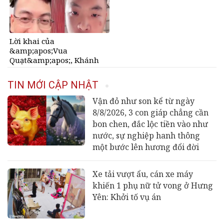
Lời khai của
&amp;apos;Vua
Quạt&amp;apos;, Khánh
&amp;apos;Sky&amp;apos;
và Hồ Văn Khoa
TIN MỚI CẬP NHẬT
Vận đỏ như son kể từ ngày
8/8/2026, 3 con giáp chẳng cần
bon chen, đắc lộc tiền vào như
nước, sự nghiệp hanh thông
một bước lên hương đổi đời
Xe tải vượt ẩu, cán xe máy
khiến 1 phụ nữ tử vong ở Hưng
Yên: Khởi tố vụ án