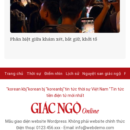
Phân biệt giữa khám xét, bắt giữ, khởi tố
Trang chủ
Thời sự
Điểm nhìn
Lịch sử
Nguyệt san giác ngộ
Ph
"korean kbj​
"korean bj
"koreanbj​
"tin tức thời sự Việt Nam
"Tin tức
tiền điện tử mới nhất​
Mẫu giao diện website Wordpress. Không phải website chính thức
Điện thoại: 0123.456.xxx - Email: info@webdemo.com