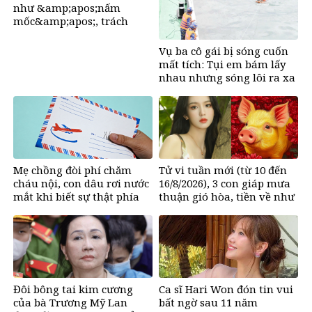
như &amp;apos;nấm
mốc&amp;apos;, trách
nhiệm của người dùng
mạng?
Vụ ba cô gái bị sóng cuốn
mất tích: Tụi em bám lấy
nhau nhưng sóng lôi ra xa
rồi không thấy nhau nữa
Mẹ chồng đòi phí chăm
Tử vi tuần mới (từ 10 đến
cháu nội, con dâu rơi nước
16/8/2026), 3 con giáp mưa
mắt khi biết sự thật phía
thuận gió hòa, tiền về như
sau
nước, bạc vàng dư dả
Đôi bông tai kim cương
Ca sĩ Hari Won đón tin vui
của bà Trương Mỹ Lan
bất ngờ sau 11 năm