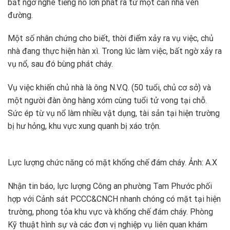
bất ngờ nghe tiếng nổ lớn phát ra từ một căn nhà ven
đường.
Một số nhân chứng cho biết, thời điểm xảy ra vụ việc, chủ
nhà đang thực hiện hàn xì. Trong lúc làm việc, bất ngờ xảy ra
vụ nổ, sau đó bùng phát cháy.
Vụ việc khiến chủ nhà là ông N.V.Q. (50 tuổi, chủ cơ sở) và
một người đàn ông hàng xóm cùng tuổi tử vong tại chỗ.
Sức ép từ vụ nổ làm nhiều vật dụng, tài sản tại hiện trường
bị hư hỏng, khu vực xung quanh bị xáo trộn.
Lực lượng chức năng có mặt khống chế đám cháy. Ảnh: A.X
Nhận tin báo, lực lượng Công an phường Tam Phước phối
hợp với Cảnh sát PCCC&CNCH nhanh chóng có mặt tại hiện
trường, phong tỏa khu vực và khống chế đám cháy. Phòng
Kỹ thuật hình sự và các đơn vị nghiệp vụ liên quan khám