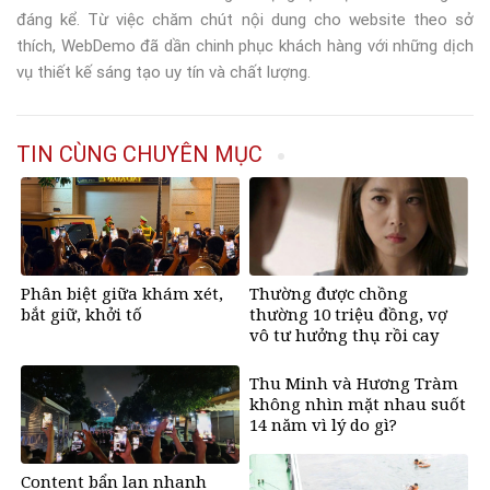
đáng kể. Từ việc chăm chút nội dung cho website theo sở
thích, WebDemo đã dần chinh phục khách hàng với những dịch
vụ thiết kế sáng tạo uy tín và chất lượng.
TIN CÙNG CHUYÊN MỤC
Phân biệt giữa khám xét,
Thường được chồng
bắt giữ, khởi tố
thường 10 triệu đồng, vợ
vô tư hưởng thụ rồi cay
mắt khi biết sự thật đằng
sau
Thu Minh và Hương Tràm
không nhìn mặt nhau suốt
14 năm vì lý do gì?
Content bẩn lan nhanh