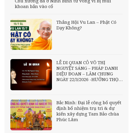
Chủ xưởng đá ở Ninh Bình tử vong vì bị mũi
khoan bắn vào cổ
Thắng Hội Vu Lan – Phật Có
Dạy Không?
LỄ DI QUAN CÔ VÕ THỊ
NGUYỆT SÁNG – PHÁP DANH
DIỆU ĐOAN – LÂM CHUNG
NGÀY 22/3/2026 -HƯỞNG THỌ
67 TUỔI
Bắc Ninh: Đại lễ công bố quyết
định bổ nhiệm trụ trì & dự
kiến xây dựng Tam Bảo chùa
Phúc Lâm