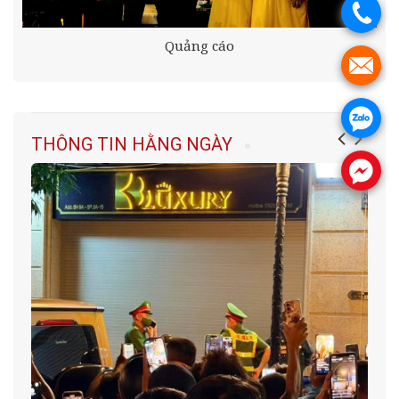
.
Quảng cáo
.
.
THÔNG TIN HẰNG NGÀY
.