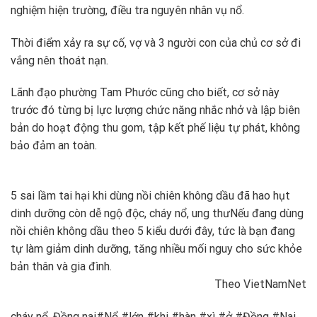
nghiệm hiện trường, điều tra nguyên nhân vụ nổ.
Thời điểm xảy ra sự cố, vợ và 3 người con của chủ cơ sở đi
vắng nên thoát nạn.
Lãnh đạo phường Tam Phước cũng cho biết, cơ sở này
trước đó từng bị lực lượng chức năng nhắc nhở và lập biên
bản do hoạt động thu gom, tập kết phế liệu tự phát, không
bảo đảm an toàn.
5 sai lầm tai hại khi dùng nồi chiên không dầu đã hao hụt
dinh dưỡng còn dễ ngộ độc, cháy nổ, ung thư
Nếu đang dùng
nồi chiên không dầu theo 5 kiểu dưới đây, tức là bạn đang
tự làm giảm dinh dưỡng, tăng nhiều mối nguy cho sức khỏe
bản thân và gia đình.
Theo VietNamNet
cháy nổ, Đồng nai#Nổ #lớn #khi #hàn #xì #ở #Đồng #Nai