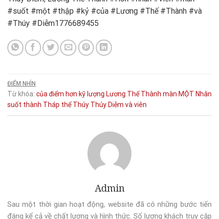
#suốt #một #thập #kỷ #của #Lương #Thế #Thành #và
#Thúy #Diễm1776689455
ĐIỂM NHÌN
Từ khóa:
của
điểm
hơn
kỹ
lượng
Lương Thế Thành
màn
MỘT
Nhân
suốt
thành
Tháp
thể
Thúy
Thúy Diễm
và
viên
Admin
Sau một thời gian hoạt động, website đã có những bước tiến
đáng kể cả về chất lượng và hình thức. Số lượng khách truy cập