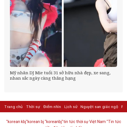
Mỹ nhân DJ Mie tuổi 31 sở hữu nhà đẹp, xe sang,
nhan sắc ngày càng thăng hạng
Trang chủ
Thời sự
Điểm nhìn
Lịch sử
Nguyệt san giác ngộ
Ph
"korean kbj​
"korean bj
"koreanbj​
"tin tức thời sự Việt Nam
"Tin tức