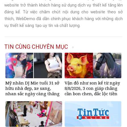
website trở thành khách hàng sử dụng dịch vụ thiết kế tăng lên
đáng kể. Từ việc chăm chút nội dung cho website theo sở
thích, WebDemo đã dần chinh phục khách hàng với những dịch
vụ thiết kế sáng tạo uy tín và chất lượng.
TIN CÙNG CHUYÊN MỤC
Mỹ nhân DJ Mie tuổi 31 sở
Vận đỏ như son kể từ ngày
hữu nhà đẹp, xe sang,
8/8/2026, 3 con giáp chẳng
nhan sắc ngày càng thăng
cần bon chen, đắc lộc tiền
hạng
vào như nước, sự nghiệp
hanh thông một bước lên
hương đổi đời