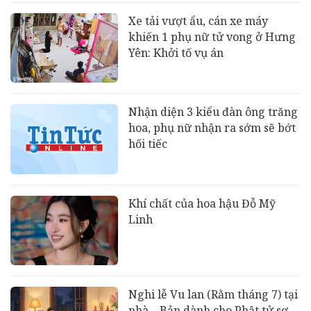
Xe tải vượt ẩu, cán xe máy
khiến 1 phụ nữ tử vong ở Hưng
Yên: Khởi tố vụ án
Nhận diện 3 kiểu đàn ông trăng
hoa, phụ nữ nhận ra sớm sẽ bớt
hối tiếc
Khí chất của hoa hậu Đỗ Mỹ
Linh
Nghi lễ Vu lan (Rằm tháng 7) tại
nhà – Bản dành cho Phật tử sơ