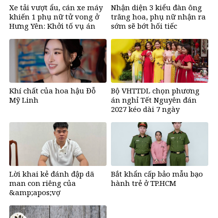
Xe tải vượt ẩu, cán xe máy
Nhận diện 3 kiểu đàn ông
khiến 1 phụ nữ tử vong ở
trăng hoa, phụ nữ nhận ra
Hưng Yên: Khởi tố vụ án
sớm sẽ bớt hối tiếc
Khí chất của hoa hậu Đỗ
Bộ VHTTDL chọn phương
Mỹ Linh
án nghỉ Tết Nguyên đán
2027 kéo dài 7 ngày
Lời khai kẻ đánh đập dã
Bắt khẩn cấp bảo mẫu bạo
man con riêng của
hành trẻ ở TP.HCM
&amp;apos;vợ
hờ&amp;apos;, bắt quỳ đến
1 giờ sáng