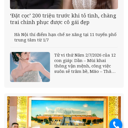
‘Đặt cọc’ 200 triệu trước khi tỏ tình, chàng
trai chinh phục được cô gái đẹp
Hà Nội thí điểm hạn chế xe xăng tại 11 tuyến phố
trung tâm từ 1/7
Tử vi thứ Năm 2/7/2026 của 12
con giáp: Dần – Mùi khai
thông vận mệnh, công việc
suôn sẻ trăm bề, Mão – Thân
tài lộc ảm đạm, tiền bạc hao
hụt không ngờ
.