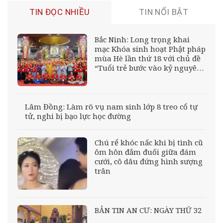
TIN ĐỌC NHIỀU
TIN NỔI BẬT
Bắc Ninh: Long trọng khai
mạc Khóa sinh hoạt Phật pháp
mùa Hè lần thứ 18 với chủ đề
“Tuổi trẻ bước vào kỷ nguyên
mới”
Lâm Đồng: Làm rõ vụ nam sinh lớp 8 treo cổ tự
tử, nghi bị bạo lực học đường
Chú rể khóc nấc khi bị tình cũ
ôm hôn đắm đuối giữa đám
cưới, cô dâu đứng hình sượng
trân
BẢN TIN AN CƯ: NGÀY THỨ 32