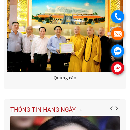
.
.
.
.
Quảng cáo
THÔNG TIN HẰNG NGÀY