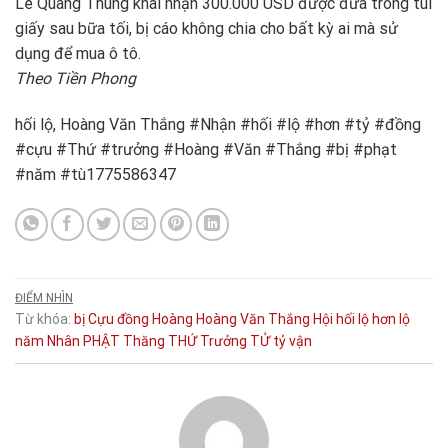
Lê Quang Thung khai nhận 300.000 USD được đưa trong túi
giấy sau bữa tối, bị cáo không chia cho bất kỳ ai mà sử
dụng để mua ô tô.
Theo Tiền Phong
hối lộ, Hoàng Văn Thắng #Nhận #hối #lộ #hơn #tỷ #đồng
#cựu #Thứ #trưởng #Hoàng #Văn #Thắng #bị #phạt
#năm #tù1775586347
ĐIỂM NHÌN
Từ khóa:
bị
Cựu
đồng
Hoàng
Hoàng Văn Thắng
Hội
hối lộ
hơn
lộ
năm
Nhân
PHẬT
Thăng
THỨ
Trưởng
TỬ
tỷ
vận