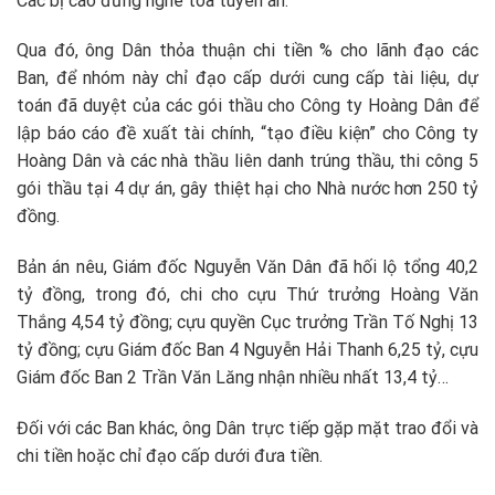
Các bị cáo đứng nghe tòa tuyên án.
Qua đó, ông Dân thỏa thuận chi tiền % cho lãnh đạo các
Ban, để nhóm này chỉ đạo cấp dưới cung cấp tài liệu, dự
toán đã duyệt của các gói thầu cho Công ty Hoàng Dân để
lập báo cáo đề xuất tài chính, “tạo điều kiện” cho Công ty
Hoàng Dân và các nhà thầu liên danh trúng thầu, thi công 5
gói thầu tại 4 dự án, gây thiệt hại cho Nhà nước hơn 250 tỷ
đồng.
Bản án nêu, Giám đốc Nguyễn Văn Dân đã hối lộ tổng 40,2
tỷ đồng, trong đó, chi cho cựu Thứ trưởng Hoàng Văn
Thắng 4,54 tỷ đồng; cựu quyền Cục trưởng Trần Tố Nghị 13
tỷ đồng; cựu Giám đốc Ban 4 Nguyễn Hải Thanh 6,25 tỷ, cựu
Giám đốc Ban 2 Trần Văn Lăng nhận nhiều nhất 13,4 tỷ…
Đối với các Ban khác, ông Dân trực tiếp gặp mặt trao đổi và
chi tiền hoặc chỉ đạo cấp dưới đưa tiền.