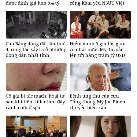
được định giá hơn 9,4 tỷ
công khai yêu NSƯT Việt
đồng
Anh
Cao Bằng động đất lần thứ
Điểm danh 5 gia tộc giàu
4, rung lắc xảy ra ở phường
có nhất nước Mỹ, tài sản
đông dân nhất tỉnh
lên tới hàng trăm tỷ USD
Cô gái bị tắc mạch, hoại tử
Bệnh ung thư của cựu
sau khi tiêm filler làm đầy
Tổng thống Mỹ Joe Biden
rãnh cười ở spa
chuyển biến xấu