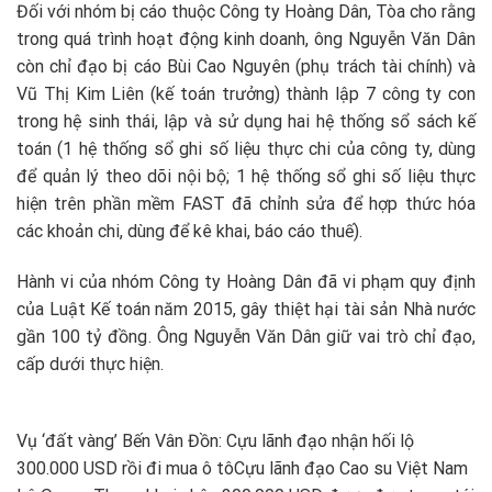
Đối với nhóm bị cáo thuộc Công ty Hoàng Dân, Tòa cho rằng
trong quá trình hoạt động kinh doanh, ông Nguyễn Văn Dân
còn chỉ đạo bị cáo Bùi Cao Nguyên (phụ trách tài chính) và
Vũ Thị Kim Liên (kế toán trưởng) thành lập 7 công ty con
trong hệ sinh thái, lập và sử dụng hai hệ thống sổ sách kế
toán (1 hệ thống sổ ghi số liệu thực chi của công ty, dùng
để quản lý theo dõi nội bộ; 1 hệ thống sổ ghi số liệu thực
hiện trên phần mềm FAST đã chỉnh sửa để hợp thức hóa
các khoản chi, dùng để kê khai, báo cáo thuế).
Hành vi của nhóm Công ty Hoàng Dân đã vi phạm quy định
của Luật Kế toán năm 2015, gây thiệt hại tài sản Nhà nước
gần 100 tỷ đồng. Ông Nguyễn Văn Dân giữ vai trò chỉ đạo,
cấp dưới thực hiện.
Vụ ‘đất vàng’ Bến Vân Đồn: Cựu lãnh đạo nhận hối lộ
300.000 USD rồi đi mua ô tô
Cựu lãnh đạo Cao su Việt Nam