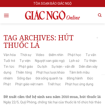
Skip
TÒA SOẠN BÁO GIÁC NGỘ
to
content
TAG ARCHIVES:
HÚT
THUỐC LÁ
Văn hóa
Thời sự
Video
Điểm nhìn
Phật học
Tư vấn
Tuổi trẻ
Tự viện
Nguyệt san giác ngộ
Lịch sử
Từ thiện
Tin tức
Phật giáo
Du lịch
Sự kiện - vấn đề
Diễn đàn xây
dựng
Thiền tông
Phật học lược khảo
Tâm linh mầu
nhiệm
Sống đạo
Đời sống quanh ta
Đồng hành
Đức
Phật
Phật giáo việt nam
Triết học
Phật học ứng dụng
Đề xuất cấm thế hệ sinh sau năm 2010 mua, hút thuốc lá
Ngày 22/5, Quỹ Phòng, chống tác hại của thuốc lá tổ chức hội thảo