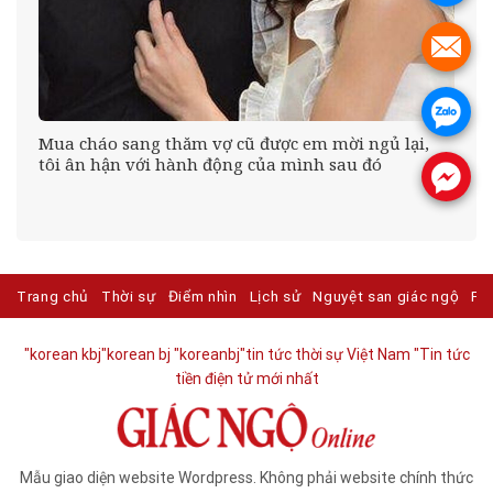
.
.
Mua cháo sang thăm vợ cũ được em mời ngủ lại,
tôi ân hận với hành động của mình sau đó
.
Trang chủ
Thời sự
Điểm nhìn
Lịch sử
Nguyệt san giác ngộ
Ph
"korean kbj​
"korean bj
"koreanbj​
"tin tức thời sự Việt Nam
"Tin tức
tiền điện tử mới nhất​
Mẫu giao diện website Wordpress. Không phải website chính thức