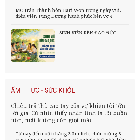
MC Trấn Thành hôn Hari Won trong ngày vui,
diễn viên Tùng Dương hạnh phúc bên vợ 4
SINH VIÊN RÈN ĐẠO ĐỨC
ẨM THỰC - SỨC KHỎE
Chiêu trả thù cao tay của vợ khiến tôi tởn
tới già: Cứ nhìn thấy nhân tình là tôi buồn
nôn, mặt không còn giọt máu
Từ nay đến cuối tháng 3 âm lịch, chúc mừng 3
con giáp lội ngược dòng, sự nghiệp bứt phá, tiền