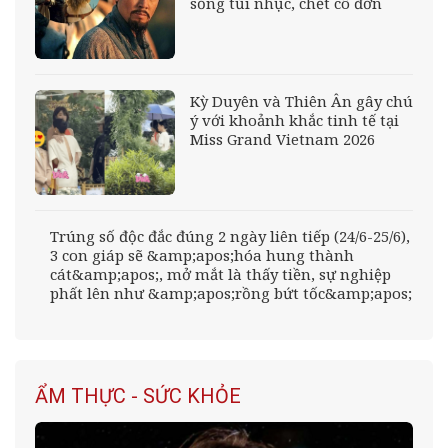
sống tủi nhục, chết cô đơn
Kỳ Duyên và Thiên Ân gây chú
ý với khoảnh khắc tinh tế tại
Miss Grand Vietnam 2026
Trúng số độc đắc đúng 2 ngày liên tiếp (24/6-25/6),
3 con giáp sẽ &amp;apos;hóa hung thành
cát&amp;apos;, mở mắt là thấy tiền, sự nghiệp
phất lên như &amp;apos;rồng bứt tốc&amp;apos;
ẨM THỰC - SỨC KHỎE