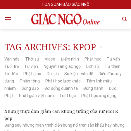
Skip
TÒA SOẠN BÁO GIÁC NGỘ
to
content
TAG ARCHIVES:
KPOP
Văn hóa
Thời sự
Video
Điểm nhìn
Phật học
Tư vấn
Tuổi trẻ
Tự viện
Nguyệt san giác ngộ
Lịch sử
Từ thiện
Tin tức
Phật giáo
Du lịch
Sự kiện - vấn đề
Diễn đàn xây
dựng
Thiền tông
Phật học lược khảo
Tâm linh mầu
nhiệm
Sống đạo
Đời sống quanh ta
Đồng hành
Đức
Phật
Phật giáo việt nam
Triết học
Phật học ứng dụng
Những thực đơn giảm cân không tưởng của nữ idol K-
pop
Đằng sau những màn trình diễn bùng nổ trên sân khấu hay những