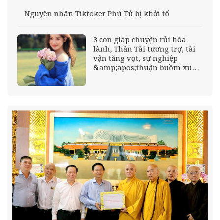
Nguyên nhân Tiktoker Phú Tử bị khởi tố
3 con giáp chuyện rủi hóa
lành, Thần Tài tương trợ, tài
vận tăng vọt, sự nghiệp
&amp;apos;thuận buồm xuôi
gió&amp;apos; sau ngày
31/7/2026