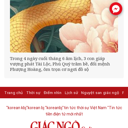
.
Trong 4 ngày cuối tháng 6 âm lịch, 3 con giáp
vượng phát Tài Lộc, Phú Quý trăm bề, đổi mệnh
Phượng Hoàng, ôm trọn cơ ngơi đồ sộ
Trang chủ
Thời sự
Điểm nhìn
Lịch sử
Nguyệt san giác ngộ
Ph
"korean kbj​
"korean bj
"koreanbj​
"tin tức thời sự Việt Nam
"Tin tức
tiền điện tử mới nhất​