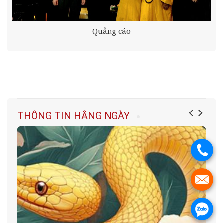
Quảng cáo
THÔNG TIN HẰNG NGÀY
.
.
.