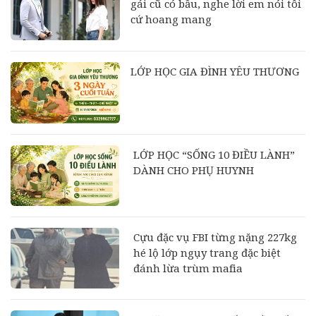
gái cũ có bầu, nghe lời em nói tôi
cứ hoang mang
LỚP HỌC GIA ĐÌNH YÊU THƯƠNG
LỚP HỌC “SỐNG 10 ĐIỀU LÀNH”
DÀNH CHO PHỤ HUYNH
Cựu đặc vụ FBI từng nặng 227kg
hé lộ lớp ngụy trang đặc biệt
đánh lừa trùm mafia