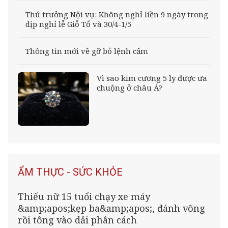
Thứ trưởng Nội vụ: Không nghỉ liền 9 ngày trong
dịp nghỉ lễ Giỗ Tổ và 30/4-1/5
Thông tin mới về gỡ bỏ lệnh cấm
Vì sao kim cương 5 ly được ưa
chuộng ở châu Á?
ẨM THỰC - SỨC KHỎE
Thiếu nữ 15 tuổi chạy xe máy
&amp;apos;kẹp ba&amp;apos;, đánh võng
rồi tông vào dải phân cách