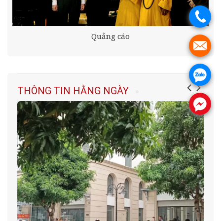
.
Quảng cáo
.
.
THÔNG TIN HẰNG NGÀY
.