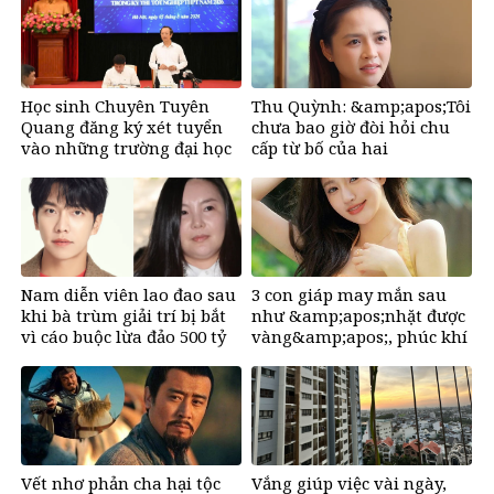
Học sinh Chuyên Tuyên
Thu Quỳnh: &amp;apos;Tôi
Quang đăng ký xét tuyển
chưa bao giờ đòi hỏi chu
vào những trường đại học
cấp từ bố của hai
nào?
con&amp;apos;
Nam diễn viên lao đao sau
3 con giáp may mắn sau
khi bà trùm giải trí bị bắt
như &amp;apos;nhặt được
vì cáo buộc lừa đảo 500 tỷ
vàng&amp;apos;, phúc khí
đồng
tràn đầy, dễ giàu sụ chỉ sau
một đêm sau ngày 6/8/2026
Vết nhơ phản cha hại tộc
Vắng giúp việc vài ngày,