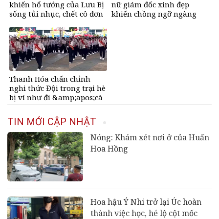
khiến hổ tướng của Lưu Bị
nữ giám đốc xinh đẹp
sống tủi nhục, chết cô đơn
khiến chồng ngỡ ngàng
Thanh Hóa chấn chỉnh
nghi thức Đội trong trại hè
bị ví như đi &amp;apos;cà
thọt&amp;apos;
TIN MỚI CẬP NHẬT
Nóng: Khám xét nơi ở của Huấn
Hoa Hồng
Hoa hậu Ý Nhi trở lại Úc hoàn
thành việc học, hé lộ cột mốc