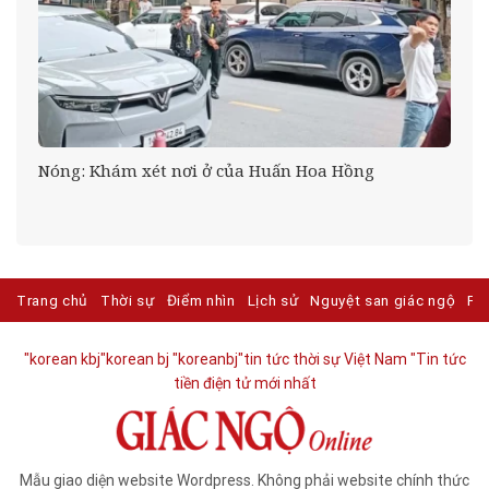
Nóng: Khám xét nơi ở của Huấn Hoa Hồng
Trang chủ
Thời sự
Điểm nhìn
Lịch sử
Nguyệt san giác ngộ
Ph
"korean kbj​
"korean bj
"koreanbj​
"tin tức thời sự Việt Nam
"Tin tức
tiền điện tử mới nhất​
Mẫu giao diện website Wordpress. Không phải website chính thức