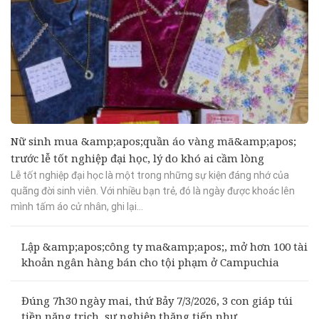
Nữ sinh mua &amp;apos;quần áo vàng mã&amp;apos;
trước lễ tốt nghiệp đại học, lý do khó ai cầm lòng
Lễ tốt nghiệp đại học là một trong những sự kiện đáng nhớ của
quãng đời sinh viên. Với nhiều bạn trẻ, đó là ngày được khoác lên
mình tấm áo cử nhân, ghi lại...
Lập &amp;apos;công ty ma&amp;apos;, mở hơn 100 tài
khoản ngân hàng bán cho tội phạm ở Campuchia
Đúng 7h30 ngày mai, thứ Bảy 7/3/2026, 3 con giáp túi
tiền nặng trịch, sự nghiệp thăng tiến như