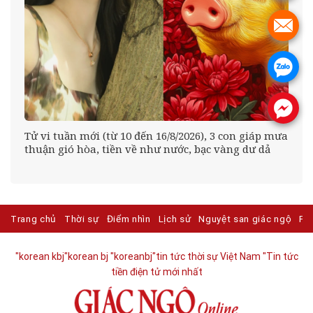
.
.
.
Tử vi tuần mới (từ 10 đến 16/8/2026), 3 con giáp mưa
thuận gió hòa, tiền về như nước, bạc vàng dư dả
Trang chủ
Thời sự
Điểm nhìn
Lịch sử
Nguyệt san giác ngộ
Ph
"korean kbj​
"korean bj
"koreanbj​
"tin tức thời sự Việt Nam
"Tin tức
tiền điện tử mới nhất​