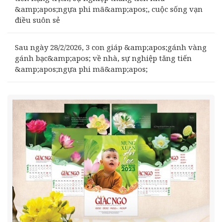
&amp;apos;ngựa phi mã&amp;apos;, cuộc sống vạn
điều suôn sẻ
Sau ngày 28/2/2026, 3 con giáp &amp;apos;gánh vàng
gánh bạc&amp;apos; về nhà, sự nghiệp tăng tiến
&amp;apos;ngựa phi mã&amp;apos;