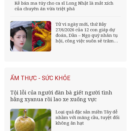
Kẻ bán ma túy cho ca sĩ Long Nhật là mắt xích
của chuyên án vừa triệt phá
Tử vi ngày mới, thứ Bảy
27/6/2026 của 12 con giáp dự
đoán, Dần – Ngọ quý nhân tụ
hội, công việc suôn sẻ trăm
bề, Mão – Thân tiền bạc ảm
đạm, sự nghiệp đề phòng
trắng tay.
ẨM THỰC - SỨC KHỎE
Tội lỗi của người đàn bà giết người tình
bằng xyanua rồi lao xe xuống vực
Loại quả đặc sản miền Tây dễ
nhầm với mãng cầu, tuyệt đối
không ăn hạt