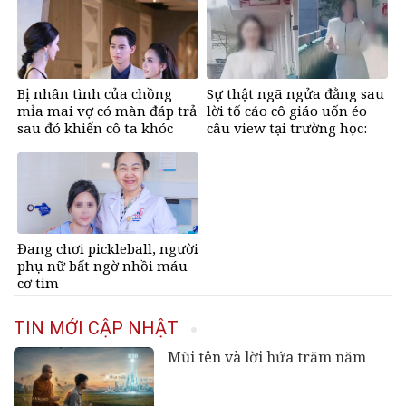
Bị nhân tình của chồng
Sự thật ngã ngửa đằng sau
mỉa mai vợ có màn đáp trả
lời tố cáo cô giáo uốn éo
sau đó khiến cô ta khóc
câu view tại trường học:
nghẹn
Lời trần tình khiến cộng
đồng mạng xót xa
Đang chơi pickleball, người
phụ nữ bất ngờ nhồi máu
cơ tim
TIN MỚI CẬP NHẬT
Mũi tên và lời hứa trăm năm