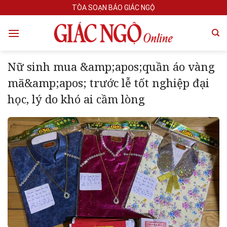
Skip
TÒA SOẠN BÁO GIÁC NGỘ
to
content
Nữ sinh mua &amp;apos;quần áo vàng
mã&amp;apos; trước lễ tốt nghiệp đại
học, lý do khó ai cầm lòng