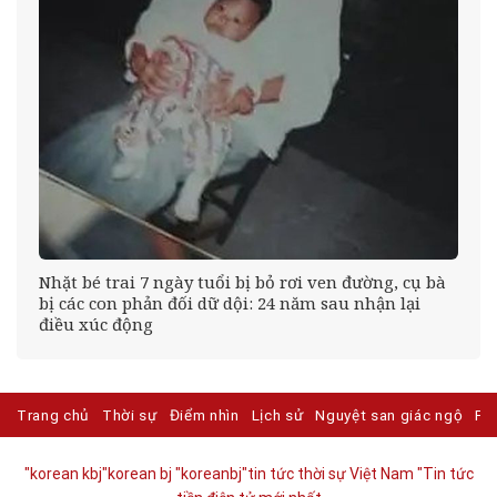
éo
Nhặt bé trai 7 ngày tuổi bị bỏ rơi ven đường, cụ bà
bị các con phản đối dữ dội: 24 năm sau nhận lại
điều xúc động
Trang chủ
Thời sự
Điểm nhìn
Lịch sử
Nguyệt san giác ngộ
Ph
"korean kbj​
"korean bj
"koreanbj​
"tin tức thời sự Việt Nam
"Tin tức