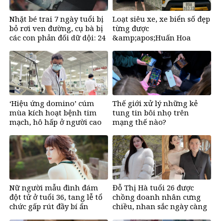
Nhặt bé trai 7 ngày tuổi bị
Loạt siêu xe, xe biển số đẹp
bỏ rơi ven đường, cụ bà bị
từng được
các con phản đối dữ dội: 24
&amp;apos;Huấn Hoa
năm sau nhận lại điều xúc
Hồng&amp;apos; khoe gây
động
sốt mạng
‘Hiệu ứng domino’ cúm
Thế giới xử lý những kẻ
mùa kích hoạt bệnh tim
tung tin bôi nhọ trên
mạch, hô hấp ở người cao
mạng thế nào?
tuổi
Nữ người mẫu đình đám
Đỗ Thị Hà tuổi 26 được
đột tử ở tuổi 36, tang lễ tổ
chồng doanh nhân cưng
chức gấp rút đầy bí ẩn
chiều, nhan sắc ngày càng
rạng rỡ