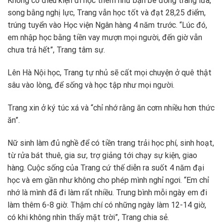
Không có điều kiện đi học thêm như bạn bè đồng trang lứa,
song bằng nghị lực, Trang vẫn học tốt và đạt 28,25 điểm,
trúng tuyển vào Học viện Ngân hàng 4 năm trước. “Lúc đó,
em nhập học bằng tiền vay mượn mọi người, đến giờ vẫn
chưa trả hết”, Trang tâm sự.
Lên Hà Nội học, Trang tự nhủ sẽ cất mọi chuyện ở quê thật
sâu vào lòng, để sống và học tập như mọi người.
Trang xin ở ký túc xá và “chỉ nhớ rằng ăn cơm nhiều hơn thức
ăn”.
Nữ sinh làm đủ nghề để có tiền trang trải học phí, sinh hoạt,
từ rửa bát thuê, gia sư, trợ giảng tới chạy sự kiện, giao
hàng. Cuộc sống của Trang cứ thế diễn ra suốt 4 năm đại
học và em gần như không cho phép mình nghỉ ngơi. “Em chỉ
nhớ là mình đã đi làm rất nhiều. Trung bình mỗi ngày em đi
làm thêm 6-8 giờ. Thậm chí có những ngày làm 12-14 giờ,
có khi không nhìn thấy mặt trời”, Trang chia sẻ.