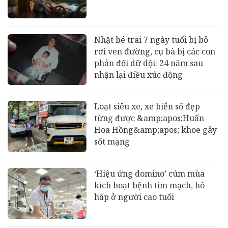
Nhặt bé trai 7 ngày tuổi bị bỏ
rơi ven đường, cụ bà bị các con
phản đối dữ dội: 24 năm sau
nhận lại điều xúc động
Loạt siêu xe, xe biển số đẹp
từng được &amp;apos;Huấn
Hoa Hồng&amp;apos; khoe gây
sốt mạng
‘Hiệu ứng domino’ cúm mùa
kích hoạt bệnh tim mạch, hô
hấp ở người cao tuổi