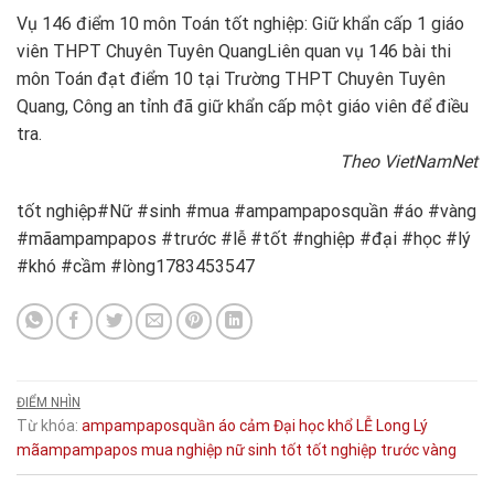
Vụ 146 điểm 10 môn Toán tốt nghiệp: Giữ khẩn cấp 1 giáo
viên THPT Chuyên Tuyên Quang
Liên quan vụ 146 bài thi
môn Toán đạt điểm 10 tại Trường THPT Chuyên Tuyên
Quang, Công an tỉnh đã giữ khẩn cấp một giáo viên để điều
tra.
Theo VietNamNet
tốt nghiệp#Nữ #sinh #mua #ampampaposquần #áo #vàng
#mãampampapos #trước #lễ #tốt #nghiệp #đại #học #lý
#khó #cầm #lòng1783453547
ĐIỂM NHÌN
Từ khóa:
ampampaposquần
áo
cảm
Đại
học
khổ
LỄ
Long
Lý
mãampampapos
mua
nghiệp
nữ
sinh
tốt
tốt nghiệp
trước
vàng