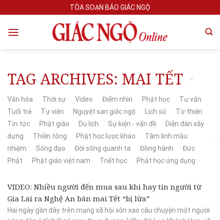
Skip
TÒA SOẠN BÁO GIÁC NGỘ
to
content
TAG ARCHIVES:
MAI TẾT
Văn hóa
Thời sự
Video
Điểm nhìn
Phật học
Tư vấn
Tuổi trẻ
Tự viện
Nguyệt san giác ngộ
Lịch sử
Từ thiện
Tin tức
Phật giáo
Du lịch
Sự kiện - vấn đề
Diễn đàn xây
dựng
Thiền tông
Phật học lược khảo
Tâm linh mầu
nhiệm
Sống đạo
Đời sống quanh ta
Đồng hành
Đức
Phật
Phật giáo việt nam
Triết học
Phật học ứng dụng
VIDEO: Nhiều người đến mua sau khi hay tin người từ
Gia Lai ra Nghệ An bán mai Tết “bị lừa”
Hai ngày gần đây trên mạng xã hội xôn xao câu chuyện một người