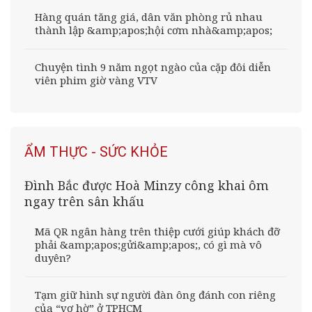
Hàng quán tăng giá, dân văn phòng rủ nhau
thành lập &amp;apos;hội cơm nhà&amp;apos;
Chuyện tình 9 năm ngọt ngào của cặp đôi diễn
viên phim giờ vàng VTV
ẨM THỰC - SỨC KHỎE
Đình Bắc được Hoà Minzy công khai ôm
ngay trên sân khấu
Mã QR ngân hàng trên thiệp cưới giúp khách đỡ
phải &amp;apos;gửi&amp;apos;, có gì mà vô
duyên?
Tạm giữ hình sự người đàn ông đánh con riêng
của “vợ hờ” ở TPHCM