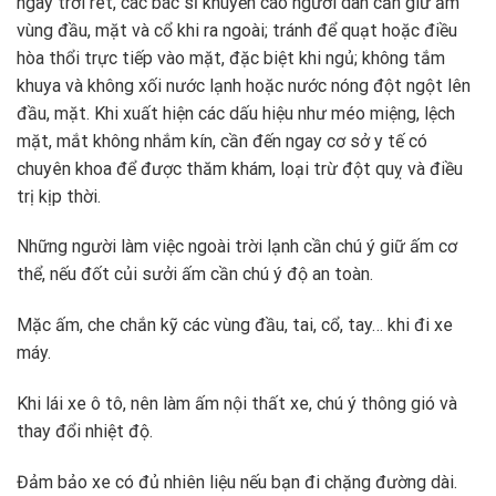
ngày trời rét, các bác sĩ khuyến cáo người dân cần giữ ấm
vùng đầu, mặt và cổ khi ra ngoài; tránh để quạt hoặc điều
hòa thổi trực tiếp vào mặt, đặc biệt khi ngủ; không tắm
khuya và không xối nước lạnh hoặc nước nóng đột ngột lên
đầu, mặt. Khi xuất hiện các dấu hiệu như méo miệng, lệch
mặt, mắt không nhắm kín, cần đến ngay cơ sở y tế có
chuyên khoa để được thăm khám, loại trừ đột quỵ và điều
trị kịp thời.
Những người làm việc ngoài trời lạnh cần chú ý giữ ấm cơ
thể, nếu đốt củi sưởi ấm cần chú ý độ an toàn.
Mặc ấm, che chắn kỹ các vùng đầu, tai, cổ, tay… khi đi xe
máy.
Khi lái xe ô tô, nên làm ấm nội thất xe, chú ý thông gió và
thay đổi nhiệt độ.
Đảm bảo xe có đủ nhiên liệu nếu bạn đi chặng đường dài.