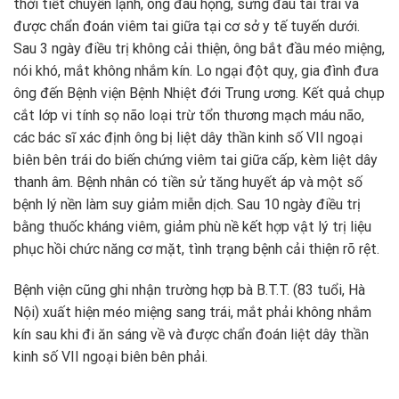
thời tiết chuyển lạnh, ông đau họng, sưng đau tai trái và
được chẩn đoán viêm tai giữa tại cơ sở y tế tuyến dưới.
Sau 3 ngày điều trị không cải thiện, ông bắt đầu méo miệng,
nói khó, mắt không nhắm kín. Lo ngại đột quỵ, gia đình đưa
ông đến Bệnh viện Bệnh Nhiệt đới Trung ương. Kết quả chụp
cắt lớp vi tính sọ não loại trừ tổn thương mạch máu não,
các bác sĩ xác định ông bị liệt dây thần kinh số VII ngoại
biên bên trái do biến chứng viêm tai giữa cấp, kèm liệt dây
thanh âm. Bệnh nhân có tiền sử tăng huyết áp và một số
bệnh lý nền làm suy giảm miễn dịch. Sau 10 ngày điều trị
bằng thuốc kháng viêm, giảm phù nề kết hợp vật lý trị liệu
phục hồi chức năng cơ mặt, tình trạng bệnh cải thiện rõ rệt.
Bệnh viện cũng ghi nhận trường hợp bà B.T.T. (83 tuổi, Hà
Nội) xuất hiện méo miệng sang trái, mắt phải không nhắm
kín sau khi đi ăn sáng về và được chẩn đoán liệt dây thần
kinh số VII ngoại biên bên phải.