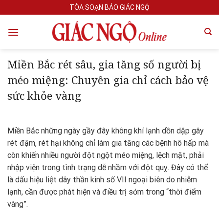
Skip
TÒA SOẠN BÁO GIÁC NGỘ
to
content
Miền Bắc rét sâu, gia tăng số người bị
méo miệng: Chuyên gia chỉ cách bảo vệ
sức khỏe vàng
Miền Bắc những ngày gầy đây không khí lạnh dồn dập gây
rét đậm, rét hại không chỉ làm gia tăng các bệnh hô hấp mà
còn khiến nhiều người đột ngột méo miệng, lệch mặt, phải
nhập viện trong tình trạng dễ nhầm với đột quỵ. Đây có thể
là dấu hiệu liệt dây thần kinh số VII ngoại biên do nhiễm
lạnh, cần được phát hiện và điều trị sớm trong “thời điểm
vàng”.