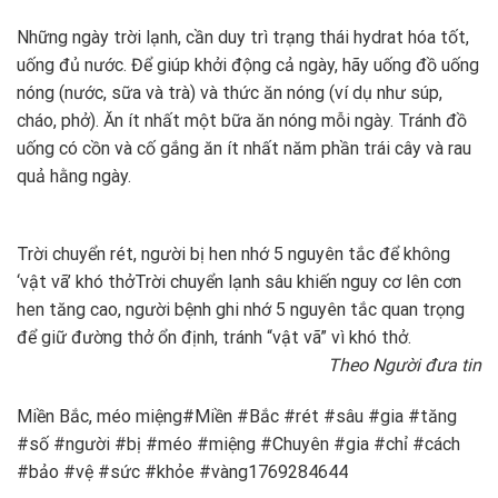
Những ngày trời lạnh, cần duy trì trạng thái hydrat hóa tốt,
uống đủ nước. Để giúp khởi động cả ngày, hãy uống đồ uống
nóng (nước, sữa và trà) và thức ăn nóng (ví dụ như súp,
cháo, phở). Ăn ít nhất một bữa ăn nóng mỗi ngày. Tránh đồ
uống có cồn và cố gắng ăn ít nhất năm phần trái cây và rau
quả hằng ngày.
Trời chuyển rét, người bị hen nhớ 5 nguyên tắc để không
‘vật vã’ khó thở
Trời chuyển lạnh sâu khiến nguy cơ lên cơn
hen tăng cao, người bệnh ghi nhớ 5 nguyên tắc quan trọng
để giữ đường thở ổn định, tránh “vật vã” vì khó thở.
Theo Người đưa tin
Miền Bắc, méo miệng#Miền #Bắc #rét #sâu #gia #tăng
#số #người #bị #méo #miệng #Chuyên #gia #chỉ #cách
#bảo #vệ #sức #khỏe #vàng1769284644