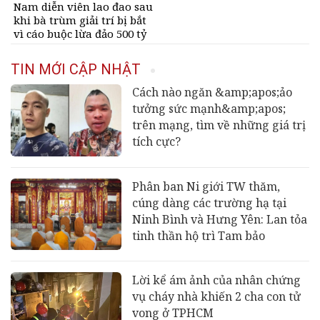
Nam diễn viên lao đao sau
khi bà trùm giải trí bị bắt
vì cáo buộc lừa đảo 500 tỷ
đồng
TIN MỚI CẬP NHẬT
Cách nào ngăn &amp;apos;ảo
tưởng sức mạnh&amp;apos;
trên mạng, tìm về những giá trị
tích cực?
Phân ban Ni giới TW thăm,
cúng dàng các trường hạ tại
Ninh Bình và Hưng Yên: Lan tỏa
tinh thần hộ trì Tam bảo
Lời kể ám ảnh của nhân chứng
vụ cháy nhà khiến 2 cha con tử
vong ở TPHCM