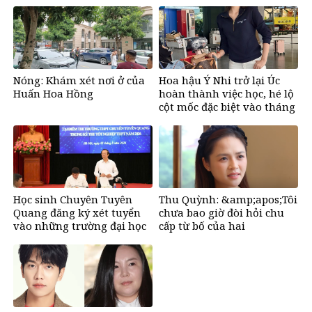
bán đất
Nóng: Khám xét nơi ở của
Hoa hậu Ý Nhi trở lại Úc
Huấn Hoa Hồng
hoàn thành việc học, hé lộ
cột mốc đặc biệt vào tháng
11
Học sinh Chuyên Tuyên
Thu Quỳnh: &amp;apos;Tôi
Quang đăng ký xét tuyển
chưa bao giờ đòi hỏi chu
vào những trường đại học
cấp từ bố của hai
nào?
con&amp;apos;