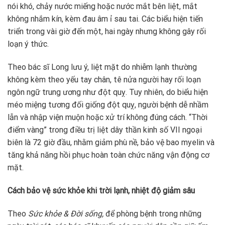
nói khó, chảy nước miếng hoặc nước mắt bên liệt, mắt
không nhắm kín, kèm đau âm ỉ sau tai. Các biểu hiện tiến
triển trong vài giờ đến một, hai ngày nhưng không gây rối
loạn ý thức.
Theo bác sĩ Long lưu ý, liệt mặt do nhiễm lạnh thường
không kèm theo yếu tay chân, tê nửa người hay rối loạn
ngôn ngữ trung ương như đột quỵ. Tuy nhiên, do biểu hiện
méo miệng tương đối giống đột quỵ, người bệnh dễ nhầm
lẫn và nhập viện muộn hoặc xử trí không đúng cách. “Thời
điểm vàng” trong điều trị liệt dây thần kinh số VII ngoại
biên là 72 giờ đầu, nhằm giảm phù nề, bảo vệ bao myelin và
tăng khả năng hồi phục hoàn toàn chức năng vận động cơ
mặt.
Cách bảo vệ sức khỏe khi trời lạnh, nhiệt độ giảm sâu
Theo
Sức khỏe & Đời sống,
để phòng bệnh trong những