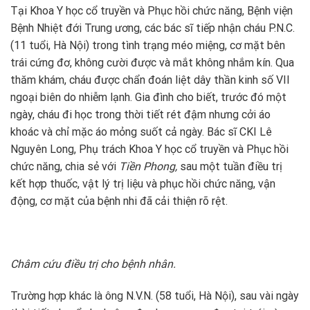
Tại Khoa Y học cổ truyền và Phục hồi chức năng, Bệnh viện
Bệnh Nhiệt đới Trung ương, các bác sĩ tiếp nhận cháu P.N.C.
(11 tuổi, Hà Nội) trong tình trạng méo miệng, cơ mặt bên
trái cứng đơ, không cười được và mắt không nhắm kín. Qua
thăm khám, cháu được chẩn đoán liệt dây thần kinh số VII
ngoại biên do nhiễm lạnh. Gia đình cho biết, trước đó một
ngày, cháu đi học trong thời tiết rét đậm nhưng cởi áo
khoác và chỉ mặc áo mỏng suốt cả ngày. Bác sĩ CKI Lê
Nguyên Long, Phụ trách Khoa Y học cổ truyền và Phục hồi
chức năng, chia sẻ với
Tiền Phong,
sau một tuần điều trị
kết hợp thuốc, vật lý trị liệu và phục hồi chức năng, vận
động, cơ mặt của bệnh nhi đã cải thiện rõ rệt.
Châm cứu điều trị cho bệnh nhân.
Trường hợp khác là ông N.V.N. (58 tuổi, Hà Nội), sau vài ngày