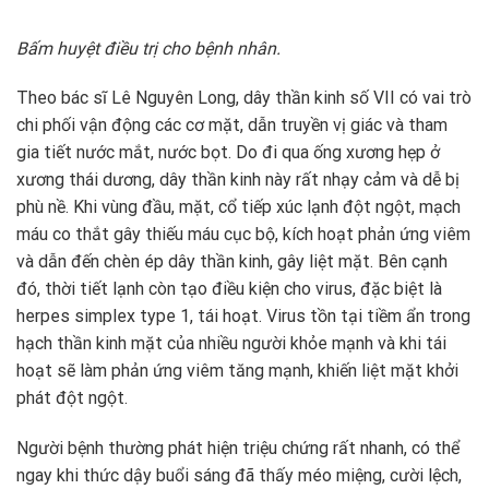
Bấm huyệt điều trị cho bệnh nhân.
Theo bác sĩ Lê Nguyên Long, dây thần kinh số VII có vai trò
chi phối vận động các cơ mặt, dẫn truyền vị giác và tham
gia tiết nước mắt, nước bọt. Do đi qua ống xương hẹp ở
xương thái dương, dây thần kinh này rất nhạy cảm và dễ bị
phù nề. Khi vùng đầu, mặt, cổ tiếp xúc lạnh đột ngột, mạch
máu co thắt gây thiếu máu cục bộ, kích hoạt phản ứng viêm
và dẫn đến chèn ép dây thần kinh, gây liệt mặt. Bên cạnh
đó, thời tiết lạnh còn tạo điều kiện cho virus, đặc biệt là
herpes simplex type 1, tái hoạt. Virus tồn tại tiềm ẩn trong
hạch thần kinh mặt của nhiều người khỏe mạnh và khi tái
hoạt sẽ làm phản ứng viêm tăng mạnh, khiến liệt mặt khởi
phát đột ngột.
Người bệnh thường phát hiện triệu chứng rất nhanh, có thể
ngay khi thức dậy buổi sáng đã thấy méo miệng, cười lệch,