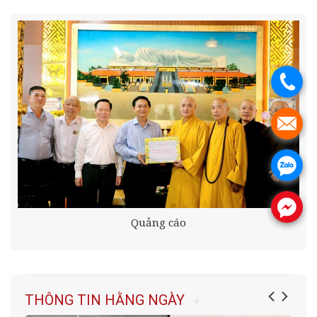
.
.
.
.
Quảng cáo
THÔNG TIN HẰNG NGÀY