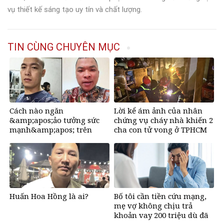
vụ thiết kế sáng tạo uy tín và chất lượng.
TIN CÙNG CHUYÊN MỤC
Cách nào ngăn
Lời kể ám ảnh của nhân
&amp;apos;ảo tưởng sức
chứng vụ cháy nhà khiến 2
mạnh&amp;apos; trên
cha con tử vong ở TPHCM
mạng, tìm về những giá trị
tích cực?
Huấn Hoa Hồng là ai?
Bố tôi cần tiền cứu mạng,
mẹ vợ không chịu trả
khoản vay 200 triệu dù đã