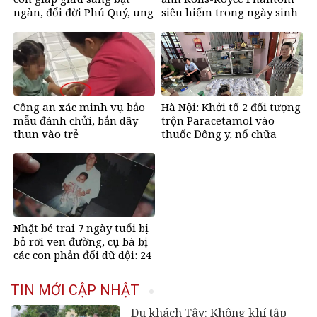
ngàn, đổi đời Phú Quý, ung
siêu hiếm trong ngày sinh
dung có của đầy nhà, ngày
nhật, chỉ có 10 chiếc trên
càng hưng thịnh sung túc
thế giới, giá gần 68 tỷ đồng
Công an xác minh vụ bảo
Hà Nội: Khởi tố 2 đối tượng
mẫu đánh chửi, bắn dây
trộn Paracetamol vào
thun vào trẻ
thuốc Đông y, nổ chữa
bách bệnh
Nhặt bé trai 7 ngày tuổi bị
bỏ rơi ven đường, cụ bà bị
các con phản đối dữ dội: 24
năm sau nhận lại điều xúc
động
TIN MỚI CẬP NHẬT
Du khách Tây: Không khí tập