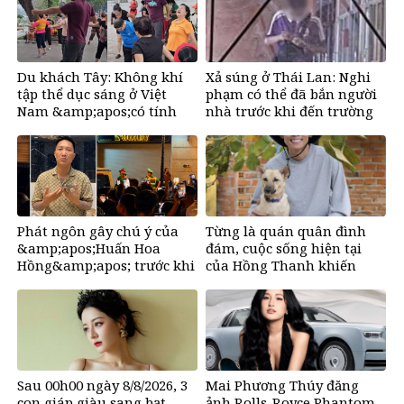
Du khách Tây: Không khí
Xả súng ở Thái Lan: Nghi
tập thể dục sáng ở Việt
phạm có thể đã bắn người
Nam &amp;apos;có tính
nhà trước khi đến trường
gây nghiện rất
cao&amp;apos;
Phát ngôn gây chú ý của
Từng là quán quân đình
&amp;apos;Huấn Hoa
đám, cuộc sống hiện tại
Hồng&amp;apos; trước khi
của Hồng Thanh khiến
tuyên bố tạm dừng mạng
nhiều người bất ngờ
xã hội
Sau 00h00 ngày 8/8/2026, 3
Mai Phương Thúy đăng
con giáp giàu sang bạt
ảnh Rolls-Royce Phantom