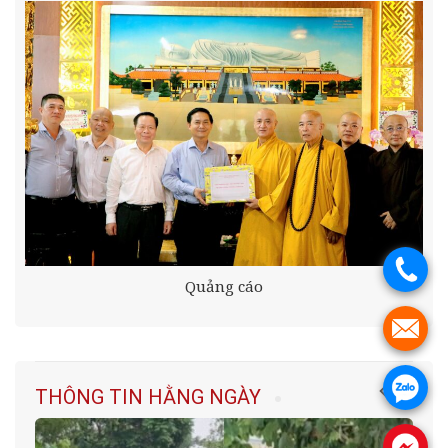
.
Quảng cáo
.
.
THÔNG TIN HẰNG NGÀY
.