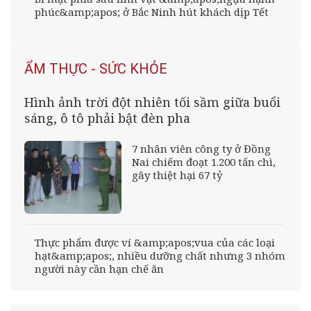
phúc&amp;apos; ở Bắc Ninh hút khách dịp Tết
ẨM THỰC - SỨC KHỎE
Hình ảnh trời đột nhiên tối sầm giữa buổi
sáng, ô tô phải bật đèn pha
7 nhân viên công ty ở Đồng
Nai chiếm đoạt 1.200 tấn chì,
gây thiệt hại 67 tỷ
Thực phẩm được ví &amp;apos;vua của các loại
hạt&amp;apos;, nhiều dưỡng chất nhưng 3 nhóm
người này cần hạn chế ăn