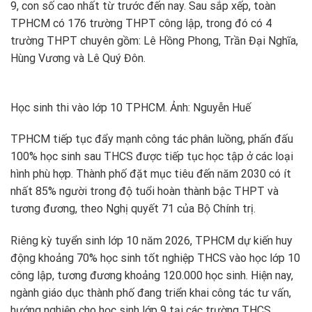
9, con số cao nhất từ trước đến nay. Sau sắp xếp, toàn
TPHCM có 176 trường THPT công lập, trong đó có 4
trường THPT chuyên gồm: Lê Hồng Phong, Trần Đại Nghĩa,
Hùng Vương và Lê Quý Đôn.
Học sinh thi vào lớp 10 TPHCM. Ảnh: Nguyễn Huế
TPHCM tiếp tục đẩy mạnh công tác phân luồng, phấn đấu
100% học sinh sau THCS được tiếp tục học tập ở các loại
hình phù hợp. Thành phố đặt mục tiêu đến năm 2030 có ít
nhất 85% người trong độ tuổi hoàn thành bậc THPT và
tương đương, theo Nghị quyết 71 của Bộ Chính trị.
Riêng kỳ tuyển sinh lớp 10 năm 2026, TPHCM dự kiến huy
động khoảng 70% học sinh tốt nghiệp THCS vào học lớp 10
công lập, tương đương khoảng 120.000 học sinh. Hiện nay,
ngành giáo dục thành phố đang triển khai công tác tư vấn,
hướng nghiệp cho học sinh lớp 9 tại các trường THCS,