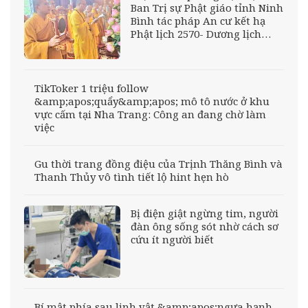
Ban Trị sự Phật giáo tỉnh Ninh
Bình tác pháp An cư kết hạ
Phật lịch 2570- Dương lịch
2026
TikToker 1 triệu follow
&amp;apos;quẩy&amp;apos; mô tô nước ở khu
vực cấm tại Nha Trang: Công an đang chờ làm
việc
Gu thời trang đồng điệu của Trịnh Thăng Bình và
Thanh Thủy vô tình tiết lộ hint hẹn hò
Bị điện giật ngừng tim, người
đàn ông sống sót nhờ cách sơ
cứu ít người biết
Bí mật phía sau linh vật &amp;apos;ngựa hạnh