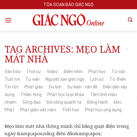
Skip
TÒA SOẠN BÁO GIÁC NGỘ
to
content
TAG ARCHIVES:
MẸO LÀM
MÁT NHÀ
Văn hóa
Thời sự
Video
Điểm nhìn
Phật học
Tư vấn
Tuổi trẻ
Tự viện
Nguyệt san giác ngộ
Lịch sử
Từ thiện
Tin tức
Phật giáo
Du lịch
Sự kiện - vấn đề
Diễn đàn xây
dựng
Thiền tông
Phật học lược khảo
Tâm linh mầu
nhiệm
Sống đạo
Đời sống quanh ta
Đồng hành
Đức
Phật
Phật giáo việt nam
Triết học
Phật học ứng dụng
Mẹo làm mát nhà thông minh chỉ bằng quạt điện trong
ngày &amp;apos;nắng điên đảo&amp;apos;