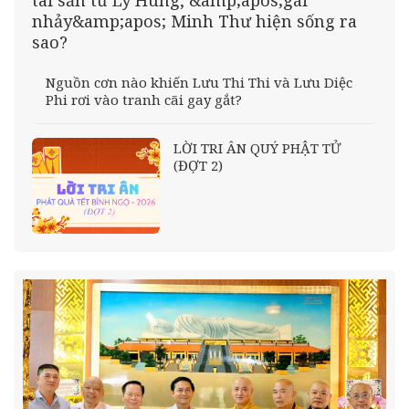
tài sản từ Lý Hùng, &amp;apos;gái
nhảy&amp;apos; Minh Thư hiện sống ra
sao?
Nguồn cơn nào khiến Lưu Thi Thi và Lưu Diệc
Phi rơi vào tranh cãi gay gắt?
LỜI TRI ÂN QUÝ PHẬT TỬ
(ĐỢT 2)