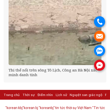
.
.
.
.
ị
Thi thể nổi trên sông Tô Lịch, Công an Hà Nội xác
minh danh tính
Trang chủ
Thời sự
Điểm nhìn
Lịch sử
Nguyệt san giác ngộ
Ph
"korean kbj​
"korean bj
"koreanbj​
"tin tức thời sự Việt Nam
"Tin tức