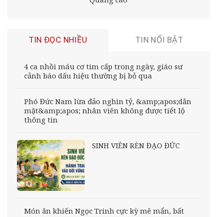
TIN ĐỌC NHIỀU
TIN NỔI BẬT
4 ca nhồi máu cơ tim cấp trong ngày, giáo sư
cảnh báo dấu hiệu thường bị bỏ qua
Phó Đức Nam lừa đảo nghìn tỷ, &amp;apos;dằn
mặt&amp;apos; nhân viên không được tiết lộ
thông tin
SINH VIÊN RÈN ĐẠO ĐỨC
Món ăn khiến Ngọc Trinh cực kỳ mê mẩn, bất