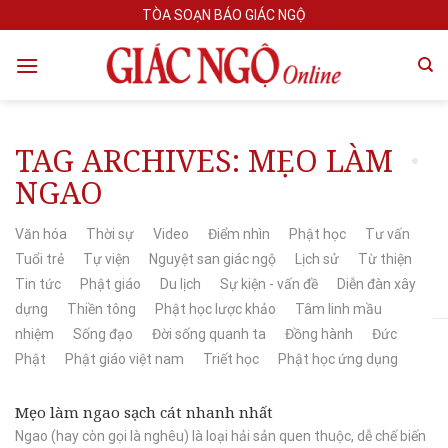
Skip
TÒA SOẠN BÁO GIÁC NGỘ
to
content
TAG ARCHIVES:
MẸO LÀM
NGAO
Văn hóa
Thời sự
Video
Điểm nhìn
Phật học
Tư vấn
Tuổi trẻ
Tự viện
Nguyệt san giác ngộ
Lịch sử
Từ thiện
Tin tức
Phật giáo
Du lịch
Sự kiện - vấn đề
Diễn đàn xây
dựng
Thiền tông
Phật học lược khảo
Tâm linh mầu
nhiệm
Sống đạo
Đời sống quanh ta
Đồng hành
Đức
Phật
Phật giáo việt nam
Triết học
Phật học ứng dụng
Mẹo làm ngao sạch cát nhanh nhất
Ngao (hay còn gọi là nghêu) là loại hải sản quen thuộc, dễ chế biến