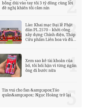
bỗng dúi vào tay tôi 3 tỷ đồng cùng lời
đề nghị khiến tôi câm nín
Lào: Khai mạc Đại lễ Phật
đản PL.2570 – khởi công
xây dựng Chính điện, Tháp
Cửu phẩm Liên hoa và đúc
Đại hồng chung chùa Hữu
Nghị
Xem sao kê tài khoản của
bố, tôi hối hận vì từng ngăn
ông đi bước nữa
Tin vui cho fan &amp;apos;Táo
quân&amp;apos;: Ngọc Hoàng trở lại