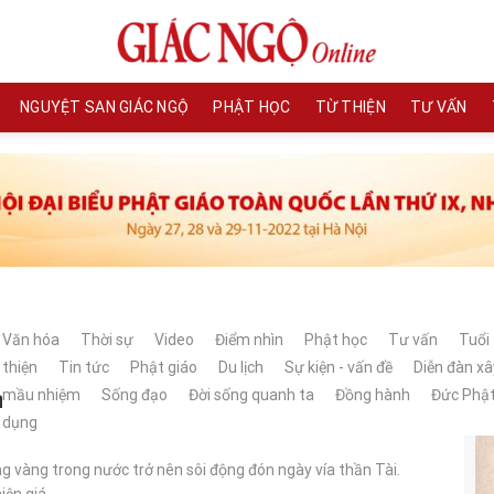
NGUYỆT SAN GIÁC NGỘ
PHẬT HỌC
TỪ THIỆN
TƯ VẤN
Văn hóa
Thời sự
Video
Điểm nhìn
Phật học
Tư vấn
Tuổi 
thiện
Tin tức
Phật giáo
Du lịch
Sự kiện - vấn đề
Diễn đàn x
g mini &amp;apos;nóng&amp;apos; dịp
mầu nhiệm
Sống đạo
Đời sống quanh ta
Đồng hành
Đức Phậ
dụng
g vàng trong nước trở nên sôi động đón ngày vía thần Tài.
ện giá...