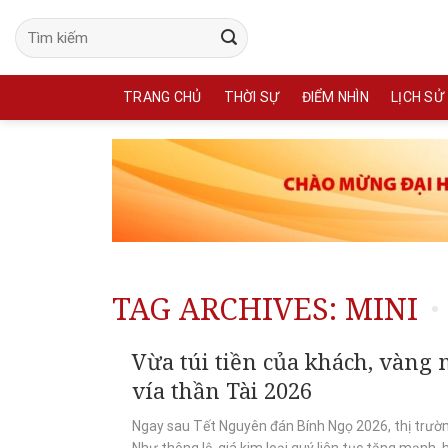
Skip
to
content
TRANG CHỦ
THỜI SỰ
ĐIỂM NHÌN
LỊCH SỬ
TAG ARCHIVES:
MINI
Vừa túi tiền của khách, vàn
vía thần Tài 2026
Ngay sau Tết Nguyên đán Bính Ngọ 2026, thị trườn
Như thông lệ, giá kim loại quý liên tục tăng mạnh, hi