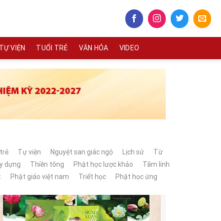
TỰ VIỆN
TUỔI TRẺ
VĂN HÓA
VIDEO
trẻ
Tự viện
Nguyệt san giác ngộ
Lịch sử
Từ
ây dựng
Thiền tông
Phật học lược khảo
Tâm linh
t
Phật giáo việt nam
Triết học
Phật học ứng