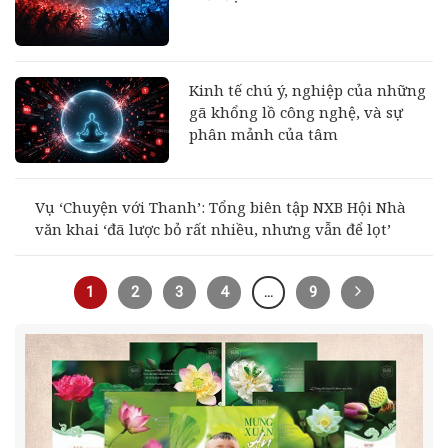
Kinh tế chú ý, nghiệp của những
gã khổng lồ công nghệ, và sự
phân mảnh của tâm
Vụ ‘Chuyện với Thanh’: Tổng biên tập NXB Hội Nhà
văn khai ‘đã lược bỏ rất nhiều, nhưng vẫn để lọt’
1
2
3
4
…
9