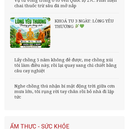
chai thuốc trừ sâu đã mở nắp
KHOÁ TU 3 NGÀY: LÒNG YÊU
THƯƠNG
Lấy chồng 5 năm không đẻ được, mẹ chồng xúi
tôi làm điều này, rồi lại quay sang chì chiết bằng
câu cay nghiệt
Nghe chồng thú nhận bí mật động trời giữa cơn
mưa lớn, tôi rụng rời tay chân rồi bỏ nhà đi lặp
tức
ẨM THỰC - SỨC KHỎE