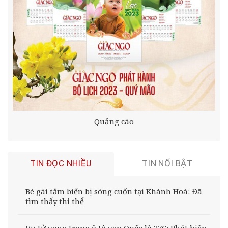
Quảng cáo
TIN ĐỌC NHIỀU
TIN NỔI BẬT
Bé gái tắm biển bị sóng cuốn tại Khánh Hoà: Đã
tìm thấy thi thể
Vụ tử vong trong ô tô ven Quốc lộ 27C: Phát hiện