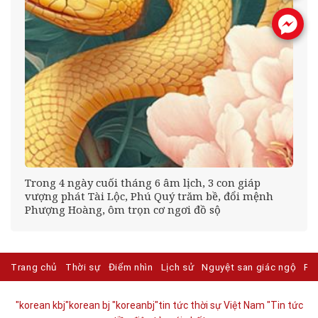
.
Trong 4 ngày cuối tháng 6 âm lịch, 3 con giáp
vượng phát Tài Lộc, Phú Quý trăm bề, đổi mệnh
Phượng Hoàng, ôm trọn cơ ngơi đồ sộ
Trang chủ
Thời sự
Điểm nhìn
Lịch sử
Nguyệt san giác ngộ
Ph
"korean kbj​
"korean bj
"koreanbj​
"tin tức thời sự Việt Nam
"Tin tức