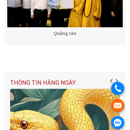
Quảng cáo
THÔNG TIN HẰNG NGÀY
.
.
.