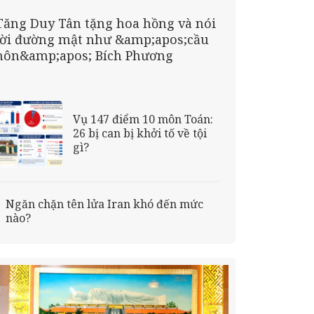
Tăng Duy Tân tặng hoa hồng và nói
lời đường mật như &amp;apos;cầu
hôn&amp;apos; Bích Phương
Vụ 147 điểm 10 môn Toán:
26 bị can bị khởi tố về tội
gì?
Ngăn chặn tên lửa Iran khó đến mức
nào?