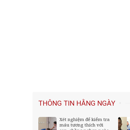
THÔNG TIN HẰNG NGÀY
ng sốc khi phát
Xét nghiệm để kiểm tra
ật của người
máu tương thích với