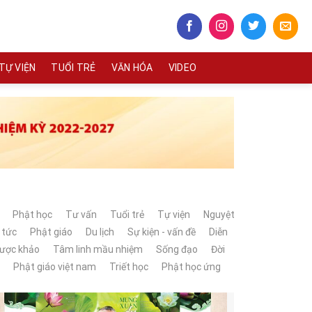
TỰ VIỆN
TUỔI TRẺ
VĂN HÓA
VIDEO
Phật học
Tư vấn
Tuổi trẻ
Tự viện
Nguyệt
 tức
Phật giáo
Du lịch
Sự kiện - vấn đề
Diễn
lược khảo
Tâm linh mầu nhiệm
Sống đạo
Đời
Phật giáo việt nam
Triết học
Phật học ứng