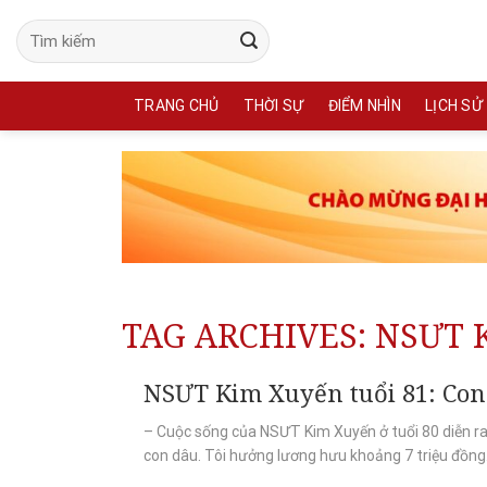
Skip
to
content
TRANG CHỦ
THỜI SỰ
ĐIỂM NHÌN
LỊCH SỬ
TAG ARCHIVES:
NSƯT 
NSƯT Kim Xuyến tuổi 81: Con 
– Cuộc sống của NSƯT Kim Xuyến ở tuổi 80 diễn ra
con dâu. Tôi hưởng lương hưu khoảng 7 triệu đồng.