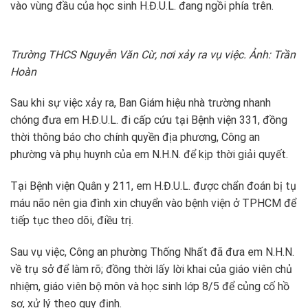
vào vùng đầu của học sinh H.Đ.U.L. đang ngồi phía trên.
Trường THCS Nguyễn Văn Cừ, nơi xảy ra vụ việc. Ảnh: Trần
Hoàn
Sau khi sự việc xảy ra, Ban Giám hiệu nhà trường nhanh
chóng đưa em H.Đ.U.L. đi cấp cứu tại Bệnh viện 331, đồng
thời thông báo cho chính quyền địa phương, Công an
phường và phụ huynh của em N.H.N. để kịp thời giải quyết.
Tại Bệnh viện Quân y 211, em H.Đ.U.L. được chẩn đoán bị tụ
máu não nên gia đình xin chuyển vào bệnh viện ở TPHCM để
tiếp tục theo dõi, điều trị.
Sau vụ việc, Công an phường Thống Nhất đã đưa em N.H.N.
về trụ sở để làm rõ; đồng thời lấy lời khai của giáo viên chủ
nhiệm, giáo viên bộ môn và học sinh lớp 8/5 để củng cố hồ
sơ, xử lý theo quy định.