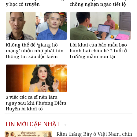
y học cổ truyền
chồng nghẹn ngào tiết lộ
bí mật
Không thể để ‘giang hồ
Lời khai của bảo mẫu bạo
mạng’ nhởn nhơ phát tán
hành hai cháu bé 2 tuổi ở
thông tin xấu độc kiếm
trường mầm non tại
tiền
TPHCM
3 việc các ca sĩ nên làm
ngay sau khi Phương Diễm
Huyền bị khởi tố
TIN MỚI CẬP NHẬT
Rằm tháng Bảy ở Việt Nam, chín