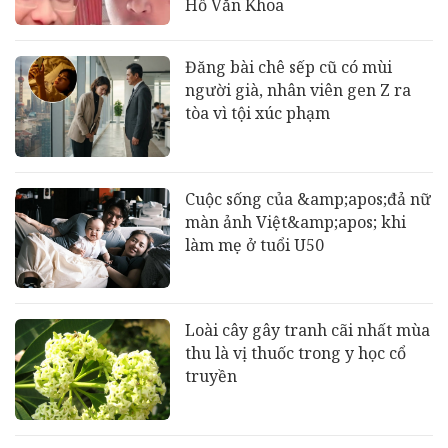
Hồ Văn Khoa
Đăng bài chê sếp cũ có mùi
người già, nhân viên gen Z ra
tòa vì tội xúc phạm
Cuộc sống của &amp;apos;đả nữ
màn ảnh Việt&amp;apos; khi
làm mẹ ở tuổi U50
Loài cây gây tranh cãi nhất mùa
thu là vị thuốc trong y học cổ
truyền