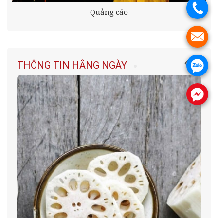
.
Quảng cáo
.
THÔNG TIN HẰNG NGÀY
.
.