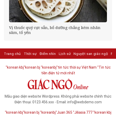
 ở
Vị thuốc quý cực sẵn, bổ dưỡng chẳng kém nhân
sâm, tổ yến
Trang chủ
Thời sự
Điểm nhìn
Lịch sử
Nguyệt san giác ngộ
Ph
"korean kbj​
"korean bj
"koreanbj​
"tin tức thời sự Việt Nam
"Tin tức
tiền điện tử mới nhất​
Mẫu giao diện website Wordpress. Không phải website chính thức
Điện thoại: 0123.456.xxx - Email: info@webdemo.com
"korean kbj​
"korean bj
"koreanbj​
"Juan 365
"Jiliasia 777
"korean kbj