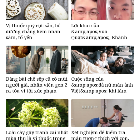
Vị thuốc quý cực sẵn, bổ
Lời khai của
dưỡng chẳng kém nhân
&amp;apos;Vua
sâm, tổ yến
Quạt&amp;apos;, Khánh
&amp;apos;Sky&amp;apos;
và Hồ Văn Khoa
Đăng bài chê sếp cũ có mùi
Cuộc sống của
người già, nhân viên gen Z
&amp;apos;đả nữ màn ảnh
ra tòa vì tội xúc phạm
Việt&amp;apos; khi làm
mẹ ở tuổi U50
Loài cây gây tranh cãi nhất
Xét nghiệm để kiểm tra
mùa thu là vị thuốc trong
máu tương thích với con,