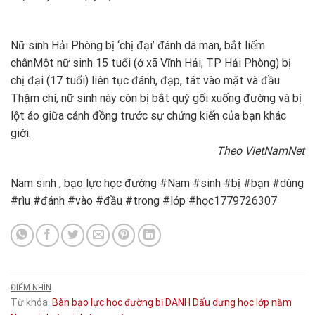
Nữ sinh Hải Phòng bị ‘chị đại’ đánh dã man, bắt liếm
chân
Một nữ sinh 15 tuổi (ở xã Vĩnh Hải, TP Hải Phòng) bị
chị đại (17 tuổi) liên tục đánh, đạp, tát vào mặt và đầu.
Thậm chí, nữ sinh này còn bị bắt quỳ gối xuống đường và bị
lột áo giữa cánh đồng trước sự chứng kiến của bạn khác
giới.
Theo VietNamNet
Nam sinh , bạo lực học đường #Nam #sinh #bị #bạn #dùng
#rìu #đánh #vào #đầu #trong #lớp #học1779726307
ĐIỂM NHÌN
Từ khóa:
Bàn
bạo lực học đường
bị
DANH
Dấu
dựng
học
lớp
năm