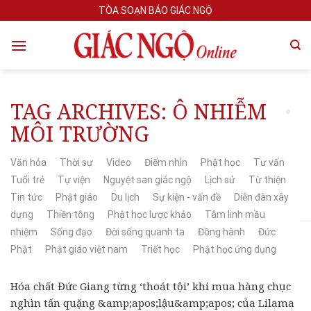
Skip
TÒA SOẠN BÁO GIÁC NGỘ
to
content
TAG ARCHIVES:
Ô NHIỄM
MÔI TRƯỜNG
Văn hóa
Thời sự
Video
Điểm nhìn
Phật học
Tư vấn
Tuổi trẻ
Tự viện
Nguyệt san giác ngộ
Lịch sử
Từ thiện
Tin tức
Phật giáo
Du lịch
Sự kiện - vấn đề
Diễn đàn xây
dựng
Thiền tông
Phật học lược khảo
Tâm linh mầu
nhiệm
Sống đạo
Đời sống quanh ta
Đồng hành
Đức
Phật
Phật giáo việt nam
Triết học
Phật học ứng dụng
Hóa chất Đức Giang từng ‘thoát tội’ khi mua hàng chục
nghìn tấn quặng &amp;apos;lậu&amp;apos; của Lilama