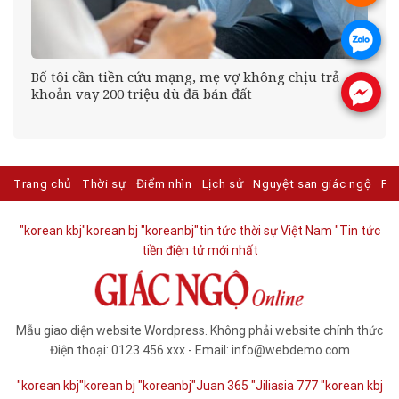
.
Bố tôi cần tiền cứu mạng, mẹ vợ không chịu trả
.
khoản vay 200 triệu dù đã bán đất
Trang chủ
Thời sự
Điểm nhìn
Lịch sử
Nguyệt san giác ngộ
Ph
"korean kbj​
"korean bj
"koreanbj​
"tin tức thời sự Việt Nam
"Tin tức
tiền điện tử mới nhất​
Mẫu giao diện website Wordpress. Không phải website chính thức
Điện thoại: 0123.456.xxx - Email: info@webdemo.com
"korean kbj​
"korean bj
"koreanbj​
"Juan 365
"Jiliasia 777
"korean kbj