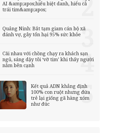
AI &amp;apos;hiểu biệt danh, hiểu cả
trái tim&amp;apos;
Quảng Ninh: Bắt tạm giam cán bộ xã
đánh vợ, gây tổn hại 95% sức khỏe
Cãi nhau với chồng chạy ra khách sạn
ngủ, sáng dậy tôi ‘vỡ tim’ khi thấy người
nằm bên cạnh
Kết quả ADN khẳng định
100% con ruột nhưng đứa
trẻ lại giống gã hàng xóm
như đúc