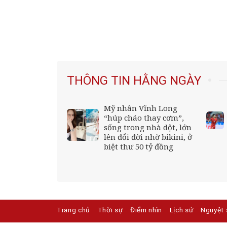
THÔNG TIN HẰNG NGÀY
L chọn phương
Mỹ nhân Vĩnh Long
Tết Nguyên đán
“húp cháo thay cơm”,
dài 7 ngày
sống trong nhà dột, lớn
lên đổi đời nhờ bikini, ở
biệt thư 50 tỷ đồng
Trang chủ
Thời sự
Điểm nhìn
Lịch sử
Nguyệt 