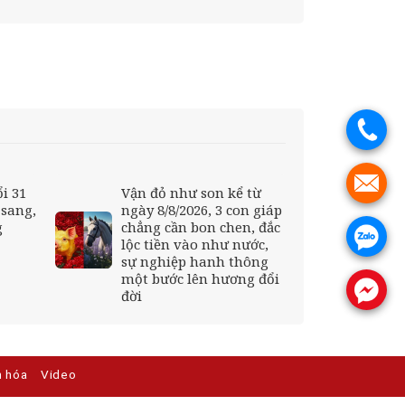
.
.
i 31
Vận đỏ như son kể từ
 sang,
ngày 8/8/2026, 3 con giáp
g
chẳng cần bon chen, đắc
.
lộc tiền vào như nước,
sự nghiệp hanh thông
một bước lên hương đổi
.
đời
n hóa
Video