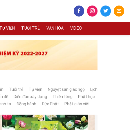
TỰ VIỆN
TUỔI TRẺ
VĂN HÓA
VIDEO
ấn
Tuổi trẻ
Tự viện
Nguyệt san giác ngộ
Lịch
ấn đề
Diễn đàn xây dựng
Thiền tông
Phật học
anh ta
Đồng hành
Đức Phật
Phật giáo việt