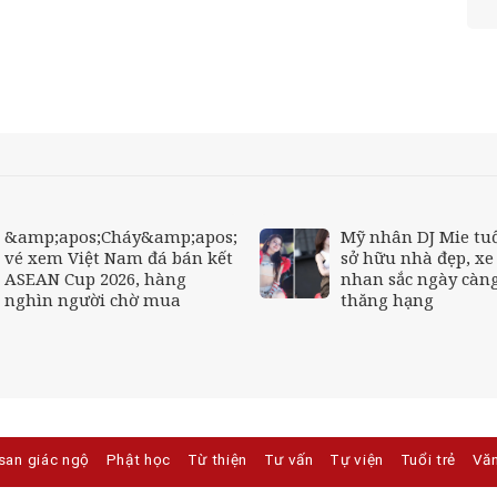
&amp;apos;Cháy&amp;apos;
Mỹ nhân DJ Mie tuổ
vé xem Việt Nam đá bán kết
sở hữu nhà đẹp, xe
ASEAN Cup 2026, hàng
nhan sắc ngày càn
nghìn người chờ mua
thăng hạng
san giác ngộ
Phật học
Từ thiện
Tư vấn
Tự viện
Tuổi trẻ
Vă