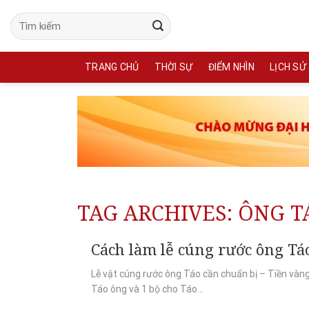
Skip
to
content
TRANG CHỦ
THỜI SỰ
ĐIỂM NHÌN
LỊCH SỬ
TAG ARCHIVES:
ÔNG T
Cách làm lễ cúng rước ông T
Lễ vật cúng rước ông Táo cần chuẩn bị – Tiền vàn
Táo ông và 1 bộ cho Táo...