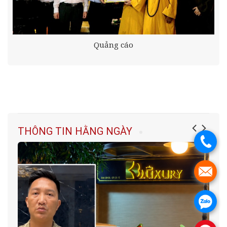
Quảng cáo
THÔNG TIN HẰNG NGÀY
.
.
.