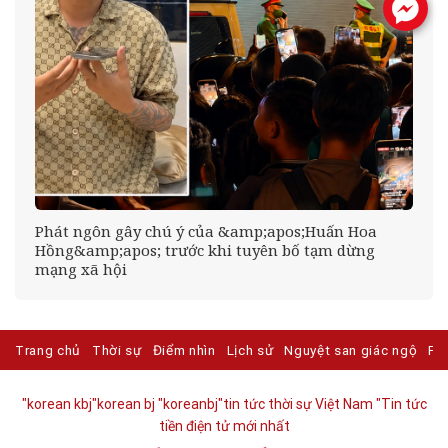
.
Phát ngôn gây chú ý của &amp;apos;Huấn Hoa
Hồng&amp;apos; trước khi tuyên bố tạm dừng
mạng xã hội
Trang chủ
Thời sự
Điểm nhìn
Lịch sử
Nguyệt san giác ngộ
Ph
"korean kbj​
"korean bj
"koreanbj​
"tin tức thời sự Việt Nam
"Tin tức
tiền điện tử mới nhất​