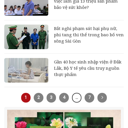
việc làm giả 13 triệu sản phẩm
bảo vệ sức khỏe?
Bắt nghi phạm sát hại phụ nữ,
phi tang thi thể trong bao bố ven
sông Sài Gòn
Gần 40 học sinh nhập viện ở Đắk
Lắk, Bộ Y tế yêu cầu truy nguồn
thực phẩm
1
2
3
4
…
7