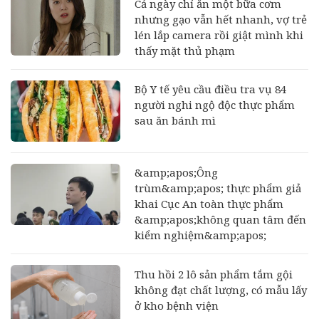
Cả ngày chỉ ăn một bữa cơm
nhưng gạo vẫn hết nhanh, vợ trẻ
lén lắp camera rồi giật mình khi
thấy mặt thủ phạm
Bộ Y tế yêu cầu điều tra vụ 84
người nghi ngộ độc thực phẩm
sau ăn bánh mì
&amp;apos;Ông
trùm&amp;apos; thực phẩm giả
khai Cục An toàn thực phẩm
&amp;apos;không quan tâm đến
kiểm nghiệm&amp;apos;
Thu hồi 2 lô sản phẩm tắm gội
không đạt chất lượng, có mẫu lấy
ở kho bệnh viện