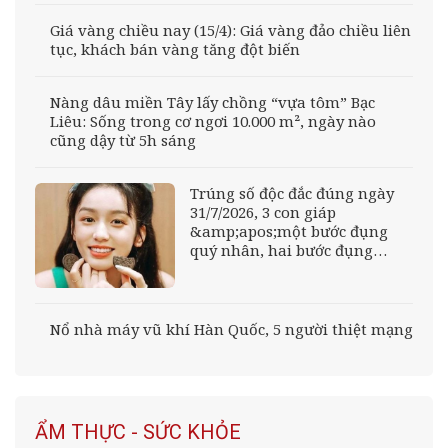
Giá vàng chiều nay (15/4): Giá vàng đảo chiều liên
tục, khách bán vàng tăng đột biến
Nàng dâu miền Tây lấy chồng “vựa tôm” Bạc
Liêu: Sống trong cơ ngơi 10.000 m², ngày nào
cũng dậy từ 5h sáng
Trúng số độc đắc đúng ngày
31/7/2026, 3 con giáp
&amp;apos;một bước đụng
quý nhân, hai bước đụng
Thần Tài&amp;apos;, tiền
vàng sung túc, vận trình tung
tăng thẳng tiến
Nổ nhà máy vũ khí Hàn Quốc, 5 người thiệt mạng
ẨM THỰC - SỨC KHỎE