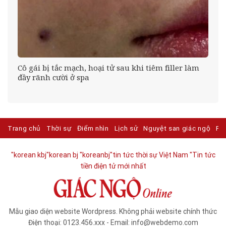
c
Cô gái bị tắc mạch, hoại tử sau khi tiêm filler làm
đầy rãnh cười ở spa
Trang chủ
Thời sự
Điểm nhìn
Lịch sử
Nguyệt san giác ngộ
Ph
"korean kbj​
"korean bj
"koreanbj​
"tin tức thời sự Việt Nam
"Tin tức
tiền điện tử mới nhất​
Mẫu giao diện website Wordpress. Không phải website chính thức
Điện thoại: 0123.456.xxx - Email: info@webdemo.com