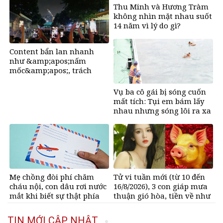
sau
Thu Minh và Hương Tràm
không nhìn mặt nhau suốt
14 năm vì lý do gì?
Content bẩn lan nhanh
như &amp;apos;nấm
mốc&amp;apos;, trách
nhiệm của người dùng
mạng?
Vụ ba cô gái bị sóng cuốn
mất tích: Tụi em bám lấy
nhau nhưng sóng lôi ra xa
rồi không thấy nhau nữa
Mẹ chồng đòi phí chăm
Tử vi tuần mới (từ 10 đến
cháu nội, con dâu rơi nước
16/8/2026), 3 con giáp mưa
mắt khi biết sự thật phía
thuận gió hòa, tiền về như
sau
nước, bạc vàng dư dả
TIN MỚI CẬP NHẬT