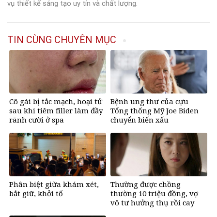
vụ thiết kế sáng tạo uy tín và chất lượng.
TIN CÙNG CHUYÊN MỤC
Cô gái bị tắc mạch, hoại tử
Bệnh ung thư của cựu
sau khi tiêm filler làm đầy
Tổng thống Mỹ Joe Biden
rãnh cười ở spa
chuyển biến xấu
Phân biệt giữa khám xét,
Thường được chồng
bắt giữ, khởi tố
thường 10 triệu đồng, vợ
vô tư hưởng thụ rồi cay
mắt khi biết sự thật đằng