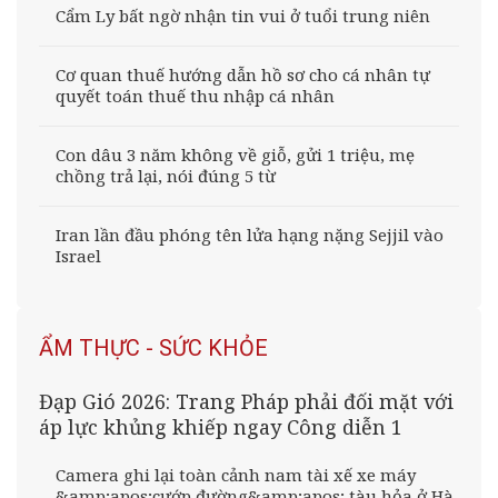
Cẩm Ly bất ngờ nhận tin vui ở tuổi trung niên
Cơ quan thuế hướng dẫn hồ sơ cho cá nhân tự
quyết toán thuế thu nhập cá nhân
Con dâu 3 năm không về giỗ, gửi 1 triệu, mẹ
chồng trả lại, nói đúng 5 từ
Iran lần đầu phóng tên lửa hạng nặng Sejjil vào
Israel
ẨM THỰC - SỨC KHỎE
Đạp Gió 2026: Trang Pháp phải đối mặt với
áp lực khủng khiếp ngay Công diễn 1
Camera ghi lại toàn cảnh nam tài xế xe máy
&amp;apos;cướp đường&amp;apos; tàu hỏa ở Hà