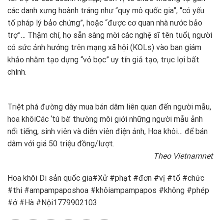
các danh xưng hoành tráng như “quy mô quốc gia”, “có yếu
tố pháp lý bảo chứng”, hoặc “được cơ quan nhà nước bảo
trợ”… Thậm chí, họ sẵn sàng mời các nghệ sĩ tên tuổi, người
có sức ảnh hưởng trên mạng xã hội (KOLs) vào ban giám
khảo nhằm tạo dựng “vỏ bọc” uy tín giả tạo, trục lợi bất
chính.
Triệt phá đường dây mua bán dâm liên quan đến người mẫu,
hoa khôi
Các ‘tú bà’ thường môi giới những người mẫu ảnh
nổi tiếng, sinh viên và diễn viên điện ảnh, Hoa khôi… để bán
dâm với giá 50 triệu đồng/lượt.
Theo Vietnamnet
Hoa khôi Di sản quốc gia#Xử #phạt #đơn #vị #tổ #chức
#thi #ampampaposhoa #khôiampampapos #không #phép
#ở #Hà #Nội1779902103