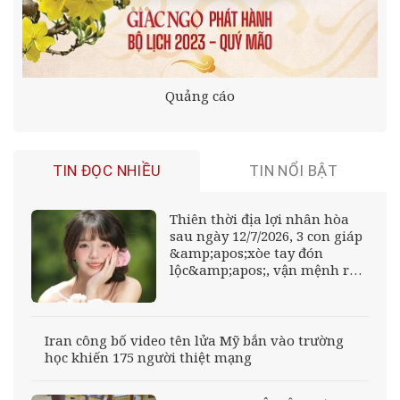
Quảng cáo
TIN ĐỌC NHIỀU
TIN NỔI BẬT
Thiên thời địa lợi nhân hòa
sau ngày 12/7/2026, 3 con giáp
&amp;apos;xòe tay đón
lộc&amp;apos;, vận mệnh rực
rỡ, giàu sang khó ai bì kịp
Iran công bố video tên lửa Mỹ bắn vào trường
học khiến 175 người thiệt mạng