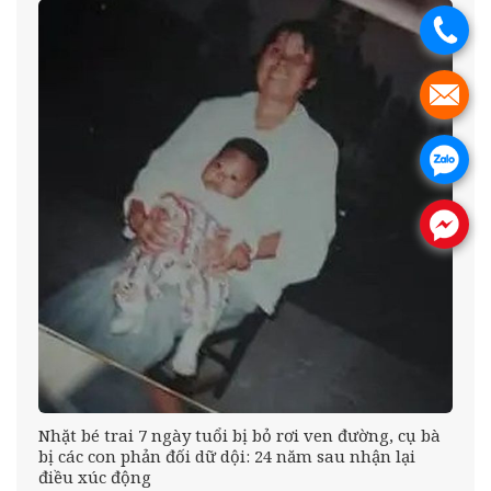
.
.
.
.
éo
Nhặt bé trai 7 ngày tuổi bị bỏ rơi ven đường, cụ bà
bị các con phản đối dữ dội: 24 năm sau nhận lại
điều xúc động