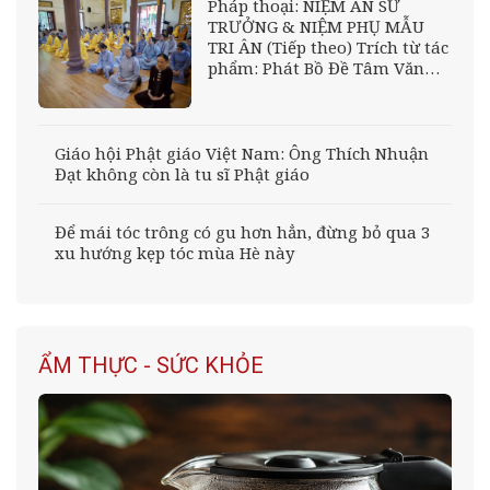
Pháp thoại: NIỆM ÂN SƯ
TRƯỞNG & NIỆM PHỤ MẪU
TRI ÂN (Tiếp theo) Trích từ tác
phẩm: Phát Bồ Đề Tâm Văn
của Đại sư Tỉnh Am Giảng sư:
Thượng tọa Thích Thiện
Thuận
Giáo hội Phật giáo Việt Nam: Ông Thích Nhuận
Đạt không còn là tu sĩ Phật giáo
Để mái tóc trông có gu hơn hẳn, đừng bỏ qua 3
xu hướng kẹp tóc mùa Hè này
ẨM THỰC - SỨC KHỎE