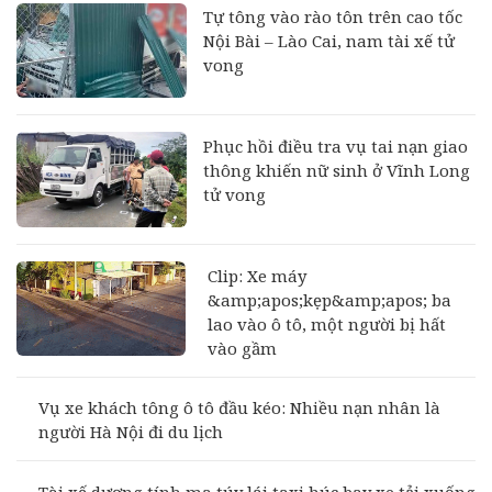
Tự tông vào rào tôn trên cao tốc
Nội Bài – Lào Cai, nam tài xế tử
vong
Phục hồi điều tra vụ tai nạn giao
thông khiến nữ sinh ở Vĩnh Long
tử vong
Clip: Xe máy
&amp;apos;kẹp&amp;apos; ba
lao vào ô tô, một người bị hất
vào gầm
Vụ xe khách tông ô tô đầu kéo: Nhiều nạn nhân là
người Hà Nội đi du lịch
Tài xế dương tính ma túy lái taxi húc bay xe tải xuống