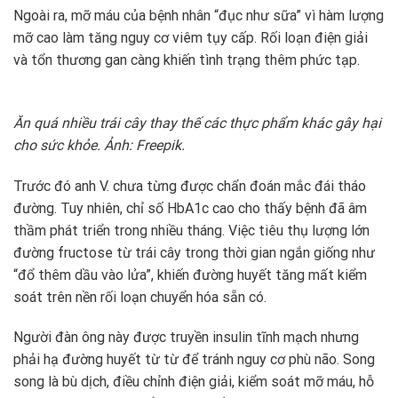
Ngoài ra, mỡ máu của bệnh nhân “đục như sữa” vì hàm lượng
mỡ cao làm tăng nguy cơ viêm tụy cấp. Rối loạn điện giải
và tổn thương gan càng khiến tình trạng thêm phức tạp.
Ăn quá nhiều trái cây thay thế các thực phẩm khác gây hại
cho sức khỏe. Ảnh: Freepik.
Trước đó anh V. chưa từng được chẩn đoán mắc đái tháo
đường. Tuy nhiên, chỉ số HbA1c cao cho thấy bệnh đã âm
thầm phát triển trong nhiều tháng. Việc tiêu thụ lượng lớn
đường fructose từ trái cây trong thời gian ngắn giống như
“đổ thêm dầu vào lửa”, khiến đường huyết tăng mất kiểm
soát trên nền rối loạn chuyển hóa sẵn có.
Người đàn ông này được truyền insulin tĩnh mạch nhưng
phải hạ đường huyết từ từ để tránh nguy cơ phù não. Song
song là bù dịch, điều chỉnh điện giải, kiểm soát mỡ máu, hỗ