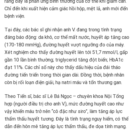
rằng đây là phản ứng bình thường của cơ thể khi giảm cân.
Chỉ đến khi xuất hiện cảm giác hồi hộp, mệt lả, anh mới đến
bệnh viện.
Tại đây, các bác sĩ ghi nhận anh V. đang trong tình trạng
đáng báo động: da khô, cơ thể mất nước, huyết áp tăng cao
(170-180 mmHg), đường huyết vượt ngưỡng đo của máy.
Xét nghiệm cho thấy đường huyết lên tới 51,7 mmol/l, gấp
gần 10 lần bình thường; triglycerid tăng đột biến; HbA1c
đạt 11%. Các chỉ số này cho thấy dấu hiệu của đái tháo
đường tiến triển trong thời gian dài. Đồng thời, bệnh nhân
còn bị rối loạn điện giải, hạ natri máu và tổn thương gan.
Theo Tiến sĩ, bác sĩ Lê Bá Ngọc – chuyên khoa Nội Tổng
hợp (người điều trị cho anh V.), mức đường huyết cao như
vậy khiến máu trở nên “cô đặc như siro”, làm tăng áp lực
thẩm thấu huyết tương. Đây là tình trạng nguy hiểm, có thể
dẫn đến hôn mê tăng áp lực thẩm thấu, đe dọa tính mạng.