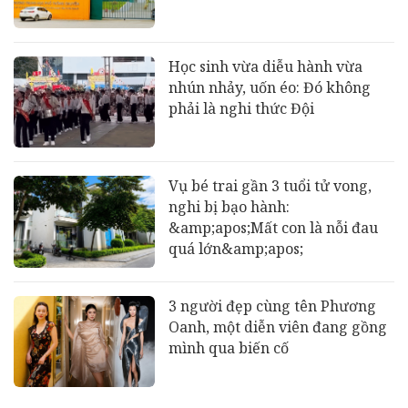
Học sinh vừa diễu hành vừa
nhún nhảy, uốn éo: Đó không
phải là nghi thức Đội
Vụ bé trai gần 3 tuổi tử vong,
nghi bị bạo hành:
&amp;apos;Mất con là nỗi đau
quá lớn&amp;apos;
3 người đẹp cùng tên Phương
Oanh, một diễn viên đang gồng
mình qua biến cố