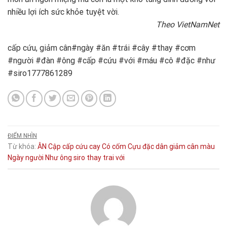
nhiều lợi ích sức khỏe tuyệt vời.
Theo VietNamNet
cấp cứu, giảm cân#ngày #ăn #trái #cây #thay #cơm
#người #đàn #ông #cấp #cứu #với #máu #cô #đặc #như
#siro1777861289
ĐIỂM NHÌN
Từ khóa:
ÂN
Cập
cấp cứu
cay
Có
cốm
Cựu
đặc
dân
giảm cân
màu
Ngày
người
Như
ông
siro
thay
trai
với