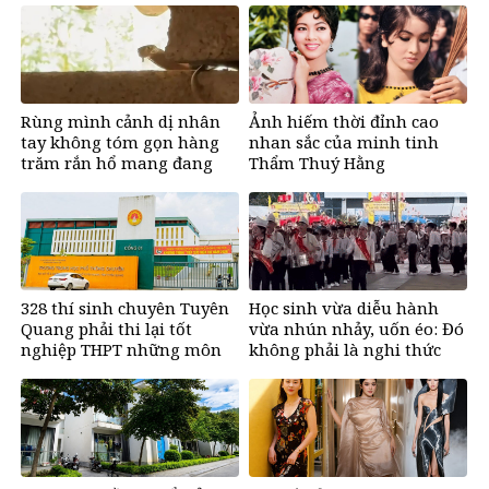
nào&amp;apos;
Rùng mình cảnh dị nhân
Ảnh hiếm thời đỉnh cao
tay không tóm gọn hàng
nhan sắc của minh tinh
trăm rắn hổ mang đang
Thẩm Thuý Hằng
bủa vây trường học
328 thí sinh chuyên Tuyên
Học sinh vừa diễu hành
Quang phải thi lại tốt
vừa nhún nhảy, uốn éo: Đó
nghiệp THPT những môn
không phải là nghi thức
nào?
Đội