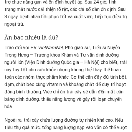
trợ chức năng gan và ổn định huyết áp. Sau 24 giờ, tình
trạng mất nước cải thiện rõ rệt, các chỉ số dần ổn định. Sau
8 ngày, bệnh nhân hồi phục tốt và xuất viện, tiếp tục điều trị
ngoại trú.
Ăn bao nhiêu là đủ?
Trao đổi với PV
VietNamNet,
Phó giáo sư, Tiến sĩ Nuyễn
Trọng Hưng – Trưởng khoa Khám và Tư vấn dinh dưỡng
người lớn (Viện Dinh dưỡng Quốc gia – Hà Nội) cho biết, trái
cây tuy tốt cho sức khỏe nhưng không thể thay thế hoàn
toàn các nhóm thực phẩm khác. Cơ thể cần đầy đủ tinh bột,
đạm, chất béo cùng vitamin và khoáng chất để duy trì hoạt
động bình thường. Việc chỉ ăn trái cây sẽ dẫn đến mất cân
bằng dinh dưỡng, thiếu năng lượng và gây rối loạn chuyển
hóa.
Ngoài ra, trái cây chứa lượng đường tự nhiên khá cao. Nếu
tiêu thụ quá mức, tổng năng lượng nạp vào vẫn có thể vượt