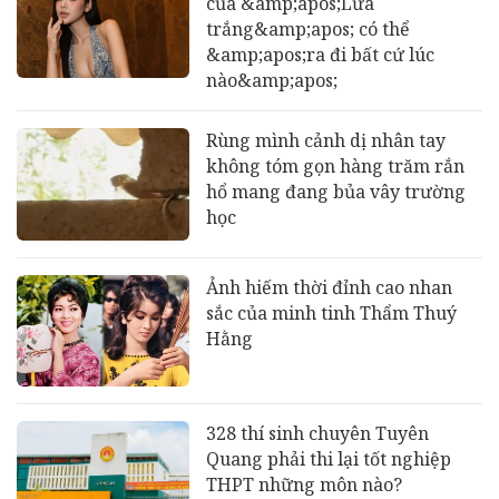
của &amp;apos;Lửa
trắng&amp;apos; có thể
&amp;apos;ra đi bất cứ lúc
nào&amp;apos;
Rùng mình cảnh dị nhân tay
không tóm gọn hàng trăm rắn
hổ mang đang bủa vây trường
học
Ảnh hiếm thời đỉnh cao nhan
sắc của minh tinh Thẩm Thuý
Hằng
328 thí sinh chuyên Tuyên
Quang phải thi lại tốt nghiệp
THPT những môn nào?