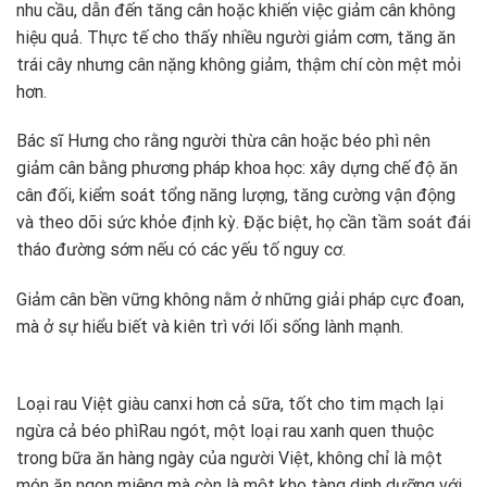
nhu cầu, dẫn đến tăng cân hoặc khiến việc giảm cân không
hiệu quả. Thực tế cho thấy nhiều người giảm cơm, tăng ăn
trái cây nhưng cân nặng không giảm, thậm chí còn mệt mỏi
hơn.
Bác sĩ Hưng cho rằng người thừa cân hoặc béo phì nên
giảm cân bằng phương pháp khoa học: xây dựng chế độ ăn
cân đối, kiểm soát tổng năng lượng, tăng cường vận động
và theo dõi sức khỏe định kỳ. Đặc biệt, họ cần tầm soát đái
tháo đường sớm nếu có các yếu tố nguy cơ.
Giảm cân bền vững không nằm ở những giải pháp cực đoan,
mà ở sự hiểu biết và kiên trì với lối sống lành mạnh.
Loại rau Việt giàu canxi hơn cả sữa, tốt cho tim mạch lại
ngừa cả béo phì
Rau ngót, một loại rau xanh quen thuộc
trong bữa ăn hàng ngày của người Việt, không chỉ là một
món ăn ngon miệng mà còn là một kho tàng dinh dưỡng với