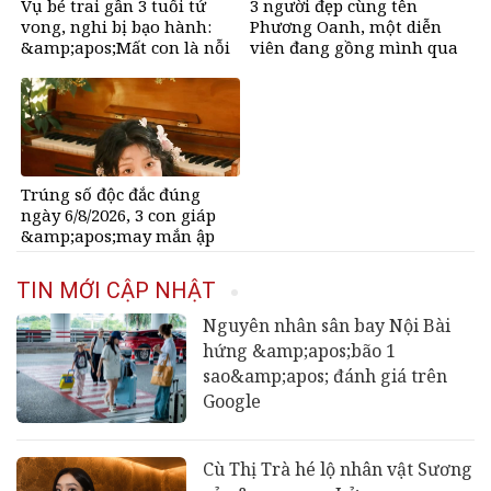
Vụ bé trai gần 3 tuổi tử
3 người đẹp cùng tên
vong, nghi bị bạo hành:
Phương Oanh, một diễn
&amp;apos;Mất con là nỗi
viên đang gồng mình qua
đau quá lớn&amp;apos;
biến cố
Trúng số độc đắc đúng
ngày 6/8/2026, 3 con giáp
&amp;apos;may mắn ập
xuống đầu&amp;apos;, sự
nghiệp thăng tiến vượt
TIN MỚI CẬP NHẬT
bậc, tài lộc phủ kín đường
đi
Nguyên nhân sân bay Nội Bài
hứng &amp;apos;bão 1
sao&amp;apos; đánh giá trên
Google
Cù Thị Trà hé lộ nhân vật Sương