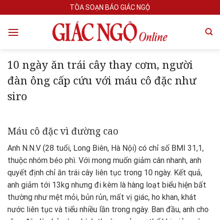
Skip
TÒA SOẠN BÁO GIÁC NGỘ
to
content
10 ngày ăn trái cây thay cơm, người
đàn ông cấp cứu với máu cô đặc như
siro
Máu cô đặc vì đường cao
Anh N.N.V (28 tuổi, Long Biên, Hà Nội) có chỉ số BMI 31,1,
thuộc nhóm béo phì. Với mong muốn giảm cân nhanh, anh
quyết định chỉ ăn trái cây liên tục trong 10 ngày. Kết quả,
anh giảm tới 13kg nhưng đi kèm là hàng loạt biểu hiện bất
thường như mệt mỏi, bủn rủn, mất vị giác, ho khan, khát
nước liên tục và tiểu nhiều lần trong ngày. Ban đầu, anh cho