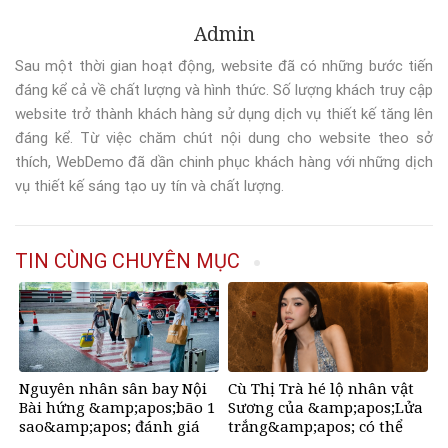
Admin
Sau một thời gian hoạt động, website đã có những bước tiến
đáng kể cả về chất lượng và hình thức. Số lượng khách truy cập
website trở thành khách hàng sử dụng dịch vụ thiết kế tăng lên
đáng kể. Từ việc chăm chút nội dung cho website theo sở
thích, WebDemo đã dần chinh phục khách hàng với những dịch
vụ thiết kế sáng tạo uy tín và chất lượng.
TIN CÙNG CHUYÊN MỤC
Nguyên nhân sân bay Nội
Cù Thị Trà hé lộ nhân vật
Bài hứng &amp;apos;bão 1
Sương của &amp;apos;Lửa
sao&amp;apos; đánh giá
trắng&amp;apos; có thể
trên Google
&amp;apos;ra đi bất cứ lúc