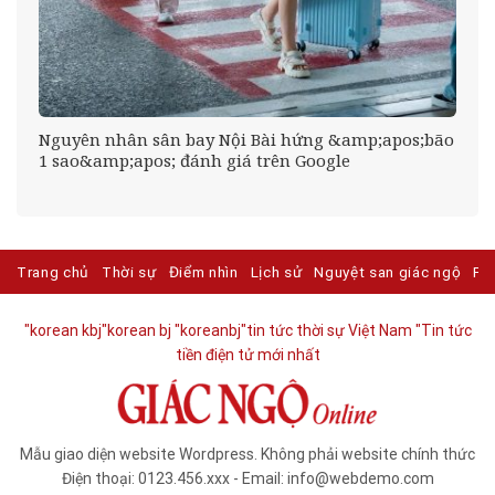
n
Nguyên nhân sân bay Nội Bài hứng &amp;apos;bão
1 sao&amp;apos; đánh giá trên Google
Trang chủ
Thời sự
Điểm nhìn
Lịch sử
Nguyệt san giác ngộ
Ph
"korean kbj​
"korean bj
"koreanbj​
"tin tức thời sự Việt Nam
"Tin tức
tiền điện tử mới nhất​
Mẫu giao diện website Wordpress. Không phải website chính thức
Điện thoại: 0123.456.xxx - Email: info@webdemo.com