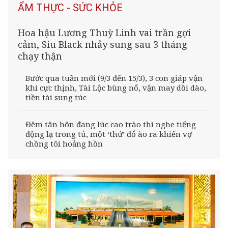
ẨM THỰC - SỨC KHỎE
Hoa hậu Lương Thuỳ Linh vai trần gợi
cảm, Siu Black nhảy sung sau 3 tháng
chạy thận
Bước qua tuần mới (9/3 đến 15/3), 3 con giáp vận
khí cực thịnh, Tài Lộc bùng nổ, vận may dồi dào,
tiền tài sung túc
Đêm tân hôn đang lúc cao trào thì nghe tiếng
động lạ trong tủ, một ‘thứ’ đổ ào ra khiến vợ
chồng tôi hoảng hồn