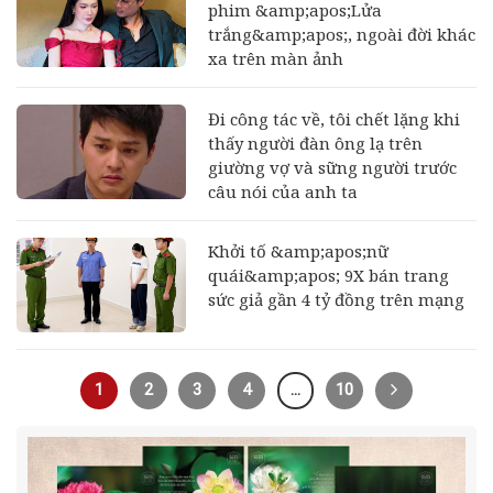
phim &amp;apos;Lửa
trắng&amp;apos;, ngoài đời khác
xa trên màn ảnh
Đi công tác về, tôi chết lặng khi
thấy người đàn ông lạ trên
giường vợ và sững người trước
câu nói của anh ta
Khởi tố &amp;apos;nữ
quái&amp;apos; 9X bán trang
sức giả gần 4 tỷ đồng trên mạng
1
2
3
4
…
10