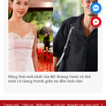
.
.
n
Động thái mới nhất của MC Hoàng Oanh và thủ
môn Lê Giang Patrik giữa tin đồn tình cảm
Trang chủ
Thời sự
Điểm nhìn
Lịch sử
Nguyệt san giác ngộ
Ph