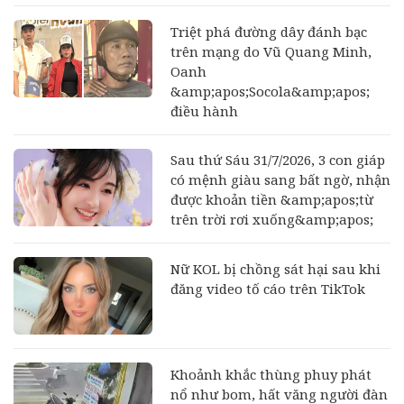
Triệt phá đường dây đánh bạc
trên mạng do Vũ Quang Minh,
Oanh
&amp;apos;Socola&amp;apos;
điều hành
Sau thứ Sáu 31/7/2026, 3 con giáp
có mệnh giàu sang bất ngờ, nhận
được khoản tiền &amp;apos;từ
trên trời rơi xuống&amp;apos;
Nữ KOL bị chồng sát hại sau khi
đăng video tố cáo trên TikTok
Khoảnh khắc thùng phuy phát
nổ như bom, hất văng người đàn