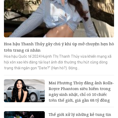
Hoa hậu Thanh Thủy gây chú ý khi úp mở chuyện hẹn hò
trên trang cá nhân
Hoa hậu Quốc tế 2024 Huỳnh Thị Thanh Thủy vừa khiến mạng xã
hội xôn xao khi đăng tải loạt ảnh đời thường thu hút cùng dòng
trạng thái ngắn gọn “Date?” (Hẹn hò?). Động...
Mai Phương Thúy đăng ảnh Rolls-
Royce Phantom siêu hiếm trong
ngày sinh nhật, chỉ có 10 chiếc
trên thế giới, giá gần 68 tỷ đồng
Thế giới xử lý những kẻ tung tin