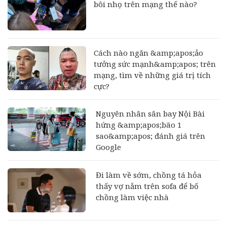
bôi nhọ trên mạng thế nào?
Cách nào ngăn &amp;apos;ảo
tưởng sức mạnh&amp;apos; trên
mạng, tìm về những giá trị tích
cực?
Nguyên nhân sân bay Nội Bài
hứng &amp;apos;bão 1
sao&amp;apos; đánh giá trên
Google
Đi làm về sớm, chồng tá hỏa
thấy vợ nằm trên sofa để bố
chồng làm việc nhà