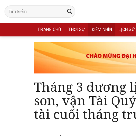
Skip
to
content
TRANG CHỦ
THỜI SỰ
ĐIỂM NHÌN
LỊCH SỬ
Tháng 3 dương lị
son, vận Tài Quý
tài cuối tháng tr