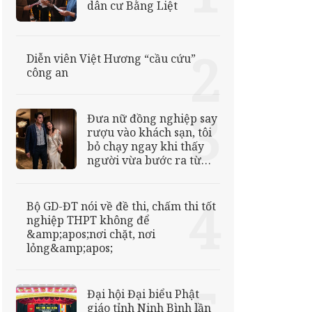
dân cư Bằng Liệt
Diễn viên Việt Hương “cầu cứu”
công an
Đưa nữ đồng nghiệp say
rượu vào khách sạn, tôi
bỏ chạy ngay khi thấy
người vừa bước ra từ
thang máy
Bộ GD-ĐT nói về đề thi, chấm thi tốt
nghiệp THPT không để
&amp;apos;nơi chặt, nơi
lỏng&amp;apos;
Đại hội Đại biểu Phật
giáo tỉnh Ninh Bình lần