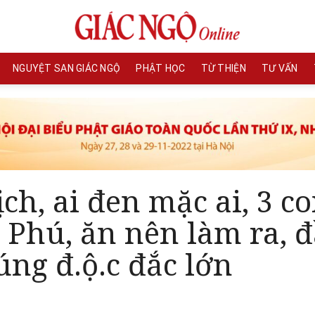
NGUYỆT SAN GIÁC NGỘ
PHẬT HỌC
TỪ THIỆN
TƯ VẤN
ch, ai đen mặc ai, 3 c
 Phú, ăn nên làm ra, 
úng đ.ộ.c đắc lớn