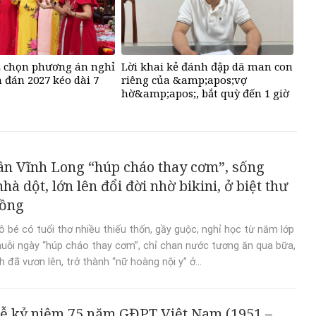
 chọn phương án nghỉ
Lời khai kẻ đánh đập dã man con
 đán 2027 kéo dài 7
riêng của &amp;apos;vợ
hờ&amp;apos;, bắt quỳ đến 1 giờ
sáng
n Vĩnh Long “húp cháo thay cơm”, sống
hà dột, lớn lên đổi đời nhờ bikini, ở biệt thư
đồng
 bé có tuổi thơ nhiều thiếu thốn, gầy guộc, nghỉ học từ năm lớp
huỗi ngày “húp cháo thay cơm”, chỉ chan nước tương ăn qua bữa,
 đã vươn lên, trở thành “nữ hoàng nội y” ở...
ễ kỷ niệm 75 năm GĐPT Việt Nam (1951 –