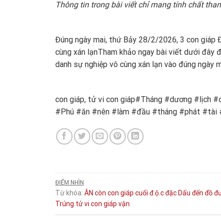
Thông tin trong bài viết chỉ mang tính chất tha
Đúng ngày mai, thứ Bảy 28/2/2026, 3 con giáp 
cùng xán lạn
Tham khảo ngay bài viết dưới đây đ
danh sự nghiệp vô cùng xán lạn vào đúng ngày 
con giáp, tử vi con giáp#Tháng #dương #lịch
#Phú #ăn #nên #làm #đầu #tháng #phát #tài 
ĐIỂM NHÌN
Từ khóa:
ÂN
còn
con giáp
cuối
đ.ộ.c
đặc
Dấu
đến
đồ
đ
Trúng
tử vi con giáp
vận