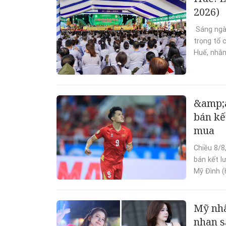
2026)
Sáng ngà
trọng tổ 
Huế, nhằm
&amp;
bán kế
mua
Chiều 8/8
bán kết l
Mỹ Đình (H
Mỹ nhâ
nhan s