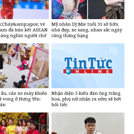
;Cháy&amp;apos; vé
Mỹ nhân DJ Mie tuổi 31 sở hữu
Nam đá bán kết ASEAN
nhà đẹp, xe sang, nhan sắc ngày
hàng nghìn người chờ
càng thăng hạng
t ẩu, cán xe máy khiến
Nhận diện 3 kiểu đàn ông trăng
ử vong ở Hưng Yên:
hoa, phụ nữ nhận ra sớm sẽ bớt
 án
hối tiếc