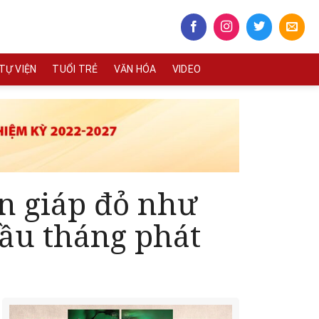
TỰ VIỆN
TUỔI TRẺ
VĂN HÓA
VIDEO
on giáp đỏ như
đầu tháng phát