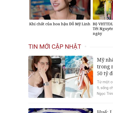
Khí chất của hoa hậu Đỗ Mỹ Linh
Bộ VHTTDL
Tết Nguyên
ngày
TIN MỚI CẬP NHẬT
Mỹ nhâ
trong n
50 tỷ 
Từ một cô
9, sống c
Ngọc Trinh
Huế: L