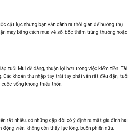
cuốc cật lực nhưng bạn vẫn dành ra thời gian để hưởng thụ
ử vận may bằng cách mua vé số, bốc thăm trúng thưởng hoặc
áp tuổi Mùi dễ dàng, thuận lợi hơn trong việc kiếm tiền. Tài
g. Các khoản thu nhập tay trái tay phải vẫn rất đều đặn, tuổi
o cuộc sống không thiếu thốn.
ện rất nhiều, có những cặp đôi có ý định ra mắt gia đình hai
động viên, không còn thấy lạc lõng, buồn phiền nữa.