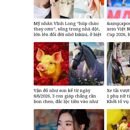
Mỹ nhân Vĩnh Long “húp cháo
&amp;apos
thay cơm”, sống trong nhà dột,
xem Việt 
lớn lên đổi đời nhờ bikini, ở biệt
Cup 2026, 
thư 50 tỷ đồng
mua
Vận đỏ như son kể từ ngày
Xe tải vượ
8/8/2026, 3 con giáp chẳng cần
1 phụ nữ t
bon chen, đắc lộc tiền vào như
Khởi tố vụ
nước, sự nghiệp hanh thông một
bước lên hương đổi đời