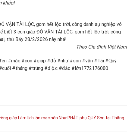
m khảo!
ĐỎ VẬN TÀI LỘC, gom hết lộc trời, công danh sự nghiệp vô
ể biết 3 con giáp ĐỎ VẬN TÀI LỘC, gom hết lộc trời, công
mai, thứ Bảy 28/2/2026 này nhé!
Theo Gia đình Việt Nam
 #đen #mặc #con #giáp #đỏ #như #son #vận #Tài #Quý
#cuối #tháng #trúng #đ.ộ.c #đắc #lớn1772176080
ường
giáp
Lâm
lịch
lớn
mạc
nên
Như
PHẬT
phụ
QUÝ
Sơn
tại
Thăng