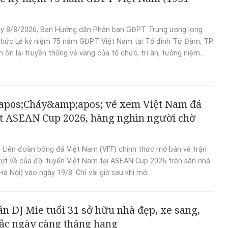
y 8/8/2026, Ban Hướng dẫn Phân ban GĐPT Trung ương long
chức Lễ kỷ niệm 75 năm GĐPT Việt Nam tại Tổ đình Từ Đàm, TP.
 ôn lại truyền thống vẻ vang của tổ chức, tri ân, tưởng niệm...
apos;Cháy&amp;apos; vé xem Việt Nam đá
t ASEAN Cup 2026, hàng nghìn người chờ
, Liên đoàn bóng đá Việt Nam (VFF) chính thức mở bán vé trận
ượt về của đội tuyển Việt Nam tại ASEAN Cup 2026 trên sân nhà
à Nội) vào ngày 19/8. Chỉ vài giờ sau khi mở...
n DJ Mie tuổi 31 sở hữu nhà đẹp, xe sang,
ắc ngày càng thăng hạng