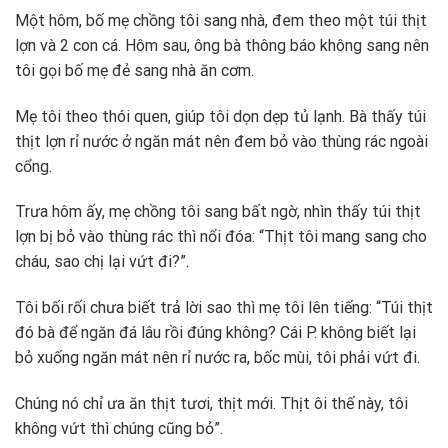
Một hôm, bố mẹ chồng tôi sang nhà, đem theo một túi thịt
lợn và 2 con cá. Hôm sau, ông bà thông báo không sang nên
tôi gọi bố mẹ đẻ sang nhà ăn cơm.
Mẹ tôi theo thói quen, giúp tôi dọn dẹp tủ lạnh. Bà thấy túi
thịt lợn rỉ nước ở ngăn mát nên đem bỏ vào thùng rác ngoài
cổng.
Trưa hôm ấy, mẹ chồng tôi sang bất ngờ, nhìn thấy túi thịt
lợn bị bỏ vào thùng rác thì nổi đóa: “Thịt tôi mang sang cho
cháu, sao chị lại vứt đi?”.
Tôi bối rối chưa biết trả lời sao thì mẹ tôi lên tiếng: “Túi thịt
đó bà để ngăn đá lâu rồi đúng không? Cái P. không biết lại
bỏ xuống ngăn mát nên rỉ nước ra, bốc mùi, tôi phải vứt đi.
Chúng nó chỉ ưa ăn thịt tươi, thịt mới. Thịt ôi thế này, tôi
không vứt thì chúng cũng bỏ”.