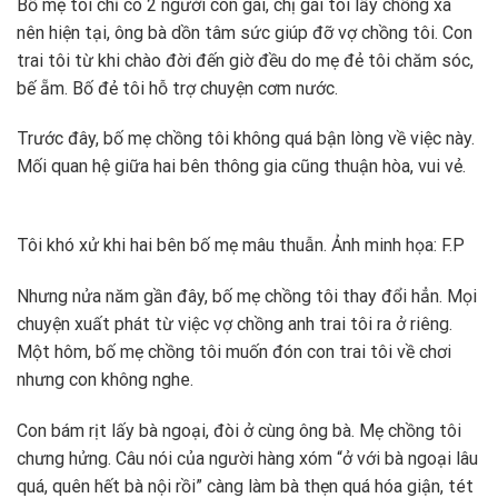
Bố mẹ tôi chỉ có 2 người con gái, chị gái tôi lấy chồng xa
nên hiện tại, ông bà dồn tâm sức giúp đỡ vợ chồng tôi. Con
trai tôi từ khi chào đời đến giờ đều do mẹ đẻ tôi chăm sóc,
bế ẵm. Bố đẻ tôi hỗ trợ chuyện cơm nước.
Trước đây, bố mẹ chồng tôi không quá bận lòng về việc này.
Mối quan hệ giữa hai bên thông gia cũng thuận hòa, vui vẻ.
Tôi khó xử khi hai bên bố mẹ mâu thuẫn. Ảnh minh họa: F.P
Nhưng nửa năm gần đây, bố mẹ chồng tôi thay đổi hẳn. Mọi
chuyện xuất phát từ việc vợ chồng anh trai tôi ra ở riêng.
Một hôm, bố mẹ chồng tôi muốn đón con trai tôi về chơi
nhưng con không nghe.
Con bám rịt lấy bà ngoại, đòi ở cùng ông bà. Mẹ chồng tôi
chưng hửng. Câu nói của người hàng xóm “ở với bà ngoại lâu
quá, quên hết bà nội rồi” càng làm bà thẹn quá hóa giận, tét