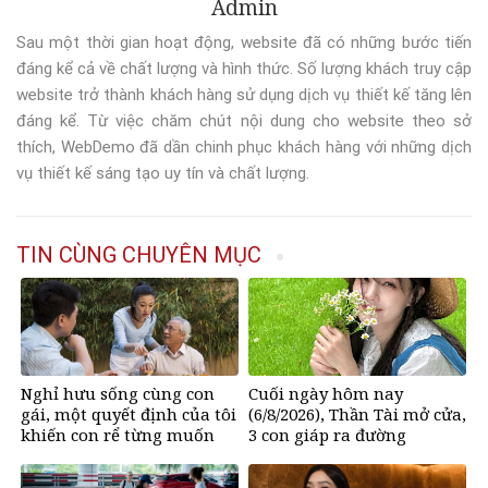
Admin
Sau một thời gian hoạt động, website đã có những bước tiến
đáng kể cả về chất lượng và hình thức. Số lượng khách truy cập
website trở thành khách hàng sử dụng dịch vụ thiết kế tăng lên
đáng kể. Từ việc chăm chút nội dung cho website theo sở
thích, WebDemo đã dần chinh phục khách hàng với những dịch
vụ thiết kế sáng tạo uy tín và chất lượng.
TIN CÙNG CHUYÊN MỤC
Nghỉ hưu sống cùng con
Cuối ngày hôm nay
gái, một quyết định của tôi
(6/8/2026), Thần Tài mở cửa,
khiến con rể từng muốn
3 con giáp ra đường
đuổi khéo đến cung phụng
&amp;apos;đụng trúng hố
bố vợ vô điều kiện
vàng&amp;apos;, mỏi tay