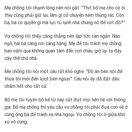
Mẹ chồng tôi chạnh lòng nên nói gắt: “Thịt bố mẹ cho có ôi
thiu cũng phải giữ lại, làm gì có chuyện ném thùng rác. Còn
bà, bà có quyền gì mà lục tủ lạnh nhà chúng nó để vứt đồ?”.
Vợ chồng tôi thấy căng thẳng nên lập tức can ngăn. Nào
ngờ, hai bà càng nói càng hăng. Mẹ đẻ tôi trách mẹ chồng
bao năm qua không quan tâm đến con cháu, giờ lại ta đây
cậy thế chủ nhà.
Mẹ chồng tôi nói một câu rất khó nghe: “Đồ ăn bên nội để
thừa thì mới đến lượt bên ngoại”. Câu nói ấy đã đặt dấu
chấm hết cho tất cả.
Bố mẹ tôi tuyên bố kể từ nay cắt đứt mọi liên hệ với thông
gia. Bố mẹ chồng thì yêu cầu vợ chồng tôi phải đưa con về ở
cùng ông bà để tránh xa nhà ngoại. Vợ chồng tôi ở giữa khó
xử vô cùng.