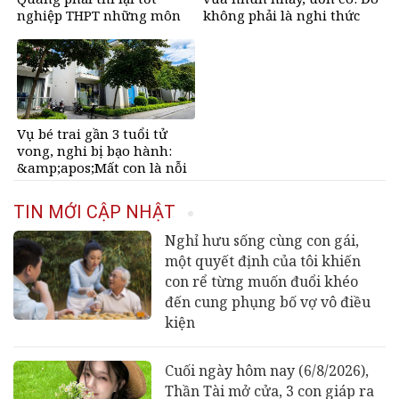
nghiệp THPT những môn
không phải là nghi thức
nào?
Đội
Vụ bé trai gần 3 tuổi tử
vong, nghi bị bạo hành:
&amp;apos;Mất con là nỗi
đau quá lớn&amp;apos;
TIN MỚI CẬP NHẬT
Nghỉ hưu sống cùng con gái,
một quyết định của tôi khiến
con rể từng muốn đuổi khéo
đến cung phụng bố vợ vô điều
kiện
Cuối ngày hôm nay (6/8/2026),
Thần Tài mở cửa, 3 con giáp ra