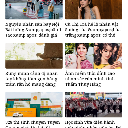
đếm tiền, giàu nứt đố đổ
vách
Nguyên nhân sân bay Nội
Cù Thị Trà hé lộ nhân vật
Bài hứng &amp;apos;bão 1
Sương của &amp;apos;Lửa
sao&amp;apos; đánh giá
trắng&amp;apos; có thể
trên Google
&amp;apos;ra đi bất cứ lúc
nào&amp;apos;
Rùng mình cảnh dị nhân
Ảnh hiếm thời đỉnh cao
tay không tóm gọn hàng
nhan sắc của minh tinh
trăm rắn hổ mang đang
Thẩm Thuý Hằng
bủa vây trường học
328 thí sinh chuyên Tuyên
Học sinh vừa diễu hành
Quang phải thi lại tốt
vừa nhún nhảy, uốn éo: Đó