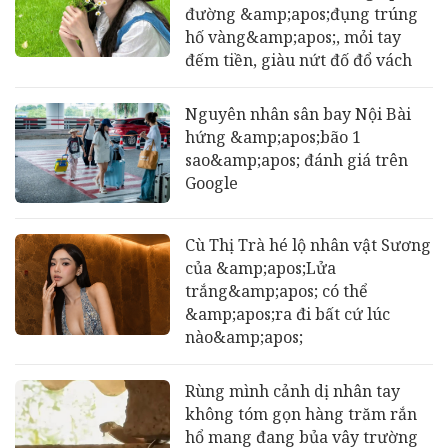
đường &amp;apos;đụng trúng
hố vàng&amp;apos;, mỏi tay
đếm tiền, giàu nứt đố đổ vách
Nguyên nhân sân bay Nội Bài
hứng &amp;apos;bão 1
sao&amp;apos; đánh giá trên
Google
Cù Thị Trà hé lộ nhân vật Sương
của &amp;apos;Lửa
trắng&amp;apos; có thể
&amp;apos;ra đi bất cứ lúc
nào&amp;apos;
Rùng mình cảnh dị nhân tay
không tóm gọn hàng trăm rắn
hổ mang đang bủa vây trường