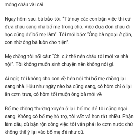
mông cháu vài cái.
Ngay hôm sau, bà bảo tôi: “Từ nay các con bận việc thì cứ
đưa cháu sang nhà bố mẹ trông cho. Việc đưa đón cháu đi
học cũng để bố mẹ làm”. Tôi mới bảo: “Ông bà ngoại ở gần,
con nhờ ông bà luôn cho tiện”.
Mẹ chồng tôi nổi cáu: “Chị cứ thế nên cháu tôi mới xa nhà
nội”. Tôi không muốn sinh chuyện nên không nói gì.
Ai ngờ, tôi không cho con về bên nội thì bố mẹ chồng lại
sang nhà. Hầu như ngày nào bà cũng sang, có hôm chỉ ở lại
ăn cơm trưa, có hôm tối muộn ông bà mới về.
Bố mẹ chồng thường xuyên ở lại, bố mẹ đẻ tôi cũng ngại
sang. Không có bố mẹ hỗ trợ, tôi vất vả hơn rất nhiều. Phận
làm dâu, dù bận rộn công việc tôi vẫn phải lo cơm nước chứ
không thể ỷ lại vào bố mẹ đẻ như cũ.