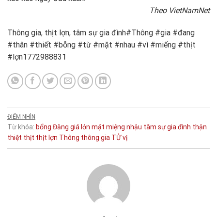
Theo VietNamNet
Thông gia, thịt lợn, tâm sự gia đình#Thông #gia #đang
#thân #thiết #bỗng #từ #mặt #nhau #vì #miếng #thịt
#lợn1772988831
ĐIỂM NHÌN
Từ khóa:
bổng
Đăng
giá
lớn
mặt
miệng
nhậu
tâm sự gia đình
thận
thiệt
thịt
thịt lợn
Thông
thông gia
TỬ
vị