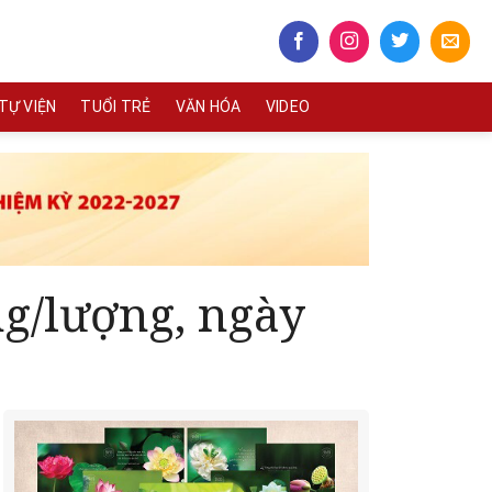
TỰ VIỆN
TUỔI TRẺ
VĂN HÓA
VIDEO
ng/lượng, ngày