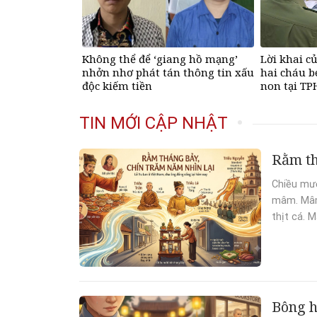
Không thể để ‘giang hồ mạng’
Lời khai c
nhởn nhơ phát tán thông tin xấu
hai cháu b
độc kiếm tiền
non tại T
TIN MỚI CẬP NHẬT
Rằm th
Chiều mườ
mâm. Mâm 
thịt cá. 
Bông h