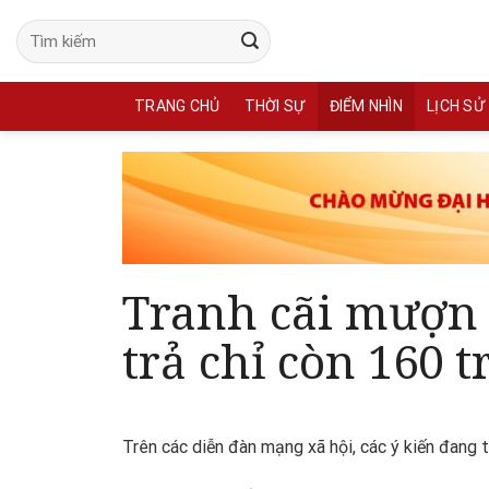
Skip
to
content
TRANG CHỦ
THỜI SỰ
ĐIỂM NHÌN
LỊCH SỬ
Tranh cãi mượn 
trả chỉ còn 160 
Trên các diễn đàn mạng xã hội, các ý kiến đang t