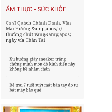
ẨM THỰC - SỨC KHỎE
Ca sĩ Quách Thành Danh, Văn
Mai Hương &amp;apos;tự
thưởng chút vàng&amp;apos;
ngày vía Thần Tài
Xu hướng giày sneaker trắng
chứng minh món đồ kinh điển này
không hề nhàm chán
Bé trai 7 tuổi suýt mất bàn tay do tự
bật máy bào quế