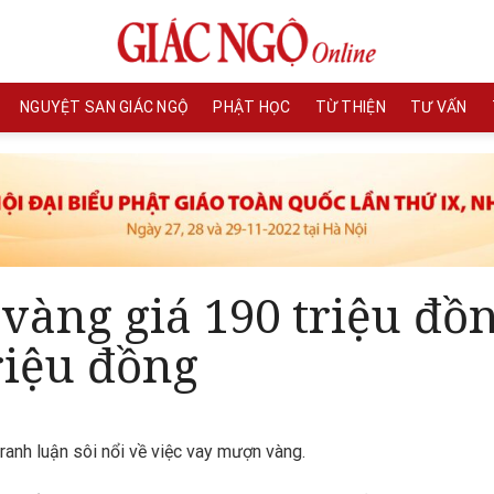
NGUYỆT SAN GIÁC NGỘ
PHẬT HỌC
TỪ THIỆN
TƯ VẤN
vàng giá 190 triệu đồ
triệu đồng
ranh luận sôi nổi về việc vay mượn vàng.