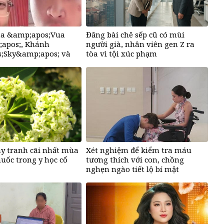
của &amp;apos;Vua
Đăng bài chê sếp cũ có mùi
apos;, Khánh
người già, nhân viên gen Z ra
;Sky&amp;apos; và
tòa vì tội xúc phạm
oa
ây tranh cãi nhất mùa
Xét nghiệm để kiểm tra máu
huốc trong y học cổ
tương thích với con, chồng
nghẹn ngào tiết lộ bí mật