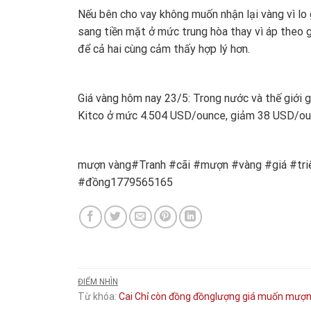
Nếu bên cho vay không muốn nhận lại vàng vì lo 
sang tiền mặt ở mức trung hòa thay vì áp theo gi
để cả hai cùng cảm thấy hợp lý hơn.
Giá vàng hôm nay 23/5: Trong nước và thế giới
Kitco ở mức 4.504 USD/ounce, giảm 38 USD/oun
mượn vàng#Tranh #cãi #mượn #vàng #giá #triệ
#đồng1779565165
ĐIỂM NHÌN
Từ khóa:
Cai
Chỉ
còn
đồng
đồnglượng
giá
muốn
mượn