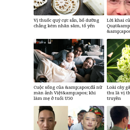
Vị thuốc quý cực sẵn, bổ dưỡng
Lời khai 
chẳng kém nhân sâm, tổ yến
Quạt&amp;
&amp;apos
Hồ Văn Kh
Cuộc sống của &amp;apos;đả nữ
Loài cây g
màn ảnh Việt&amp;apos; khi
thu là vị t
làm mẹ ở tuổi U50
truyền