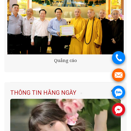
.
Quảng cáo
.
THÔNG TIN HẰNG NGÀY
.
.