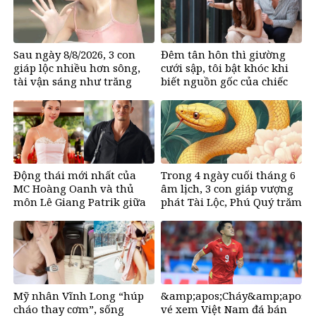
Sau ngày 8/8/2026, 3 con
Đêm tân hôn thì giường
giáp lộc nhiều hơn sông,
cưới sập, tôi bật khóc khi
tài vận sáng như trăng
biết nguồn gốc của chiếc
Rằm, chính thức hết khổ
giường
Động thái mới nhất của
Trong 4 ngày cuối tháng 6
MC Hoàng Oanh và thủ
âm lịch, 3 con giáp vượng
môn Lê Giang Patrik giữa
phát Tài Lộc, Phú Quý trăm
tin đồn tình cảm
bề, đổi mệnh Phượng
Hoàng, ôm trọn cơ ngơi đồ
sộ
Mỹ nhân Vĩnh Long “húp
&amp;apos;Cháy&amp;apos;
cháo thay cơm”, sống
vé xem Việt Nam đá bán