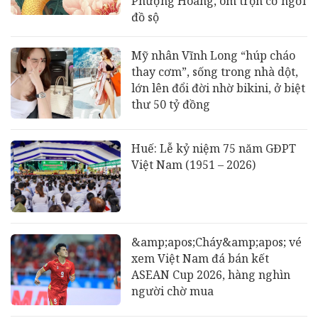
Phượng Hoàng, ôm trọn cơ ngơi
đồ sộ
Mỹ nhân Vĩnh Long “húp cháo
thay cơm”, sống trong nhà dột,
lớn lên đổi đời nhờ bikini, ở biệt
thư 50 tỷ đồng
Huế: Lễ kỷ niệm 75 năm GĐPT
Việt Nam (1951 – 2026)
&amp;apos;Cháy&amp;apos; vé
xem Việt Nam đá bán kết
ASEAN Cup 2026, hàng nghìn
người chờ mua