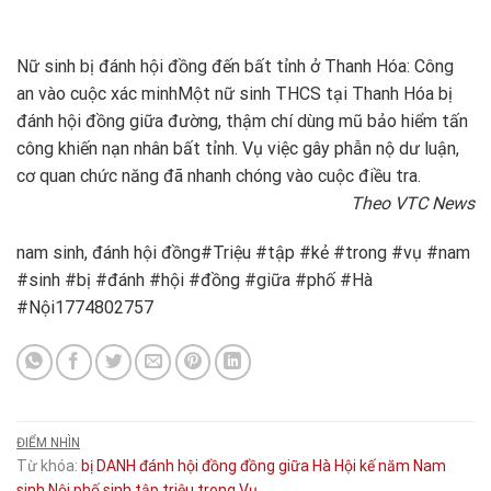
Nữ sinh bị đánh hội đồng đến bất tỉnh ở Thanh Hóa: Công
an vào cuộc xác minh
Một nữ sinh THCS tại Thanh Hóa bị
đánh hội đồng giữa đường, thậm chí dùng mũ bảo hiểm tấn
công khiến nạn nhân bất tỉnh. Vụ việc gây phẫn nộ dư luận,
cơ quan chức năng đã nhanh chóng vào cuộc điều tra.
Theo VTC News
nam sinh, đánh hội đồng#Triệu #tập #kẻ #trong #vụ #nam
#sinh #bị #đánh #hội #đồng #giữa #phố #Hà
#Nội1774802757
ĐIỂM NHÌN
Từ khóa:
bị
DANH
đánh hội đồng
đồng
giữa
Hà
Hội
kế
năm
Nam
sinh
Nội
phố
sinh
tập
triệu
trong
Vụ