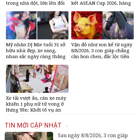
trong nhà dột, lớn lên đổi
kết ASEAN Cup 2026, hàng
đời nhờ bikini, ở biệt thư
nghìn người chờ mua
50 tỷ đồng
Mỹ nhân DJ Mie tuổi 31 sở
Vận đỏ như son kể từ ngày
hữu nhà đẹp, xe sang,
8/8/2026, 3 con giáp chẳng
nhan sắc ngày càng thăng
cần bon chen, đắc lộc tiền
hạng
vào như nước, sự nghiệp
hanh thông một bước lên
hương đổi đời
Xe tải vượt ẩu, cán xe máy
khiến 1 phụ nữ tử vong ở
Hưng Yên: Khởi tố vụ án
TIN MỚI CẬP NHẬT
Sau ngày 8/8/2026, 3 con giáp