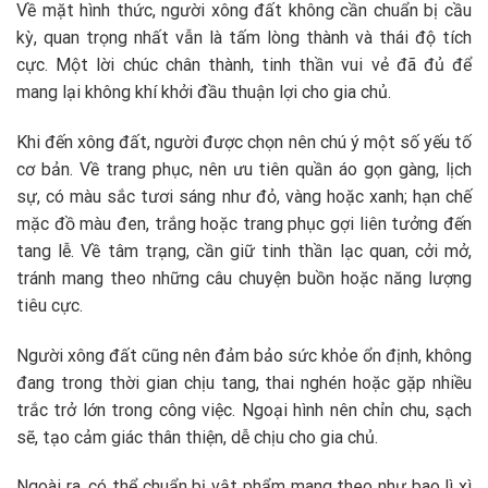
Về mặt hình thức, người xông đất không cần chuẩn bị cầu
kỳ, quan trọng nhất vẫn là tấm lòng thành và thái độ tích
cực. Một lời chúc chân thành, tinh thần vui vẻ đã đủ để
mang lại không khí khởi đầu thuận lợi cho gia chủ.
Khi đến xông đất, người được chọn nên chú ý một số yếu tố
cơ bản. Về trang phục, nên ưu tiên quần áo gọn gàng, lịch
sự, có màu sắc tươi sáng như đỏ, vàng hoặc xanh; hạn chế
mặc đồ màu đen, trắng hoặc trang phục gợi liên tưởng đến
tang lễ. Về tâm trạng, cần giữ tinh thần lạc quan, cởi mở,
tránh mang theo những câu chuyện buồn hoặc năng lượng
tiêu cực.
Người xông đất cũng nên đảm bảo sức khỏe ổn định, không
đang trong thời gian chịu tang, thai nghén hoặc gặp nhiều
trắc trở lớn trong công việc. Ngoại hình nên chỉn chu, sạch
sẽ, tạo cảm giác thân thiện, dễ chịu cho gia chủ.
Ngoài ra, có thể chuẩn bị vật phẩm mang theo như bao lì xì