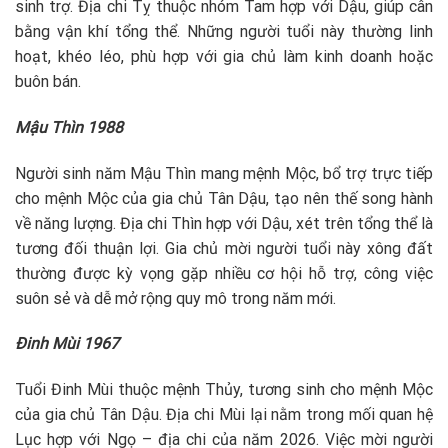
sinh trợ. Địa chi Tỵ thuộc nhóm Tam hợp với Dậu, giúp cân
bằng vận khí tổng thể. Những người tuổi này thường linh
hoạt, khéo léo, phù hợp với gia chủ làm kinh doanh hoặc
buôn bán.
Mậu Thìn 1988
Người sinh năm Mậu Thìn mang mệnh Mộc, bổ trợ trực tiếp
cho mệnh Mộc của gia chủ Tân Dậu, tạo nên thế song hành
về năng lượng. Địa chi Thìn hợp với Dậu, xét trên tổng thể là
tương đối thuận lợi. Gia chủ mời người tuổi này xông đất
thường được kỳ vọng gặp nhiều cơ hội hỗ trợ, công việc
suôn sẻ và dễ mở rộng quy mô trong năm mới.
Đinh Mùi 1967
Tuổi Đinh Mùi thuộc mệnh Thủy, tương sinh cho mệnh Mộc
của gia chủ Tân Dậu. Địa chi Mùi lại nằm trong mối quan hệ
Lục hợp với Ngọ – địa chi của năm 2026. Việc mời người