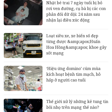
Nhặt bé trai 7 ngày tuổi bị bỏ
rơi ven đường, cụ bà bị các con
phản đối dữ dội: 24 năm sau
nhận lại điều xúc động
Loạt siêu xe, xe biển số đẹp
từng được &amp;apos;Huấn
Hoa Hồng&amp;apos; khoe gây
sốt mạng
‘Hiệu ứng domino’ cúm mùa
kích hoạt bệnh tim mạch, hô
hấp ở người cao tuổi
Thế giới xử lý những kẻ tung tin
bôi nhọ trên mạng thế nào?