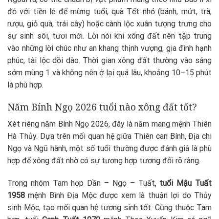
đỏ với tiền lẻ để mừng tuổi, quà Tết nhỏ (bánh, mứt, trà,
rượu, giỏ quà, trái cây) hoặc cành lộc xuân tượng trưng cho
sự sinh sôi, tươi mới. Lời nói khi xông đất nên tập trung
vào những lời chúc như an khang thịnh vượng, gia đình hạnh
phúc, tài lộc dồi dào. Thời gian xông đất thường vào sáng
sớm mùng 1 và không nên ở lại quá lâu, khoảng 10–15 phút
là phù hợp.
Năm Bính Ngọ 2026 tuổi nào xông đất tốt?
Xét riêng năm Bính Ngọ 2026, đây là năm mang mệnh Thiên
Hà Thủy. Dựa trên mối quan hệ giữa Thiên can Bính, Địa chi
Ngọ và Ngũ hành, một số tuổi thường được đánh giá là phù
hợp để xông đất nhờ có sự tương hợp tương đối rõ ràng.
Trong nhóm Tam hợp Dần – Ngọ – Tuất,
tuổi Mậu Tuất
1958
mệnh Bình Địa Mộc được xem là thuận lợi do Thủy
sinh Mộc, tạo mối quan hệ tương sinh tốt. Cũng thuộc Tam