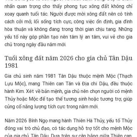
nhấn quan trọng cho thấy phong tục xông đất không chỉ
xoay quanh tuổi tác. Người được mời xông đất nên có tính
cách cởi mở, lối sống tích cực, công việc ổn định, gia đình
hòa thuận và không đang trong thời gian chịu tang. Những
yếu tố này góp phần tạo nên tâm lý an tâm, vui vẻ cho gia
chủ trong ngày đầu năm mới.
Tuổi xông đất năm 2026 cho gia chủ Tân Dậu
1981
Gia chủ sinh năm 1981 Tân Dậu thuộc mệnh Mộc (Thạch
Lựu Mộc), mang Thiên can Tân và Địa chi Dậu, đều thuộc
hành Kim. Xét về bản mệnh, gia chủ nên chọn người có mệnh
Thủy hoặc Mộc để tạo thế tương sinh hoặc tương trợ, giúp
củng cố năng lượng tích cực trong năm mới.
Năm 2026 Bính Ngọ mang hành Thiên Hà Thủy, yếu tố Thủy
đóng vai trò chủ đạo, có tác dụng hỗ trợ tốt cho mệnh Mộc
của gia chủ Tân Dậu. Dựa trên sự cân bằng giữa Thiên can,