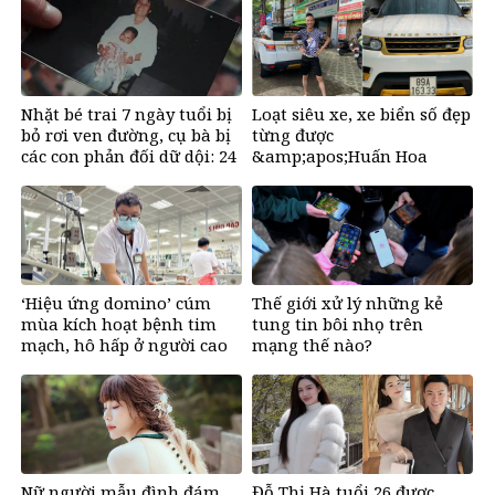
Nhặt bé trai 7 ngày tuổi bị
Loạt siêu xe, xe biển số đẹp
bỏ rơi ven đường, cụ bà bị
từng được
các con phản đối dữ dội: 24
&amp;apos;Huấn Hoa
năm sau nhận lại điều xúc
Hồng&amp;apos; khoe gây
động
sốt mạng
‘Hiệu ứng domino’ cúm
Thế giới xử lý những kẻ
mùa kích hoạt bệnh tim
tung tin bôi nhọ trên
mạch, hô hấp ở người cao
mạng thế nào?
tuổi
Nữ người mẫu đình đám
Đỗ Thị Hà tuổi 26 được