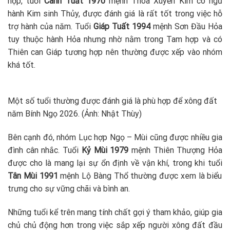
hợp, tuổi
Canh Tuất 1970
mệnh Thoa Xuyến Kim có ngũ
hành Kim sinh Thủy, được đánh giá là rất tốt trong việc hỗ
trợ hành của năm. Tuổi
Giáp Tuất 1994
mệnh Sơn Đầu Hỏa
tuy thuộc hành Hỏa nhưng nhờ nằm trong Tam hợp và có
Thiên can Giáp tương hợp nên thường được xếp vào nhóm
khá tốt.
Một số tuổi thường được đánh giá là phù hợp để xông đất
năm Bính Ngọ 2026. (Ảnh: Nhật Thùy)
Bên cạnh đó, nhóm Lục hợp Ngọ – Mùi cũng được nhiều gia
đình cân nhắc. Tuổi
Kỷ Mùi 1979
mệnh Thiên Thượng Hỏa
được cho là mang lại sự ổn định về vận khí, trong khi tuổi
Tân Mùi 1991
mệnh Lộ Bàng Thổ thường được xem là biểu
trưng cho sự vững chãi và bình an.
Những tuổi kể trên mang tính chất gợi ý tham khảo, giúp gia
chủ chủ động hơn trong việc sắp xếp người xông đất đầu