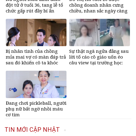
đột tử ở tuổi 36, tang lễ tổ
chồng doanh nhân cưng
chức gấp rút đầy bí ẩn
chiều, nhan sắc ngày càng
rạng rỡ
Bị nhân tình của chồng
Sự thật ngã ngửa đằng sau
mỉa mai vợ có màn đáp trả
lời tố cáo cô giáo uốn éo
sau đó khiến cô ta khóc
câu view tại trường học:
nghẹn
Lời trần tình khiến cộng
đồng mạng xót xa
Đang chơi pickleball, người
phụ nữ bất ngờ nhồi máu
cơ tim
TIN MỚI CẬP NHẬT