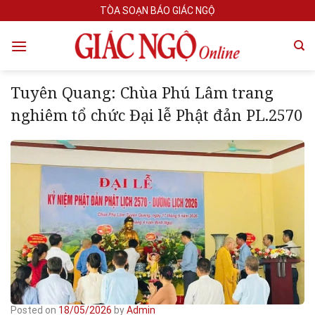
Skip
TÒA SOẠN BÁO GIÁC NGỘ
to
content
Tuyên Quang: Chùa Phú Lâm trang
nghiêm tổ chức Đại lễ Phật đản PL.2570
Posted on
18/05/2026
by
Admin