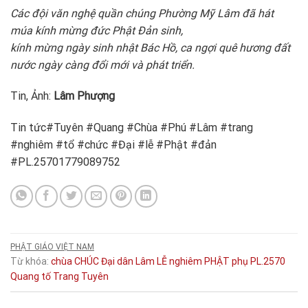
Các đội văn nghệ quần chúng Phường Mỹ Lâm đã hát
múa kính mừng đức Phật Đản sinh,
kính mừng ngày sinh nhật Bác Hồ, ca ngợi quê hương đất
nước ngày càng đổi mới và phát triển.
Tin, Ảnh:
Lâm Phượng
Tin tức#Tuyên #Quang #Chùa #Phú #Lâm #trang
#nghiêm #tổ #chức #Đại #lễ #Phật #đản
#PL.25701779089752
PHẬT GIÁO VIỆT NAM
Từ khóa:
chùa
CHÚC
Đại
dân
Lâm
LỄ
nghiêm
PHẬT
phụ
PL.2570
Quang
tố
Trang
Tuyên