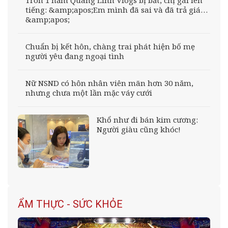
Tròn 1 năm Quang Linh Vlogs bị bắt, chị gái lên
tiếng: &amp;apos;Em mình đã sai và đã trả giá…
&amp;apos;
Chuẩn bị kết hôn, chàng trai phát hiện bố mẹ
người yêu đang ngoại tình
Nữ NSND có hôn nhân viên mãn hơn 30 năm,
nhưng chưa một lần mặc váy cưới
Khổ như đi bán kim cương:
Người giàu cũng khóc!
ẨM THỰC - SỨC KHỎE