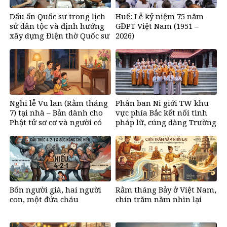
Dấu ấn Quốc sư trong lịch
Huế: Lễ kỷ niệm 75 năm
sử dân tộc và định hướng
GĐPT Việt Nam (1951 –
xây dựng Điện thờ Quốc sư
2026)
tại Hà Nội
Nghi lễ Vu lan (Rằm tháng
Phân ban Ni giới TW khu
7) tại nhà – Bản dành cho
vực phía Bắc kết nối tình
Phật tử sơ cơ và người có
pháp lữ, cúng dàng Trường
cảm tình với đạo Phật
hạ, hộ trì Tam Bảo trong
mùa an cư
Bốn người già, hai người
Rằm tháng Bảy ở Việt Nam,
con, một đứa cháu
chín trăm năm nhìn lại