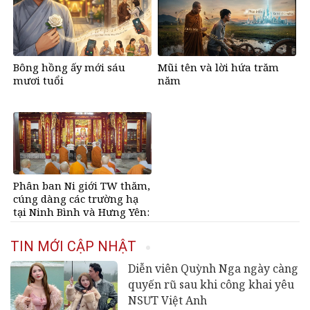
Bông hồng ấy mới sáu
Mũi tên và lời hứa trăm
mươi tuổi
năm
Phân ban Ni giới TW thăm,
cúng dàng các trường hạ
tại Ninh Bình và Hưng Yên:
Lan tỏa tinh thần hộ trì
Tam bảo
TIN MỚI CẬP NHẬT
Diễn viên Quỳnh Nga ngày càng
quyến rũ sau khi công khai yêu
NSƯT Việt Anh