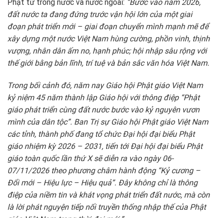
Phật tử trong nước và nước ngoài:
“Bước vào năm 2026,
đất nước ta đang đứng trước vận hội lớn của một giai
đoạn phát triển mới – giai đoạn chuyển mình mạnh mẽ để
xây dựng một nước Việt Nam hùng cường, phồn vinh, thịnh
vượng, nhân dân ấm no, hạnh phúc; hội nhập sâu rộng với
thế giới bằng bản lĩnh, trí tuệ và bản sắc văn hóa Việt Nam.
Trong bối cảnh đó, năm nay Giáo hội Phật giáo Việt Nam
kỷ niệm 45 năm thành lập Giáo hội với thông điệp “Phật
giáo phát triển cùng đất nước bước vào kỷ nguyên vươn
mình của dân tộc”. Ban Trị sự Giáo hội Phật giáo Việt Nam
các tỉnh, thành phố đang tổ chức Đại hội đại biểu Phật
giáo nhiệm kỳ 2026 – 2031, tiến tới Đại hội đại biểu Phật
giáo toàn quốc lần thứ X sẽ diễn ra vào ngày 06-
07/11/2026 theo phương châm hành động “Kỷ cương –
Đổi mới – Hiệu lực – Hiệu quả”. Đây không chỉ là thông
điệp của niềm tin và khát vọng phát triển đất nước, mà còn
là lời phát nguyện tiếp nối truyền thống nhập thế của Phật