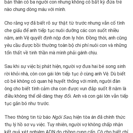
bản thân có ba người con nhưng không có bất kỳ đứa trẻ
nào chung dòng máu với mình.
Cho rằng vợ đã biết rõ sự thật từ trước nhưng vẫn cố tình
che giấu để anh tiếp tục nuôi dưỡng các con suốt nhiều
năm, anh Vệ quyết định nộp đơn ly hôn. Đồng thời, anh cũng
yêu cầu được bồi thường toàn bộ chi phí nuôi con và những
tổn thất về tinh thần mà mình phải gánh chịu.
Sau khi sự việc bị phát hiện, người vợ đưa hai bé song sinh
rời khỏi nhà, còn con gái lớn tiếp tục ở cùng anh Vệ. Dù biết
cô bé không có quan hệ huyết thống với mình, người đàn
ông cho biết tình cảm cha con được vun đắp suốt 8 năm là
điều không thể dễ dàng thay đổi. Anh và con gái lớn vẫn tiếp
tục gắn bó như trước.
Theo thông tin từ báo
Ngôi Sao
, hiện tòa án đã chính thức
thụ lý hồ sơ vụ việc. Tuy nhiên, người vợ không chấp nhận
kết quả xét nghiệm ADN do chồng cung cấp. Cô cho biết chỉ