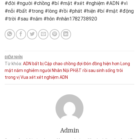
#đời #người #chồng #bí #mật #xét #nghiệm #ADN #vì
#nỗi #bất #trong #lòng #rồi #phát #hiện #bí #mật #động
#trời #sau #năm #hôn #nhân1782738920
ĐIỂM NHÌN
Từ khóa:
ADN
bất
bị
Cập
chao
chồng
đợi
Đón
đồng
hiện
hơn
Long
mặt
năm
nghiêm
người
Nhân
Nội
PHẬT
rồi
sau
sinh
sống
trôi
trong
vị
Vua
xét
xét nghiệm ADN
Admin