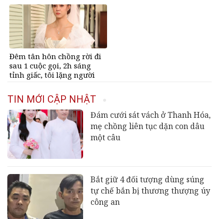
động cảm ơn vợ là MC nổi
tiếng
Đêm tân hôn chồng rời đi
sau 1 cuộc gọi, 2h sáng
tỉnh giấc, tôi lặng người
trước lời thú nhận của anh
TIN MỚI CẬP NHẬT
Đám cưới sát vách ở Thanh Hóa,
mẹ chồng liên tục dặn con dâu
một câu
Bắt giữ 4 đối tượng dùng súng
tự chế bắn bị thương thượng úy
công an