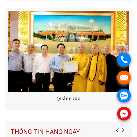
.
.
.
Quảng cáo
.
THÔNG TIN HẰNG NGÀY