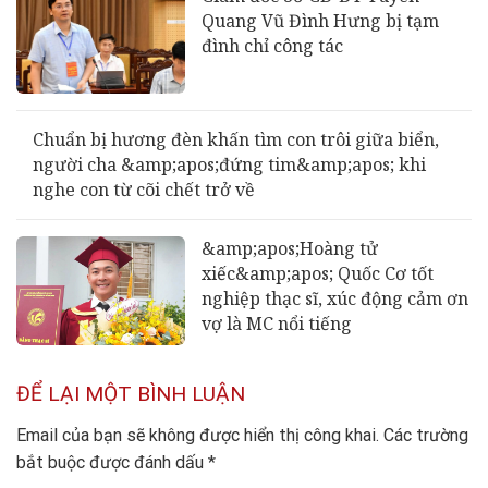
Quang Vũ Đình Hưng bị tạm
đình chỉ công tác
Chuẩn bị hương đèn khấn tìm con trôi giữa biển,
người cha &amp;apos;đứng tim&amp;apos; khi
nghe con từ cõi chết trở về
&amp;apos;Hoàng tử
xiếc&amp;apos; Quốc Cơ tốt
nghiệp thạc sĩ, xúc động cảm ơn
vợ là MC nổi tiếng
ĐỂ LẠI MỘT BÌNH LUẬN
Email của bạn sẽ không được hiển thị công khai.
Các trường
bắt buộc được đánh dấu
*