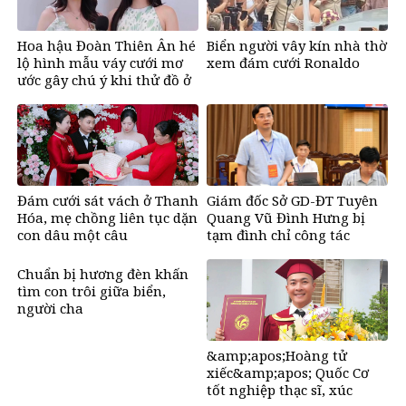
Hoa hậu Đoàn Thiên Ân hé
Biển người vây kín nhà thờ
lộ hình mẫu váy cưới mơ
xem đám cưới Ronaldo
ước gây chú ý khi thử đồ ở
tuổi 26
Đám cưới sát vách ở Thanh
Giám đốc Sở GD-ĐT Tuyên
Hóa, mẹ chồng liên tục dặn
Quang Vũ Đình Hưng bị
con dâu một câu
tạm đình chỉ công tác
Chuẩn bị hương đèn khấn
tìm con trôi giữa biển,
người cha
&amp;apos;đứng
tim&amp;apos; khi nghe
&amp;apos;Hoàng tử
con từ cõi chết trở về
xiếc&amp;apos; Quốc Cơ
tốt nghiệp thạc sĩ, xúc