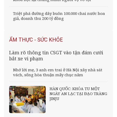
Triệt phá đường dây buôn 100.000 chai nước hoa
giả, doanh thu 200 tỷ đồng
ẨM THỰC - SỨC KHỎE
Làm rõ thông tin CSGT vào tận đám cưới
bắt xe vi phạm
Nhớ lời mẹ, 3 anh em trai ở Hà Nội xây nhà sát
vách, sống hòa thuận mấy chục năm
HÀN QUỐC: KHÓA TU MỘT
NGÀY AN LẠC TẠI ĐẠO TRÀNG
JINJU