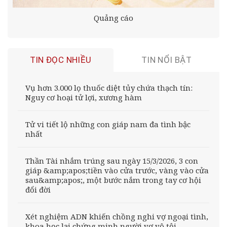
Quảng cáo
TIN ĐỌC NHIỀU
TIN NỔI BẬT
Vụ hơn 3.000 lọ thuốc diệt tủy chứa thạch tín:
Nguy cơ hoại tử lợi, xương hàm
Tử vi tiết lộ những con giáp nam đa tình bậc
nhất
Thần Tài nhắm trúng sau ngày 15/3/2026, 3 con
giáp &amp;apos;tiền vào cửa trước, vàng vào cửa
sau&amp;apos;, một bước nắm trong tay cơ hội
đổi đời
Xét nghiệm ADN khiến chồng nghi vợ ngoại tình,
khoa học lại chứng minh người vợ vô tội