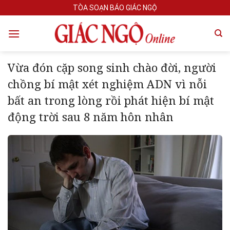
Skip
TÒA SOẠN BÁO GIÁC NGỘ
to
content
Vừa đón cặp song sinh chào đời, người
chồng bí mật xét nghiệm ADN vì nỗi
bất an trong lòng rồi phát hiện bí mật
động trời sau 8 năm hôn nhân