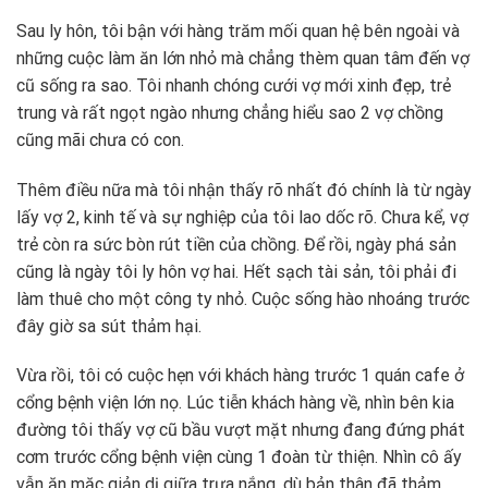
Sau ly hôn, tôi bận với hàng trăm mối quan hệ bên ngoài và
những cuộc làm ăn lớn nhỏ mà chẳng thèm quan tâm đến vợ
cũ sống ra sao. Tôi nhanh chóng cưới vợ mới xinh đẹp, trẻ
trung và rất ngọt ngào nhưng chẳng hiểu sao 2 vợ chồng
cũng mãi chưa có con.
Thêm điều nữa mà tôi nhận thấy rõ nhất đó chính là từ ngày
lấy vợ 2, kinh tế và sự nghiệp của tôi lao dốc rõ. Chưa kể, vợ
trẻ còn ra sức bòn rút tiền của chồng. Để rồi, ngày phá sản
cũng là ngày tôi ly hôn vợ hai. Hết sạch tài sản, tôi phải đi
làm thuê cho một công ty nhỏ. Cuộc sống hào nhoáng trước
đây giờ sa sút thảm hại.
Vừa rồi, tôi có cuộc hẹn với khách hàng trước 1 quán cafe ở
cổng bệnh viện lớn nọ. Lúc tiễn khách hàng về, nhìn bên kia
đường tôi thấy vợ cũ bầu vượt mặt nhưng đang đứng phát
cơm trước cổng bệnh viện cùng 1 đoàn từ thiện. Nhìn cô ấy
vẫn ăn mặc giản dị giữa trưa nắng, dù bản thân đã thảm