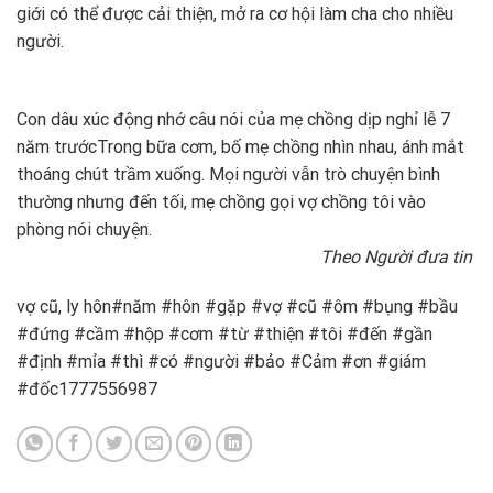
giới có thể được cải thiện, mở ra cơ hội làm cha cho nhiều
người.
Con dâu xúc động nhớ câu nói của mẹ chồng dịp nghỉ lễ 7
năm trước
Trong bữa cơm, bố mẹ chồng nhìn nhau, ánh mắt
thoáng chút trầm xuống. Mọi người vẫn trò chuyện bình
thường nhưng đến tối, mẹ chồng gọi vợ chồng tôi vào
phòng nói chuyện.
Theo Người đưa tin
vợ cũ, ly hôn#năm #hôn #gặp #vợ #cũ #ôm #bụng #bầu
#đứng #cầm #hộp #cơm #từ #thiện #tôi #đến #gần
#định #mỉa #thì #có #người #bảo #Cảm #ơn #giám
#đốc1777556987