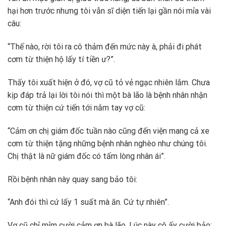
hại hơn trước nhưng tôi vẫn sĩ diện tiến lại gần nói mỉa vài
câu:
“Thế nào, rời tôi ra cô thảm đến mức này à, phải đi phát
cơm từ thiện hộ lấy tí tiền ư?”.
Thấy tôi xuất hiện ở đó, vợ cũ tỏ vẻ ngạc nhiên lắm. Chưa
kịp đáp trả lại lời tôi nói thì một bà lão là bệnh nhân nhận
cơm từ thiện cứ tiến tới nắm tay vợ cũ:
“Cảm ơn chị giám đốc tuần nào cũng đến viện mang cả xe
cơm từ thiện tặng những bệnh nhân nghèo như chúng tôi.
Chị thật là nữ giám đốc có tấm lòng nhân ái”.
Rồi bệnh nhân này quay sang bảo tôi:
“Anh đói thì cứ lấy 1 suất mà ăn. Cứ tự nhiên”.
Vợ cũ chỉ mỉm cười cảm ơn bà lão. Lúc này cô ấy cười bảo: