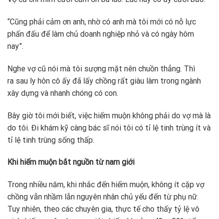
“Cũng phải cảm ơn anh, nhờ có anh mà tôi mới có nỗ lực
phấn đấu để làm chủ doanh nghiệp nhỏ và có ngày hôm
nay”.
Nghe vợ cũ nói mà tôi sượng mặt nên chuồn thẳng. Thì
ra sau ly hôn cô ấy đã lấy chồng rất giàu làm trong ngành
xây dựng và nhanh chóng có con.
Bây giờ tôi mới biết, việc hiếm muộn không phải do vợ mà là
do tôi. Đi khám kỹ càng bác sĩ nói tôi có tỉ lệ tinh trùng ít và
tỉ lệ tinh trùng sống thấp.
Khi hiếm muộn bắt nguồn từ nam giới
Trong nhiều năm, khi nhắc đến hiếm muộn, không ít cặp vợ
chồng vẫn nhầm lẫn nguyên nhân chủ yếu đến từ phụ nữ.
Tuy nhiên, theo các chuyên gia, thực tế cho thấy tỷ lệ vô