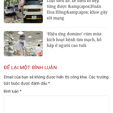
Loạt siêu xe, xe biển số đẹp
từng được &amp;apos;Huấn
Hoa Hồng&amp;apos; khoe gây
sốt mạng
‘Hiệu ứng domino’ cúm mùa
kích hoạt bệnh tim mạch, hô
hấp ở người cao tuổi
ĐỂ LẠI MỘT BÌNH LUẬN
Email của bạn sẽ không được hiển thị công khai.
Các trường
bắt buộc được đánh dấu
*
Bình luận
*