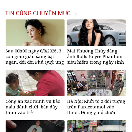
TIN CÙNG CHUYÊN MỤC
Sau 00h00 ngày 8/8/2026, 3
Mai Phương Thúy đăng
con giáp giàu sang bạt
ảnh Rolls-Royce Phantom
ngàn, đổi đời Phú Quý, ung
siêu hiếm trong ngày sinh
dung có của đầy nhà, ngày
nhật, chỉ có 10 chiếc trên
càng hưng thịnh sung túc
thế giới, giá gần 68 tỷ đồng
Công an xác minh vụ bảo
Hà Nội: Khởi tố 2 đối tượng
mẫu đánh chửi, bắn dây
trộn Paracetamol vào
thun vào trẻ
thuốc Đông y, nổ chữa
bách bệnh