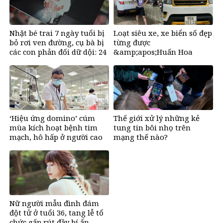
Nhặt bé trai 7 ngày tuổi bị
Loạt siêu xe, xe biển số đẹp
bỏ rơi ven đường, cụ bà bị
từng được
các con phản đối dữ dội: 24
&amp;apos;Huấn Hoa
năm sau nhận lại điều xúc
Hồng&amp;apos; khoe gây
động
sốt mạng
‘Hiệu ứng domino’ cúm
Thế giới xử lý những kẻ
mùa kích hoạt bệnh tim
tung tin bôi nhọ trên
mạch, hô hấp ở người cao
mạng thế nào?
tuổi
Nữ người mẫu đình đám
đột tử ở tuổi 36, tang lễ tổ
chức gấp rút đầy bí ẩn