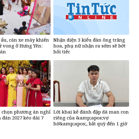
t ẩu, cán xe máy khiến
Nhận diện 3 kiểu đàn ông trăng
ử vong ở Hưng Yên:
hoa, phụ nữ nhận ra sớm sẽ bớt
 án
hối tiếc
 chọn phương án nghỉ
Lời khai kẻ đánh đập dã man con
 đán 2027 kéo dài 7
riêng của &amp;apos;vợ
hờ&amp;apos;, bắt quỳ đến 1 giờ
sáng