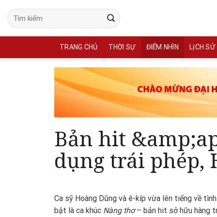
Skip
to
content
TRANG CHỦ
THỜI SỰ
ĐIỂM NHÌN
LỊCH SỬ
Bản hit &amp;ap
dụng trái phép,
Ca sỹ Hoàng Dũng và ê-kíp vừa lên tiếng về tình
bật là ca khúc
Nàng thơ
– bản hit sở hữu hàng t