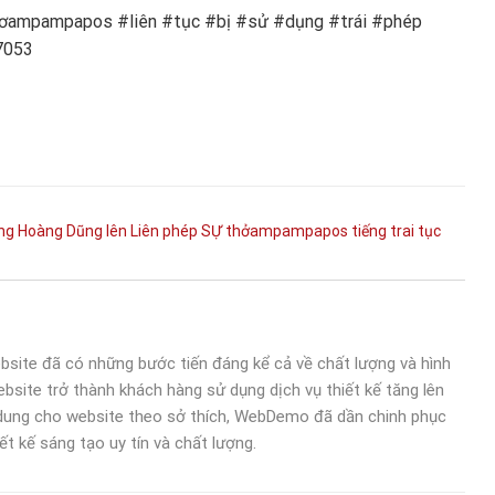
ampampapos #liên #tục #bị #sử #dụng #trái #phép
7053
ng
Hoàng Dũng
lên
Liên
phép
SỰ
thởampampapos
tiếng
trai
tục
bsite đã có những bước tiến đáng kể cả về chất lượng và hình
bsite trở thành khách hàng sử dụng dịch vụ thiết kế tăng lên
 dung cho website theo sở thích, WebDemo đã dần chinh phục
ết kế sáng tạo uy tín và chất lượng.