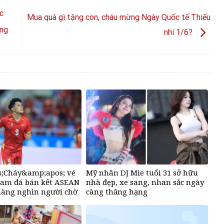
c
Mua quà gì tặng con, cháu mừng Ngày Quốc tế Thiếu
ũng
nhi 1/6?
;Cháy&amp;apos; vé
Mỹ nhân DJ Mie tuổi 31 sở hữu
Nam đá bán kết ASEAN
nhà đẹp, xe sang, nhan sắc ngày
hàng nghìn người chờ
càng thăng hạng