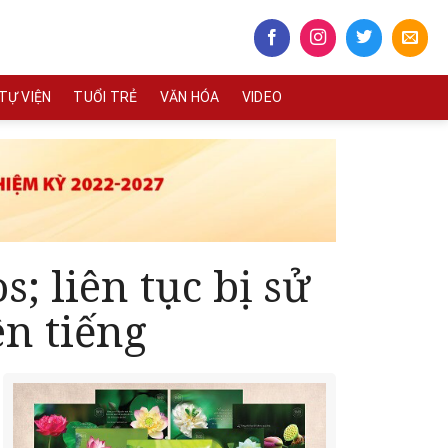
TỰ VIỆN
TUỔI TRẺ
VĂN HÓA
VIDEO
 liên tục bị sử
n tiếng