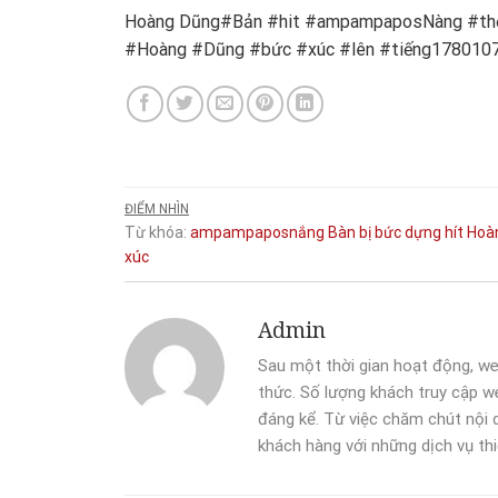
Hoàng Dũng#Bản #hit #ampampaposNàng #thơ
#Hoàng #Dũng #bức #xúc #lên #tiếng178010
ĐIỂM NHÌN
Từ khóa:
ampampaposnắng
Bàn
bị
bức
dựng
hít
Hoà
xúc
Admin
Sau một thời gian hoạt động, we
thức. Số lượng khách truy cập we
đáng kể. Từ việc chăm chút nội
khách hàng với những dịch vụ thi