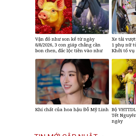
Vận đỏ như son kể từ ngày
Xe tải vượ
8/8/2026, 3 con giáp chẳng cần
1 phụ nữ t
bon chen, đắc lộc tiền vào như
Khởi tố vụ
nước, sự nghiệp hanh thông một
bước lên hương đổi đời
Khí chất của hoa hậu Đỗ Mỹ Linh
Bộ VHTTDL
Tết Nguyên
ngày