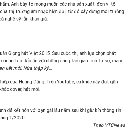
 phẩm. Anh bày tỏ mong muốn các nhà sản xuất, đơn vị tổ
 của thị trường âm nhạc hiện đại, từ đó xây dựng môi trường
ả nghệ sỹ lẫn khán giả.
ân Giọng hát Việt 2015. Sau cuộc thi, anh lựa chọn phát
h chóng tạo dấu ấn với những sáng tác giàu tính tự sự, mang
ạn kết mới, Nửa thập kỷ…
ghiệp của Hoàng Dũng. Trên Youtube, ca khúc này đạt gần
khác cover, hát mới.
nh đã kết hôn với bạn gái lâu năm sau khi giữ kín thông tin
tháng 1/2020.
Theo VTCNews