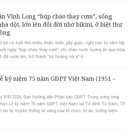
n Vĩnh Long “húp cháo thay cơm”, sống
hà dột, lớn lên đổi đời nhờ bikini, ở biệt thư
đồng
 bé có tuổi thơ nhiều thiếu thốn, gầy guộc, nghỉ học từ năm lớp
huỗi ngày “húp cháo thay cơm”, chỉ chan nước tương ăn qua bữa,
 đã vươn lên, trở thành “nữ hoàng nội y” ở...
ễ kỷ niệm 75 năm GĐPT Việt Nam (1951 –
y 8/8/2026, Ban Hướng dẫn Phân ban GĐPT Trung ương long
chức Lễ kỷ niệm 75 năm GĐPT Việt Nam tại Tổ đình Từ Đàm, TP.
 ôn lại truyền thống vẻ vang của tổ chức, tri ân, tưởng niệm...