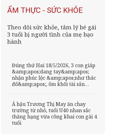
ẨM THỰC - SỨC KHỎE
Theo dõi sức khỏe, tâm lý bé gái
3 tuổi bị người tình của mẹ bạo
hành
Đúng thứ Hai 18/5/2026, 3 con giáp
&amp;apos;dang tay&amp;apos;
nhận phúc lộc &amp;apos;như thác
đổ&amp;apos;, ôm khối tài sản
khủng
Á hậu Trương Thị May ăn chay
trường từ nhỏ, tuổi U40 nhan sắc
thăng hạng vừa công khai con gái 4
tuổi