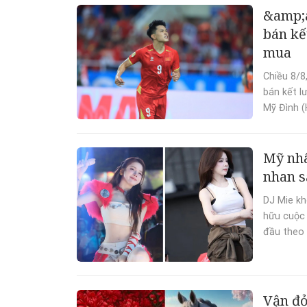
&amp;
bán kế
mua
Chiều 8/8
bán kết l
Mỹ Đình (H
Mỹ nhâ
nhan s
DJ Mie kh
hữu cuộc 
đầu theo 
Vận đỏ