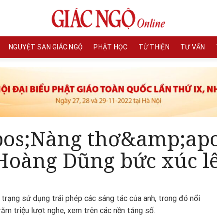
NGUYỆT SAN GIÁC NGỘ
PHẬT HỌC
TỪ THIỆN
TƯ VẤN
os;Nàng thơ&amp;apos;
 Hoàng Dũng bức xúc lê
 trạng sử dụng trái phép các sáng tác của anh, trong đó nổi
răm triệu lượt nghe, xem trên các nền tảng số.