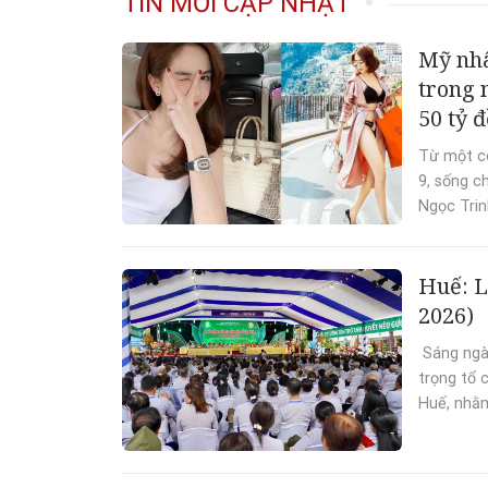
TIN MỚI CẬP NHẬT
Mỹ nhâ
trong n
50 tỷ 
Từ một cô
9, sống c
Ngọc Trinh
Huế: L
2026)
Sáng ngà
trọng tổ 
Huế, nhằm