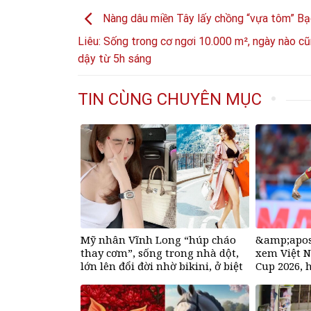
Nàng dâu miền Tây lấy chồng “vựa tôm” Bạ
Liêu: Sống trong cơ ngơi 10.000 m², ngày nào c
dậy từ 5h sáng
TIN CÙNG CHUYÊN MỤC
Mỹ nhân Vĩnh Long “húp cháo
&amp;apos
thay cơm”, sống trong nhà dột,
xem Việt 
lớn lên đổi đời nhờ bikini, ở biệt
Cup 2026, 
thư 50 tỷ đồng
mua