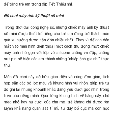
để tặng trẻ em trong dịp Tết Thiếu nhi.
Đồ chơi máy ảnh kỹ thuật số mini
Trong thời đại công nghệ số, những chiếc máy ảnh kỹ thuật
số mini được thiết kế riêng cho trẻ em đang trở thành món
quà xu hướng được săn đón nhiều nhất. Thay vì để con dán
mắt vào màn hình điện thoại một cách thụ động, một chiếc
máy ảnh nhỏ gọn với lớp vỏ silicone chống va đập, chống
sụt pin sẽ biến các em thành những “nhiếp ảnh gia nhí” thực
thụ.
Món đồ chơi này sở hữu giao diện vô cùng đơn giản, tích
hợp sẵn các bộ lọc màu và khung hình vui nhộn, giúp trẻ tự
do ghi lại những khoảnh khắc đáng yêu dưới góc nhìn trong
trẻo của riêng mình. Qua từng khung hình về hàng cây, chú
mèo nhỏ hay nụ cười của cha mẹ, trẻ không chỉ được rèn
luyện khả năng quan sát tỉ mỉ, tư duy bố cục mà còn học