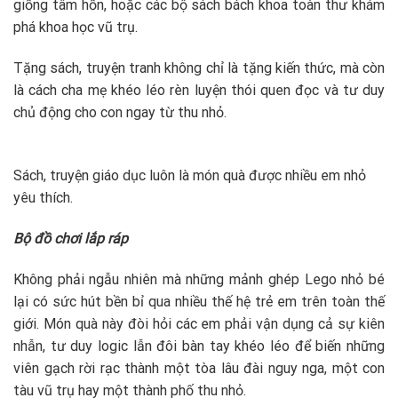
giống tâm hồn, hoặc các bộ sách bách khoa toàn thư khám
phá khoa học vũ trụ.
Tặng sách, truyện tranh không chỉ là tặng kiến thức, mà còn
là cách cha mẹ khéo léo rèn luyện thói quen đọc và tư duy
chủ động cho con ngay từ thu nhỏ.
Sách, truyện giáo dục luôn là món quà được nhiều em nhỏ
yêu thích.
Bộ đồ chơi lắp ráp
Không phải ngẫu nhiên mà những mảnh ghép Lego nhỏ bé
lại có sức hút bền bỉ qua nhiều thế hệ trẻ em trên toàn thế
giới. Món quà này đòi hỏi các em phải vận dụng cả sự kiên
nhẫn, tư duy logic lẫn đôi bàn tay khéo léo để biến những
viên gạch rời rạc thành một tòa lâu đài nguy nga, một con
tàu vũ trụ hay một thành phố thu nhỏ.