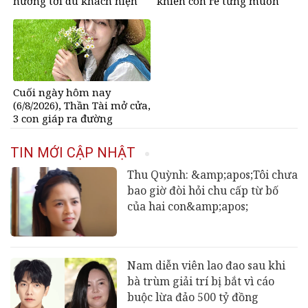
hướng tới du khách hiện
khiến con rể từng muốn
đại
đuổi khéo đến cung phụng
bố vợ vô điều kiện
Cuối ngày hôm nay
(6/8/2026), Thần Tài mở cửa,
3 con giáp ra đường
&amp;apos;đụng trúng hố
vàng&amp;apos;, mỏi tay
TIN MỚI CẬP NHẬT
đếm tiền, giàu nứt đố đổ
vách
Thu Quỳnh: &amp;apos;Tôi chưa
bao giờ đòi hỏi chu cấp từ bố
của hai con&amp;apos;
Nam diễn viên lao đao sau khi
bà trùm giải trí bị bắt vì cáo
buộc lừa đảo 500 tỷ đồng