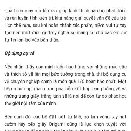
Quá trình mày mò lắp ráp giúp kích thích não bộ phát triển
và rèn luyện tính kiên trì, khả năng giải quyết vấn đề của trẻ.
Hơn thế nữa, sau khi hoàn thành tác phẩm, niềm vui tự tay
tạo nên một điều gì đó ý nghĩa sẽ mang lại cho các em sự
tự tin lớn lao vào bản thân.
Bộ dụng cụ vẽ
Nếu nhận thấy con mình luôn hào hứng với những màu sắc
và thích tô vẽ lên mọi bức tường trong nhà, thì bộ dụng cụ
vẽ chuyên nghiệp chính là món quà 1/6 hoàn hảo nhất. Một
hộp màu sáp, màu nước pha sẵn kết hợp cùng bảng vẽ và
những trang giấy trắng tinh sẽ là nơi để con tự do phác họa
thế giới nội tâm của mình.
Bên cạnh đó, các bộ đất sét tự khô, bộ làm vòng tay hạt
cườm hay xếp giấy Origami cũng là lựa chọn tuyệt vời.