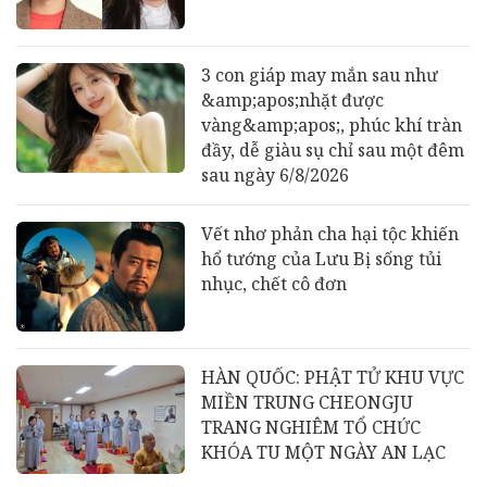
3 con giáp may mắn sau như
&amp;apos;nhặt được
vàng&amp;apos;, phúc khí tràn
đầy, dễ giàu sụ chỉ sau một đêm
sau ngày 6/8/2026
Vết nhơ phản cha hại tộc khiến
hổ tướng của Lưu Bị sống tủi
nhục, chết cô đơn
HÀN QUỐC: PHẬT TỬ KHU VỰC
MIỀN TRUNG CHEONGJU
TRANG NGHIÊM TỔ CHỨC
KHÓA TU MỘT NGÀY AN LẠC