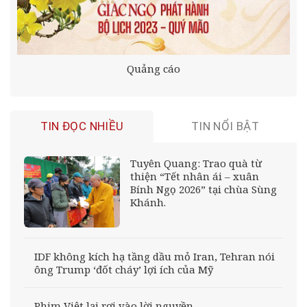
Quảng cáo
TIN ĐỌC NHIỀU
TIN NỔI BẬT
Tuyên Quang: Trao quà từ
thiện “Tết nhân ái – xuân
Bính Ngọ 2026” tại chùa Sùng
Khánh.
IDF không kích hạ tầng dầu mỏ Iran, Tehran nói
ông Trump ‘đốt cháy’ lợi ích của Mỹ
Phim Việt lại rơi vào lời nguyền