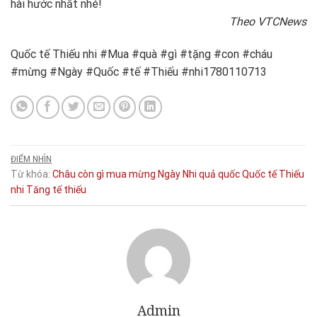
hài hước nhất nhé!
Theo VTCNews
Quốc tế Thiếu nhi #Mua #quà #gì #tặng #con #cháu
#mừng #Ngày #Quốc #tế #Thiếu #nhi1780110713
ĐIỂM NHÌN
Từ khóa:
Châu
còn
gì
mua
mừng
Ngày
Nhi
quả
quốc
Quốc tế Thiếu
nhi
Tăng
tế
thiếu
Admin