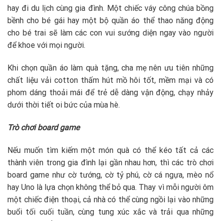
hay đi du lịch cùng gia đình. Một chiếc váy công chúa bồng
bềnh cho bé gái hay một bộ quần áo thể thao năng động
cho bé trai sẽ làm các con vui sướng diện ngay vào người
để khoe với mọi người.
Khi chọn quần áo làm quà tặng, cha mẹ nên ưu tiên những
chất liệu vải cotton thấm hút mồ hôi tốt, mềm mại và có
phom dáng thoải mái để trẻ dễ dàng vận động, chạy nhảy
dưới thời tiết oi bức của mùa hè.
Trò chơi board game
Nếu muốn tìm kiếm một món quà có thể kéo tất cả các
thành viên trong gia đình lại gần nhau hơn, thì các trò chơi
board game như cờ tướng, cờ tỷ phú, cờ cá ngựa, mèo nổ
hay Uno là lựa chọn không thể bỏ qua. Thay vì mỗi người ôm
một chiếc điện thoại, cả nhà có thể cùng ngồi lại vào những
buổi tối cuối tuần, cùng tung xúc xắc và trải qua những