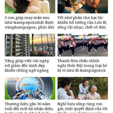
3 con giáp may mắn sau
Vết nhơ phản cha hại tộc
như &amp;apos;nhặt được
khiến hổ tướng của Lưu Bị
vàng&amp;apos;, phúc khí
sống tủi nhục, chết cô đơn
tràn đầy, dễ giàu sụ chỉ sau
một đêm sau ngày 6/8/2026
Vắng giúp việc vài ngày,
Thanh Hóa chấn chỉnh
nữ giám đốc xinh đẹp
nghi thức Đội trong trại hè
khiến chồng ngỡ ngàng
bị ví như đi &amp;apos;cà
thọt&amp;apos;
Thương hiệu gần 30 năm
Nghỉ hưu sống cùng con
tuổi đổi mới bộ nhận diện,
gái, một quyết định của tôi