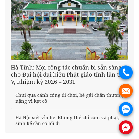
Hà Tĩnh: Mọi công tác chuẩn bị sẵn sàng
.
cho Đại hội đại biểu Phật giáo tỉnh lần thứ
V, nhiệm kỳ 2026 – 2031
.
Chui qua cánh cổng đi chơi, bé gái chấn thương
nặng vì kẹt cổ
.
Hà Nội siết vỉa hè: Không thể chỉ cấm và phạt,
sinh kế cần có lối đi
.