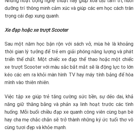
Những hoạt động nghệ thuật này giúp xoa dịu tâm trí, nuôi
dưỡng trí thông minh cảm xúc và giúp các em học cách trân
trọng cái đẹp xung quanh.
Xe đạp hoặc xe trượt Scooter
Sau một năm học bận rộn với sách vở, mùa hè là khoảng
thời gian lý tưởng để trẻ em giải phóng năng lượng và phát
triển thể chất. Một chiếc xe đạp thể thao hoặc một chiếc
xe trượt Scooter với màu sắc bắt mắt sẽ là động lực to lớn
kéo các em ra khỏi màn hình TV hay máy tính bảng để hòa
mình vào thiên nhiên.
Việc tập xe giúp trẻ tăng cường sức bền, sự dẻo dai, khả
năng giữ thăng bằng và phản xạ linh hoạt trước các tình
huống. Mỗi buổi chiều đạp xe quanh công viên cùng bạn bè
hay cha mẹ chắc chắn sẽ trở thành những ký ức tuổi thơ vô
cùng tươi đẹp và khỏe mạnh.