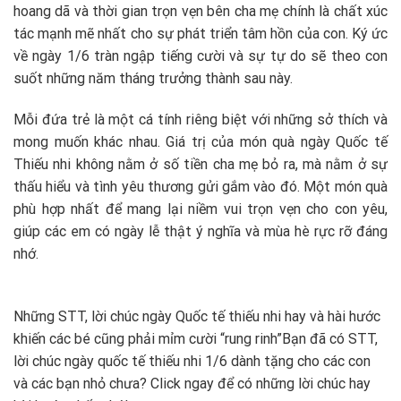
hoang dã và thời gian trọn vẹn bên cha mẹ chính là chất xúc
tác mạnh mẽ nhất cho sự phát triển tâm hồn của con. Ký ức
về ngày 1/6 tràn ngập tiếng cười và sự tự do sẽ theo con
suốt những năm tháng trưởng thành sau này.
Mỗi đứa trẻ là một cá tính riêng biệt với những sở thích và
mong muốn khác nhau. Giá trị của món quà ngày Quốc tế
Thiếu nhi không nằm ở số tiền cha mẹ bỏ ra, mà nằm ở sự
thấu hiểu và tình yêu thương gửi gắm vào đó. Một món quà
phù hợp nhất để mang lại niềm vui trọn vẹn cho con yêu,
giúp các em có ngày lễ thật ý nghĩa và mùa hè rực rỡ đáng
nhớ.
Những STT, lời chúc ngày Quốc tế thiếu nhi hay và hài hước
khiến các bé cũng phải mỉm cười “rung rinh”
Bạn đã có STT,
lời chúc ngày quốc tế thiếu nhi 1/6 dành tặng cho các con
và các bạn nhỏ chưa? Click ngay để có những lời chúc hay