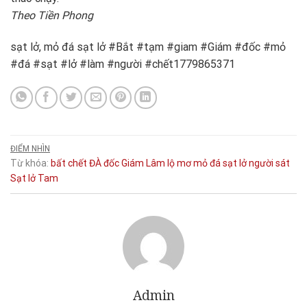
Theo Tiền Phong
sạt lở, mỏ đá sạt lở #Bắt #tạm #giam #Giám #đốc #mỏ
#đá #sạt #lở #làm #người #chết1779865371
ĐIỂM NHÌN
Từ khóa:
bất
chết
ĐÀ
đốc
Giám
Lâm
lộ
mơ
mỏ đá sạt lở
người
sát
Sạt lở
Tam
Admin