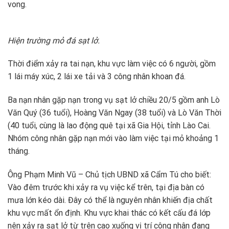
vong.
Hiện trường mỏ đá sạt lở.
Thời điểm xảy ra tai nạn, khu vực làm việc có 6 người, gồm
1 lái máy xúc, 2 lái xe tải và 3 công nhân khoan đá.
Ba nạn nhân gặp nạn trong vụ sạt lở chiều 20/5 gồm anh Lò
Văn Quý (36 tuổi), Hoàng Văn Ngay (38 tuổi) và Lò Văn Thời
(40 tuổi, cùng là lao động quê tại xã Gia Hội, tỉnh Lào Cai.
Nhóm công nhân gặp nạn mới vào làm việc tại mỏ khoảng 1
tháng.
Ông Phạm Minh Vũ – Chủ tịch UBND xã Cẩm Tú cho biết:
Vào đêm trước khi xảy ra vụ việc kể trên, tại địa bàn có
mưa lớn kéo dài. Đây có thể là nguyên nhân khiến địa chất
khu vực mất ổn định. Khu vực khai thác có kết cấu đá lớp
nên xảy ra sạt lở từ trên cao xuống vị trí công nhân đang