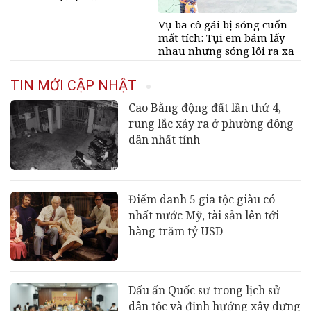
nhiệm của người dùng
mạng?
Vụ ba cô gái bị sóng cuốn
mất tích: Tụi em bám lấy
nhau nhưng sóng lôi ra xa
rồi không thấy nhau nữa
TIN MỚI CẬP NHẬT
Cao Bằng động đất lần thứ 4,
rung lắc xảy ra ở phường đông
dân nhất tỉnh
Điểm danh 5 gia tộc giàu có
nhất nước Mỹ, tài sản lên tới
hàng trăm tỷ USD
Dấu ấn Quốc sư trong lịch sử
dân tộc và định hướng xây dựng