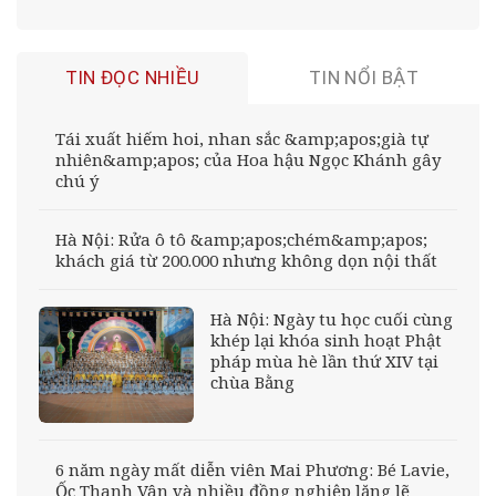
TIN ĐỌC NHIỀU
TIN NỔI BẬT
Tái xuất hiếm hoi, nhan sắc &amp;apos;già tự
nhiên&amp;apos; của Hoa hậu Ngọc Khánh gây
chú ý
Hà Nội: Rửa ô tô &amp;apos;chém&amp;apos;
khách giá từ 200.000 nhưng không dọn nội thất
Hà Nội: Ngày tu học cuối cùng
khép lại khóa sinh hoạt Phật
pháp mùa hè lần thứ XIV tại
chùa Bằng
6 năm ngày mất diễn viên Mai Phương: Bé Lavie,
Ốc Thanh Vân và nhiều đồng nghiệp lặng lẽ