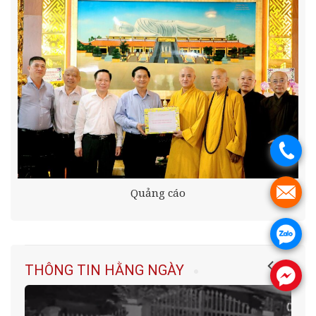
.
Quảng cáo
.
.
THÔNG TIN HẰNG NGÀY
.