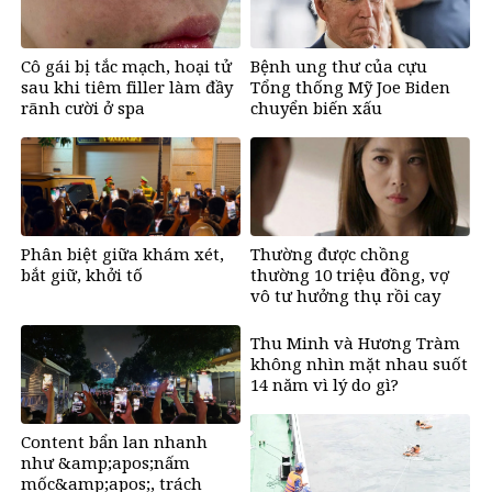
Cô gái bị tắc mạch, hoại tử
Bệnh ung thư của cựu
sau khi tiêm filler làm đầy
Tổng thống Mỹ Joe Biden
rãnh cười ở spa
chuyển biến xấu
Phân biệt giữa khám xét,
Thường được chồng
bắt giữ, khởi tố
thường 10 triệu đồng, vợ
vô tư hưởng thụ rồi cay
mắt khi biết sự thật đằng
sau
Thu Minh và Hương Tràm
không nhìn mặt nhau suốt
14 năm vì lý do gì?
Content bẩn lan nhanh
như &amp;apos;nấm
mốc&amp;apos;, trách