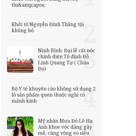
thi&amp;apos;
Khởi tố Nguyễn Đình Thắng tội
khủng bố
Ninh Bình: Đại lễ cất nóc
chính điện Tổ đình Đỗ
Linh Quang Tự ( Chùa
Đọ)
Bộ Y tế khuyến cáo không sử dụng 2
lô sản phẩm quen thuộc nghi có
mảnh kính
Mỹ nhân Mưa Đỏ Lê Hạ
Anh khoe vóc dáng gây
mê, cùng vòng eo siêu