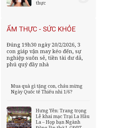
thực
ẨM THỰC - SỨC KHỎE
Đúng 19h30 ngày 20/2/2026, 3
con giáp vận may kéo đến, sự
nghiệp suôn sẻ, tiền tài dư dả,
phú quý đầy nhà
Mua quà gì tặng con, cháu mừng
Ngày Quốc tế Thiếu nhi 1/6?
Hưng Yên: Trang trọng
Lễ khai mạc Trại La Hầu
La – Họp bạn Ngành
Đồng lần thứ I, GĐPT