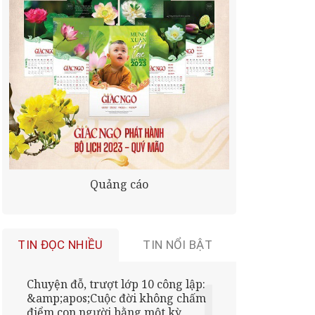
Quảng cáo
TIN ĐỌC NHIỀU
TIN NỔI BẬT
Chuyện đỗ, trượt lớp 10 công lập:
&amp;apos;Cuộc đời không chấm
điểm con người bằng một kỳ