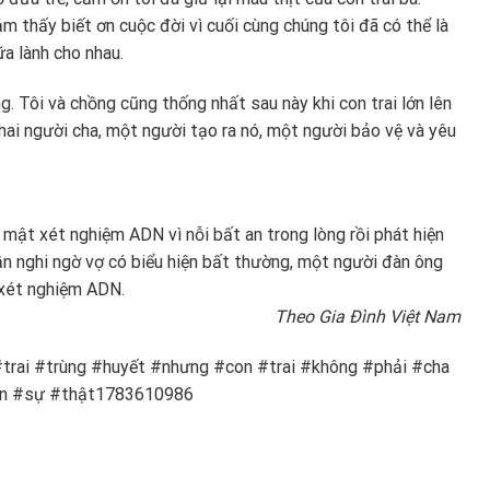
m thấy biết ơn cuộc đời vì cuối cùng chúng tôi đã có thể là
a lành cho nhau.
òng. Tôi và chồng cũng thống nhất sau này khi con trai lớn lên
 hai người cha, một người tạo ra nó, một người bảo vệ và yêu
mật xét nghiệm ADN vì nỗi bất an trong lòng rồi phát hiện
ần nghi ngờ vợ có biểu hiện bất thường, một người đàn ông
xét nghiệm ADN.
Theo Gia Đình Việt Nam
rai #trùng #huyết #nhưng #con #trai #không #phải #cha
ần #sự #thật1783610986