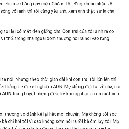
ược cha mẹ chồng quý mến. Chồng tôi cũng không nhắc về
sống với anh thì tôi càng yêu anh, xem anh thật sự là cha
tôi lại có mắt đen giống cha. Con trai của tôi sinh ra có
 Vì thế, trong nhà ngoài xóm thường nói ra nói vào rằng
ta nói. Nhưng theo thời gian dài khi con trai tôi lớn lên thì
ủa thằng bé đi xét nghiệm ADN. Mẹ chồng đợi tôi về nhà, nói
m ADN
trùng huyết nhưng đứa trẻ không phải là con ruột của
ôi thương vợ đành kể lại hết mọi chuyện. Mẹ chồng tôi sốc
à chỉ hỏi tôi vì sao không sớm nói ra rồi bà ôm lấy tôi. Mẹ
đứa trẻ, cảm ơn tôi đã giữ lại máu thịt của con trai bà.