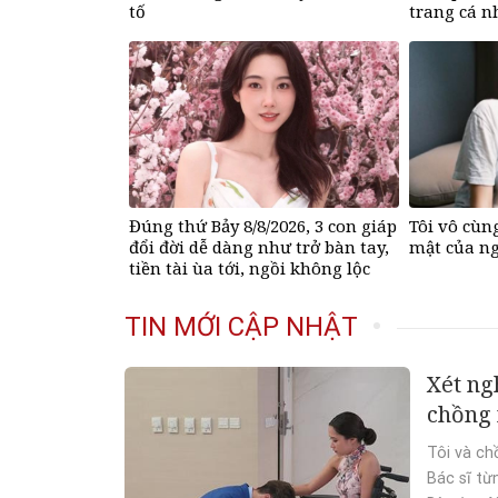
tố
trang cá 
Đúng thứ Bảy 8/8/2026, 3 con giáp
Tôi vô cùng
đổi đời dễ dàng như trở bàn tay,
mật của ng
tiền tài ùa tới, ngồi không lộc
cũng đến
TIN MỚI CẬP NHẬT
Xét ng
chồng 
Tôi và ch
Bác sĩ từ