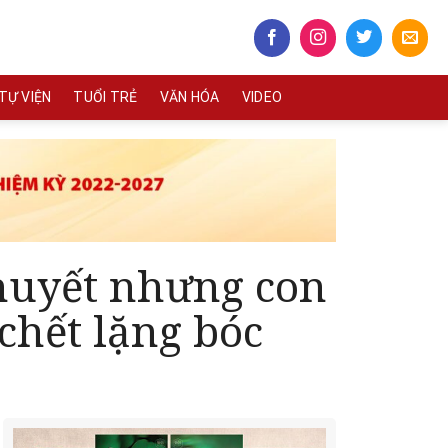
TỰ VIỆN
TUỔI TRẺ
VĂN HÓA
VIDEO
 huyết nhưng con
chết lặng bóc