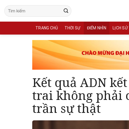
Skip
to
content
TRANG CHỦ
THỜI SỰ
ĐIỂM NHÌN
LỊCH SỬ
Kết quả ADN kết
trai không phải 
trần sự thật