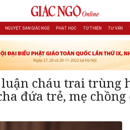
NGUYỆT SAN GIÁC NGỘ
PHẬT HỌC
TỪ THIỆN
TƯ VẤN
 luận cháu trai trùng
cha đứa trẻ, mẹ chồng 