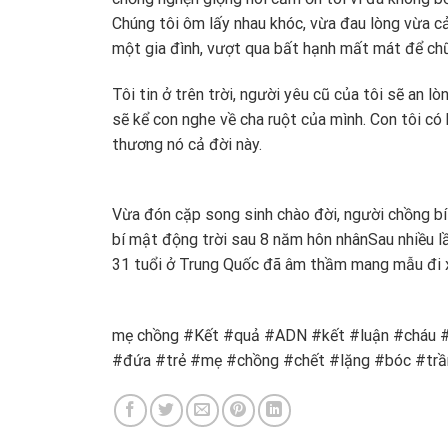
Chúng tôi ôm lấy nhau khóc, vừa đau lòng vừa cả
một gia đình, vượt qua bất hạnh mất mát để chữ
Tôi tin ở trên trời, người yêu cũ của tôi sẽ an l
sẽ kể con nghe về cha ruột của mình. Con tôi có
thương nó cả đời này.
Vừa đón cặp song sinh chào đời, người chồng bí 
bí mật động trời sau 8 năm hôn nhân
Sau nhiều l
31 tuổi ở Trung Quốc đã âm thầm mang mẫu đi 
mẹ chồng #Kết #quả #ADN #kết #luận #cháu #t
#đứa #trẻ #mẹ #chồng #chết #lặng #bóc #tr