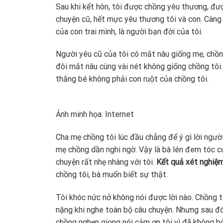
Sau khi kết hôn, tôi được chồng yêu thương, đ
chuyện cũ, hết mực yêu thương tôi và con. Càng 
của con trai mình, là người bạn đời của tôi.
Người yêu cũ của tôi có mắt nâu giống mẹ, chồng 
đôi mắt nâu cùng vài nét không giống chồng tôi.
thằng bé không phải con ruột của chồng tôi.
Ảnh minh họa: Internet
Cha mẹ chồng tôi lúc đầu chẳng để ý gì lời người 
mẹ chồng dần nghi ngờ. Vậy là bà lén đem tóc c
chuyện rất nhẹ nhàng với tôi.
Kết quả xét nghiệ
chồng tôi, bà muốn biết sự thật.
Tôi khóc nức nở không nói được lời nào. Chồng t
nặng khi nghe toàn bộ câu chuyện. Nhưng sau đó b
chồng nghẹn giọng nói cảm ơn tôi vì đã không bỏ 