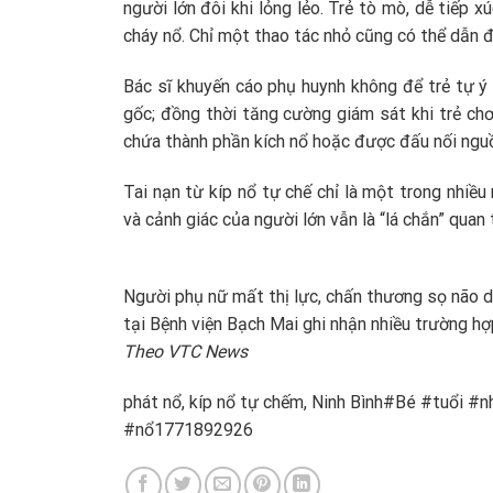
người lớn đôi khi lỏng lẻo. Trẻ tò mò, dễ tiếp xú
cháy nổ. Chỉ một thao tác nhỏ cũng có thể dẫn 
Bác sĩ khuyến cáo phụ huynh không để trẻ tự ý
gốc; đồng thời tăng cường giám sát khi trẻ chơ
chứa thành phần kích nổ hoặc được đấu nối nguồ
Tai nạn từ kíp nổ tự chế chỉ là một trong nhiều
và cảnh giác của người lớn vẫn là “lá chắn” quan 
Người phụ nữ mất thị lực, chấn thương sọ não d
tại Bệnh viện Bạch Mai ghi nhận nhiều trường hợ
Theo VTC News
phát nổ, kíp nổ tự chếm, Ninh Bình#Bé #tuổi 
#nổ1771892926