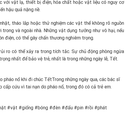
c với vật lạ, thiết bị điện, hóa chất hoặc vật liệu có nguy cơ
đến hậu quả nặng nề.
 nhặt, tháo lắp hoặc thử nghiệm các vật thể không rõ nguồn
i trong và ngoài nhà. Những vật dụng tưởng như vô hại, nếu
n điện, có thể gây chấn thương nghiêm trọng.
 rủi ro có thể xảy ra trong tích tắc. Sự chủ động phòng ngừa
trọng nhất để bảo vệ trẻ, nhất là trong những ngày lễ, Tết.
o pháo nổ khi đi chúc Tết
Trong những ngày qua, các bác sĩ
p cấp cứu vì tai nạn do pháo nổ, trong đó có cả trẻ em.
#nhặt #vật #giống #bóng #đèn #đấu #pin #rồi #phát