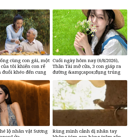
ống cùng con gái, một
Cuối ngày hôm nay (6/8/2026),
 của tôi khiến con rể
Thần Tài mở cửa, 3 con giáp ra
 đuổi khéo đến cung
đường &amp;apos;đụng trúng
ợ vô điều kiện
hố vàng&amp;apos;, mỏi tay
đếm tiền, giàu nứt đố đổ vách
 hé lộ nhân vật Sương
Rùng mình cảnh dị nhân tay
apos;Lửa
không tóm gọn hàng trăm rắn