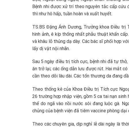
Bệnh nhi được xử trí theo nguyên tắc cấp cứu 
thì như hô hấp, tuần hoàn và xuất huyết.
TS.BS Đặng Ánh Dương, Trưởng khoa Điều trị T
hình ảnh, ê kíp thống nhất phẫu thuật khẩn cấ
và khâu lỗ thủng dạ dày. Các bác sĩ phối hợp v
lấy dị vật nội nhãn.
Sau 5 ngày điều trị tích cực, bệnh nhi đã tự thở
ăn trở lại; các ống dẫn lưu được rút. Hai mắt có
cần theo dõi lâu dài. Các tổn thương da đang dần
Theo thống kê của Khoa Điều trị Tích cực Ngoạ
26 trường hợp nhập viện, gồm 5 ca tai nạn sinh 
thể do ngã vào nồi nước sôi đang luộc gà. Ng
chủng của bệnh viện đã tiêm vaccine phòng dại 
Theo các chuyên gia, dịp nghỉ lễ dài ngày là th