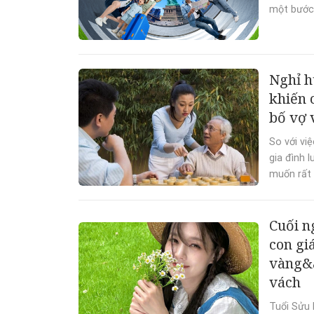
một bước 
Nghỉ h
khiến 
bố vợ 
So với vi
gia đình 
muốn rất 
Cuối n
con gi
vàng&a
vách
Tuổi Sửu 