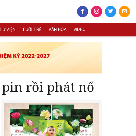
TỰ VIỆN
TUỔI TRẺ
VĂN HÓA
VIDEO
 pin rồi phát nổ