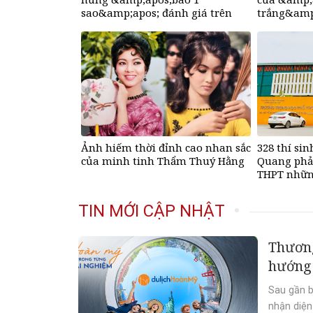
sao&amp;apos; đánh giá trên
trắng&amp;
Google
&amp;apos;
nào&amp;a
Ảnh hiếm thời đỉnh cao nhan sắc
328 thí si
của minh tinh Thẩm Thuý Hằng
Quang phải
THPT nhữn
TIN MỚI CẬP NHẬT
Thương
hướng 
Sau gần b
nhận diện