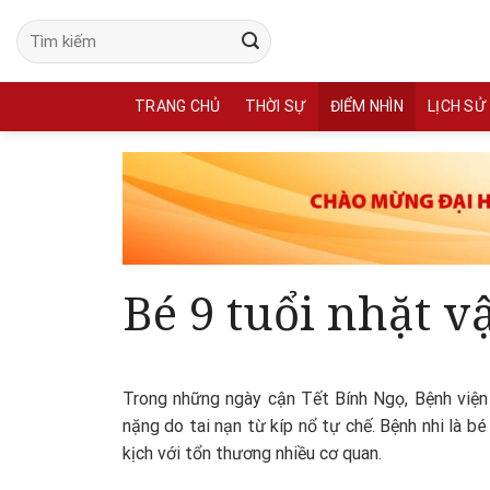
Skip
to
content
TRANG CHỦ
THỜI SỰ
ĐIỂM NHÌN
LỊCH SỬ
Bé 9 tuổi nhặt v
Trong những ngày cận Tết Bính Ngọ, Bệnh việ
nặng do tai nạn từ kíp nổ tự chế. Bệnh nhi là bé 
kịch với tổn thương nhiều cơ quan.