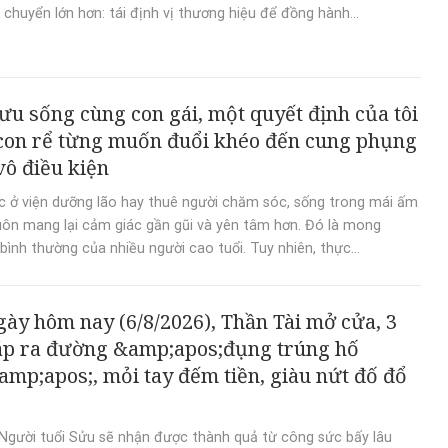
chuyển lớn hơn: tái định vị thương hiệu để đồng hành...
ưu sống cùng con gái, một quyết định của tôi
con rể từng muốn đuổi khéo đến cung phụng
vô điều kiện
ệc ở viện dưỡng lão hay thuê người chăm sóc, sống trong mái ấm
luôn mang lại cảm giác gần gũi và yên tâm hơn. Đó là mong
bình thường của nhiều người cao tuổi. Tuy nhiên, thực...
gày hôm nay (6/8/2026), Thần Tài mở cửa, 3
áp ra đường &amp;apos;đụng trúng hố
mp;apos;, mỏi tay đếm tiền, giàu nứt đố đổ
Người tuổi Sửu sẽ nhận được thành quả từ công sức bấy lâu