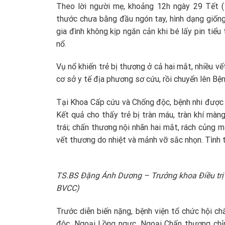
Theo lời người mẹ, khoảng 12h ngày 29 Tết (
thước chưa bằng đầu ngón tay, hình dạng giống
gia đình không kịp ngăn cản khi bé lấy pin tiểu
nổ.
Vụ nổ khiến trẻ bị thương ở cả hai mắt, nhiều v
cơ sở y tế địa phương sơ cứu, rồi chuyển lên Bệ
Tại Khoa Cấp cứu và Chống độc, bệnh nhi được 
Kết quả cho thấy trẻ bị tràn máu, tràn khí màn
trái; chấn thương nội nhãn hai mắt, rách củng m
vết thương do nhiệt và mảnh vỡ sắc nhọn. Tình 
TS.BS Đặng Ánh Dương – Trưởng khoa Điều trị 
BVCC)
Trước diễn biến nặng, bệnh viện tổ chức hội c
độc, Ngoại Lồng ngực, Ngoại Chấn thương chỉn