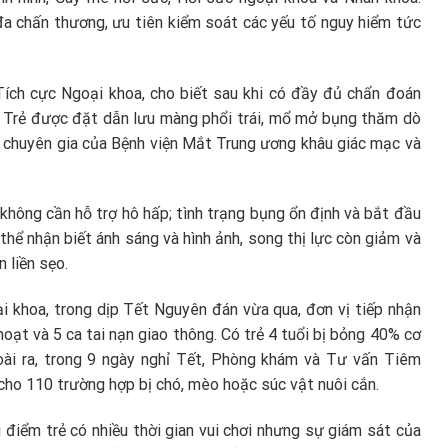
đa chấn thương, ưu tiên kiểm soát các yếu tố nguy hiểm tức
ích cực Ngoại khoa, cho biết sau khi có đầy đủ chẩn đoán
p. Trẻ được đặt dẫn lưu màng phổi trái, mổ mở bụng thăm dò
ới chuyên gia của Bệnh viện Mắt Trung ương khâu giác mạc và
, không cần hỗ trợ hô hấp; tình trạng bụng ổn định và bắt đầu
 thể nhận biết ánh sáng và hình ảnh, song thị lực còn giảm và
 liền sẹo.
i khoa, trong dịp Tết Nguyên đán vừa qua, đơn vị tiếp nhận
hoạt và 5 ca tai nạn giao thông. Có trẻ 4 tuổi bị bỏng 40% cơ
oài ra, trong 9 ngày nghỉ Tết, Phòng khám và Tư vấn Tiêm
cho 110 trường hợp bị chó, mèo hoặc súc vật nuôi cắn.
ời điểm trẻ có nhiều thời gian vui chơi nhưng sự giám sát của