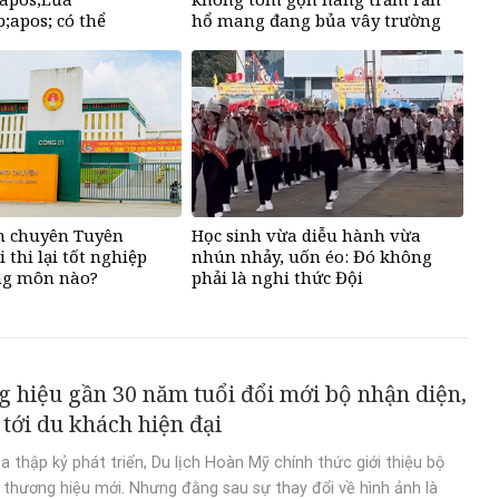
apos; có thể
hổ mang đang bủa vây trường
ra đi bất cứ lúc
học
pos;
nh chuyên Tuyên
Học sinh vừa diễu hành vừa
 thi lại tốt nghiệp
nhún nhảy, uốn éo: Đó không
g môn nào?
phải là nghi thức Đội
 hiệu gần 30 năm tuổi đổi mới bộ nhận diện,
tới du khách hiện đại
a thập kỷ phát triển, Du lịch Hoàn Mỹ chính thức giới thiệu bộ
 thương hiệu mới. Nhưng đằng sau sự thay đổi về hình ảnh là