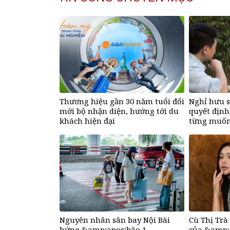
Thương hiệu gần 30 năm tuổi đổi
Nghỉ hưu s
mới bộ nhận diện, hướng tới du
quyết định
khách hiện đại
từng muốn
phụng bố v
Nguyên nhân sân bay Nội Bài
Cù Thị Trà
hứng &amp;apos;bão 1
của &amp;