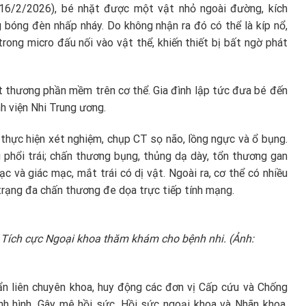
16/2/2026), bé nhặt được một vật nhỏ ngoài đường, kích
 bóng đèn nhấp nháy. Do không nhận ra đó có thể là kíp nổ,
 trong micro đấu nối vào vật thể, khiến thiết bị bất ngờ phát
ết thương phần mềm trên cơ thể. Gia đình lập tức đưa bé đến
nh viện Nhi Trung ương.
thực hiện xét nghiệm, chụp CT sọ não, lồng ngực và ổ bụng.
g phổi trái; chấn thương bụng, thủng dạ dày, tổn thương gan
ạc và giác mạc, mắt trái có dị vật. Ngoài ra, cơ thể có nhiều
trạng đa chấn thương đe dọa trực tiếp tính mạng.
Tích cực Ngoại khoa thăm khám cho bệnh nhi. (Ảnh:
hẩn liên chuyên khoa, huy động các đơn vị Cấp cứu và Chống
h hình, Gây mê hồi sức, Hồi sức ngoại khoa và Nhãn khoa.