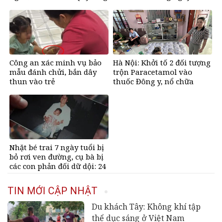
dung có của đầy nhà, ngày
nhật, chỉ có 10 chiếc trên
càng hưng thịnh sung túc
thế giới, giá gần 68 tỷ đồng
Công an xác minh vụ bảo
Hà Nội: Khởi tố 2 đối tượng
mẫu đánh chửi, bắn dây
trộn Paracetamol vào
thun vào trẻ
thuốc Đông y, nổ chữa
bách bệnh
Nhặt bé trai 7 ngày tuổi bị
bỏ rơi ven đường, cụ bà bị
các con phản đối dữ dội: 24
năm sau nhận lại điều xúc
động
TIN MỚI CẬP NHẬT
Du khách Tây: Không khí tập
thể dục sáng ở Việt Nam