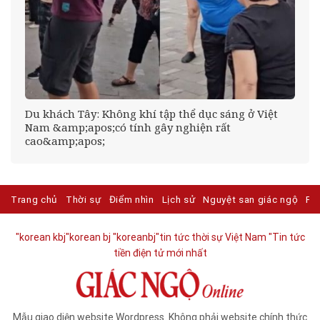
Du khách Tây: Không khí tập thể dục sáng ở Việt
Nam &amp;apos;có tính gây nghiện rất
cao&amp;apos;
Trang chủ
Thời sự
Điểm nhìn
Lịch sử
Nguyệt san giác ngộ
Ph
"korean kbj​
"korean bj
"koreanbj​
"tin tức thời sự Việt Nam
"Tin tức
tiền điện tử mới nhất​
Mẫu giao diện website Wordpress. Không phải website chính thức