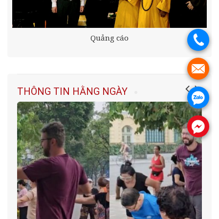
Quảng cáo
.
.
THÔNG TIN HẰNG NGÀY
.
.