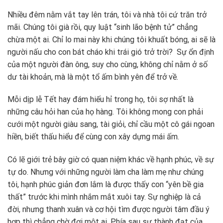
Nhiều đêm nằm vắt tay lên trán, tôi và nhà tôi cứ trăn trở
mãi. Chúng tôi già rồi, quy luật “sinh lão bệnh tử” chẳng
chừa một ai. Chỉ lo mai này khi chúng tôi khuất bóng, ai sẽ là
người nấu cho con bát cháo khi trái gió trở trời? Sự ổn định
của một người đàn ông, suy cho cùng, không chỉ nằm ở số
dư tài khoản, mà là một tổ ấm bình yên để trở về.
Mỗi dịp lễ Tết hay đám hiếu hỉ trong họ, tôi sợ nhất là
những câu hỏi han của họ hàng. Tôi không mong con phải
cưới một người giàu sang, tài giỏi, chỉ cầu một cô gái ngoan
hiền, biết thấu hiểu để cùng con xây dựng mái ấm.
Có lẽ giới trẻ bây giờ có quan niệm khác về hạnh phúc, về sự
tự do. Nhưng với những người làm cha làm mẹ như chúng
tôi, hạnh phúc giản đơn lắm là được thấy con “yên bề gia
thất” trước khi mình nhắm mắt xuôi tay. Sự nghiệp là cả
đời, nhưng thanh xuân và cơ hội tìm được người tâm đầu ý
hợp thì chẳng chờ đợi một ai. Phía sau sự thành đạt của