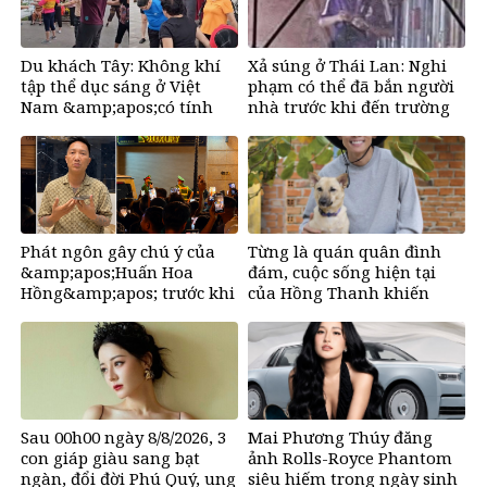
Du khách Tây: Không khí
Xả súng ở Thái Lan: Nghi
tập thể dục sáng ở Việt
phạm có thể đã bắn người
Nam &amp;apos;có tính
nhà trước khi đến trường
gây nghiện rất
cao&amp;apos;
Phát ngôn gây chú ý của
Từng là quán quân đình
&amp;apos;Huấn Hoa
đám, cuộc sống hiện tại
Hồng&amp;apos; trước khi
của Hồng Thanh khiến
tuyên bố tạm dừng mạng
nhiều người bất ngờ
xã hội
Sau 00h00 ngày 8/8/2026, 3
Mai Phương Thúy đăng
con giáp giàu sang bạt
ảnh Rolls-Royce Phantom
ngàn, đổi đời Phú Quý, ung
siêu hiếm trong ngày sinh