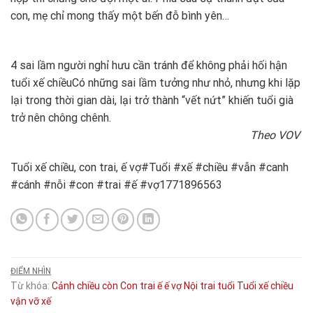
con, mẹ chỉ mong thấy một bến đỗ bình yên…
4 sai lầm người nghỉ hưu cần tránh để không phải hối hận
tuổi xế chiều
Có những sai lầm tưởng như nhỏ, nhưng khi lặp
lại trong thời gian dài, lại trở thành “vết nứt” khiến tuổi già
trở nên chông chênh.
Theo VOV
Tuổi xế chiều, con trai, ế vợ#Tuổi #xế #chiều #vẫn #canh
#cánh #nỗi #con #trai #ế #vợ1771896563
ĐIỂM NHÌN
Từ khóa:
Cảnh
chiều
còn
Con trai
ế
ế vợ
Nội
trai
tuổi
Tuổi xế chiều
vận
vỡ
xế