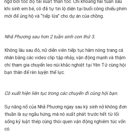
ngờ bởi tốc độ tái xuất thần tốc. Chỉ khoảng hai tuần sau
khi sinh em bé, cô đã tự tin lộ diện tại buổi công chiếu phim
mới để ủng hộ và “tiếp lửa” cho dự án của chồng.
Nhã Phương sau hơn 2 tuần sinh con thứ 3.
Không lâu sau đó, nữ diễn viên tiếp tục hâm nóng trang cá
nhân bằng các video clip tập nhảy, vận động mạnh và thậm
chí tham gia chuyến leo núi khắc nghiệt tại Yên Tử cùng hội
bạn thân để rèn luyện thể lực.
Cô xuất hiện liên tục trong các chuyến đi cùng hội bạn.
Sự năng nổ của Nhã Phương ngay sau kỳ sinh nở không đơn
thuần là sự ngẫu hứng, mà nó xuất phát trước hết từ lối
sống kỷ luật thép cùng thói quen vận động nghiêm túc vốn
có.