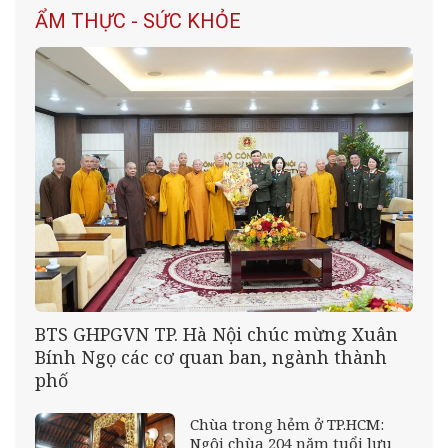
ẨM THỰC - SỨC KHỎE
BTS GHPGVN TP. Hà Nội chúc mừng Xuân
Bính Ngọ các cơ quan ban, ngành thành
phố
Chùa trong hẻm ở TP.HCM:
Ngôi chùa 204 năm tuổi lưu