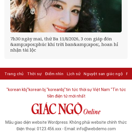
7h30 ngày mai, thứ Ba 11/8/2026, 3 con giáp đón
&amp;apos;phúc khí trời ban&amp;apos;, hoan hỉ
nhận tài lộc
Trang chủ
Thời sự
Điểm nhìn
Lịch sử
Nguyệt san giác ngộ
Ph
"korean kbj​
"korean bj
"koreanbj​
"tin tức thời sự Việt Nam
"Tin tức
tiền điện tử mới nhất​
Mẫu giao diện website Wordpress. Không phải website chính thức
Điện thoại: 0123.456.xxx - Email: info@webdemo.com