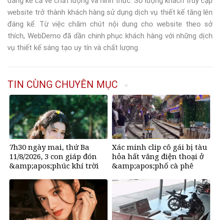
đáng kể cả về chất lượng và hình thức. Số lượng khách truy cập
website trở thành khách hàng sử dụng dịch vụ thiết kế tăng lên
đáng kể. Từ việc chăm chút nội dung cho website theo sở
thích, WebDemo đã dần chinh phục khách hàng với những dịch
vụ thiết kế sáng tạo uy tín và chất lượng.
TIN CÙNG CHUYÊN MỤC
7h30 ngày mai, thứ Ba
Xác minh clip cô gái bị tàu
11/8/2026, 3 con giáp đón
hỏa hất văng điện thoại ở
&amp;apos;phúc khí trời
&amp;apos;phố cà phê
ban&amp;apos;, hoan hỉ
đường tàu&amp;apos;
nhận tài lộc