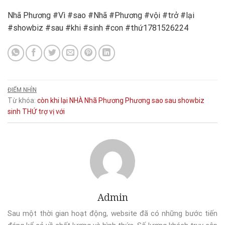
Nhã Phương #Vì #sao #Nhã #Phương #vội #trở #lại
#showbiz #sau #khi #sinh #con #thứ1781526224
ĐIỂM NHÌN
Từ khóa:
còn
khi
lại
NHÀ
Nhã Phương
Phương
sao
sau
showbiz
sinh
THỨ
trợ
vị
với
Admin
Sau một thời gian hoạt động, website đã có những bước tiến