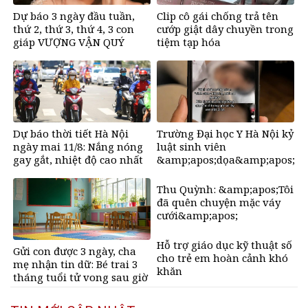
Dự báo 3 ngày đầu tuần,
Clip cô gái chống trả tên
thứ 2, thứ 3, thứ 4, 3 con
cướp giật dây chuyền trong
giáp VƯỢNG VẬN QUÝ
tiệm tạp hóa
NHÂN, bước chân ra đường
có tiền, bước chân về nhà
ngập vàng
Dự báo thời tiết Hà Nội
Trường Đại học Y Hà Nội kỷ
ngày mai 11/8: Nắng nóng
luật sinh viên
gay gắt, nhiệt độ cao nhất
&amp;apos;dọa&amp;apos;
38°C
sẽ lấy trật ven bệnh nhân
Thu Quỳnh: &amp;apos;Tôi
đã quên chuyện mặc váy
cưới&amp;apos;
Hỗ trợ giáo dục kỹ thuật số
Gửi con được 3 ngày, cha
cho trẻ em hoàn cảnh khó
mẹ nhận tin dữ: Bé trai 3
khăn
tháng tuổi tử vong sau giờ
ngủ trưa