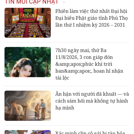
TIN MỚI CẬP NHẬT
Phiên làm việc thứ nhất Đại hội
Đại biểu Phật giáo tỉnh Phú Thọ
lần thứ I nhiệm kỳ 2026 – 2031
7h30 ngày mai, thứ Ba
11/8/2026, 3 con giáp đón
&amp;apos;phúc khí trời
ban&amp;apos;, hoan hỉ nhận
tài lộc
Ân hận với người đã khuất — và
cách sám hối mà không tự hành
hạ mình
Xác minh clip cô gái bị tàu hỏa