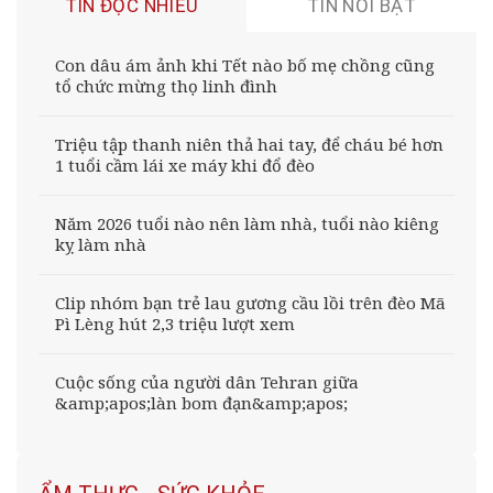
TIN ĐỌC NHIỀU
TIN NỔI BẬT
Con dâu ám ảnh khi Tết nào bố mẹ chồng cũng
tổ chức mừng thọ linh đình
Triệu tập thanh niên thả hai tay, để cháu bé hơn
1 tuổi cầm lái xe máy khi đổ đèo
Năm 2026 tuổi nào nên làm nhà, tuổi nào kiêng
kỵ làm nhà
Clip nhóm bạn trẻ lau gương cầu lồi trên đèo Mã
Pì Lèng hút 2,3 triệu lượt xem
Cuộc sống của người dân Tehran giữa
&amp;apos;làn bom đạn&amp;apos;