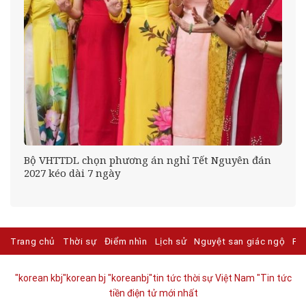
Bộ VHTTDL chọn phương án nghỉ Tết Nguyên đán
2027 kéo dài 7 ngày
Trang chủ
Thời sự
Điểm nhìn
Lịch sử
Nguyệt san giác ngộ
Ph
"korean kbj​
"korean bj
"koreanbj​
"tin tức thời sự Việt Nam
"Tin tức
tiền điện tử mới nhất​