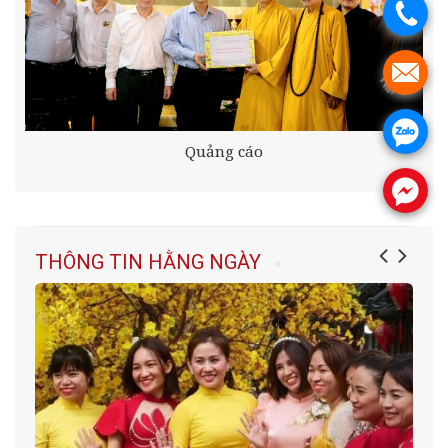
.
.
.
Quảng cáo
.
THÔNG TIN HẰNG NGÀY