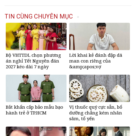
TIN CÙNG CHUYÊN MỤC
Bộ VHTTDL chọn phương
Lời khai kẻ đánh đập dã
án nghỉ Tết Nguyên đán
man con riêng của
2027 kéo dài 7 ngày
&amp;apos;vợ
hờ&amp;apos;, bắt quỳ đến
1 giờ sáng
Bắt khẩn cấp bảo mẫu bạo
Vị thuốc quý cực sẵn, bổ
hành trẻ ở TP.HCM
dưỡng chẳng kém nhân
sâm, tổ yến