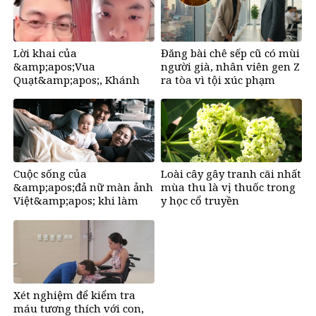
Lời khai của
Đăng bài chê sếp cũ có mùi
&amp;apos;Vua
người già, nhân viên gen Z
Quạt&amp;apos;, Khánh
ra tòa vì tội xúc phạm
&amp;apos;Sky&amp;apos;
và Hồ Văn Khoa
Cuộc sống của
Loài cây gây tranh cãi nhất
&amp;apos;đả nữ màn ảnh
mùa thu là vị thuốc trong
Việt&amp;apos; khi làm
y học cổ truyền
mẹ ở tuổi U50
Xét nghiệm để kiểm tra
máu tương thích với con,