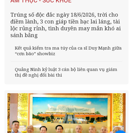
ẨM THỰC - SỨC KHỎE
Trúng số độc đắc ngày 18/6/2026, trời cho
điềm lành, 3 con giáp tiền bạc lai láng, tài
lộc rủng rỉnh, tình duyên may mắn khó ai
sánh bằng
Kết quả kiểm tra ma túy của ca sĩ Duy Mạnh giữa
“cơn bão” showbiz
Quảng Ninh kỷ luật 3 cán bộ liên quan vụ giám
thị đề nghị đổi bài thi