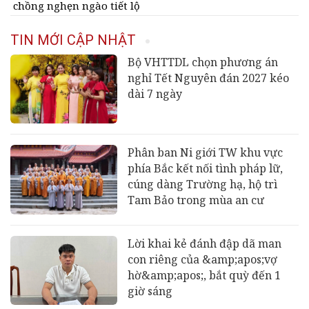
chồng nghẹn ngào tiết lộ
bí mật
TIN MỚI CẬP NHẬT
Bộ VHTTDL chọn phương án
nghỉ Tết Nguyên đán 2027 kéo
dài 7 ngày
Phân ban Ni giới TW khu vực
phía Bắc kết nối tình pháp lữ,
cúng dàng Trường hạ, hộ trì
Tam Bảo trong mùa an cư
Lời khai kẻ đánh đập dã man
con riêng của &amp;apos;vợ
hờ&amp;apos;, bắt quỳ đến 1
giờ sáng