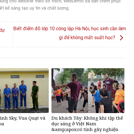
 dung cho website theo sở thích, WebDemo đã dần chinh phục
ết kế sáng tạo uy tín và chất lượng.
Biết điểm đỗ lớp 10 công lập Hà Nội, học sinh cần làm
 dự
gì để không mất suất học?
ánh Sky, Vua Quạt và
Du khách Tây: Không khí tập thể
oa
dục sáng ở Việt Nam
&amp;apos;có tính gây nghiện