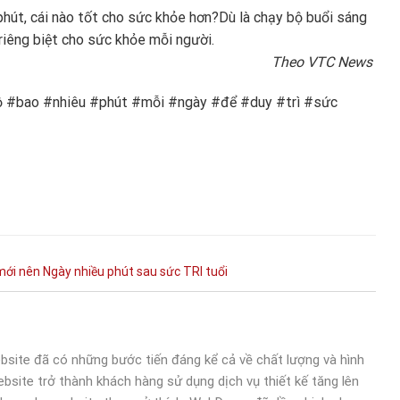
phút, cái nào tốt cho sức khỏe hơn?
Dù là chạy bộ buổi sáng
 riêng biệt cho sức khỏe mỗi người.
Theo VTC News
#bộ #bao #nhiêu #phút #mỗi #ngày #để #duy #trì #sức
mới
nên
Ngày
nhiều
phút
sau
sức
TRI
tuổi
bsite đã có những bước tiến đáng kể cả về chất lượng và hình
bsite trở thành khách hàng sử dụng dịch vụ thiết kế tăng lên