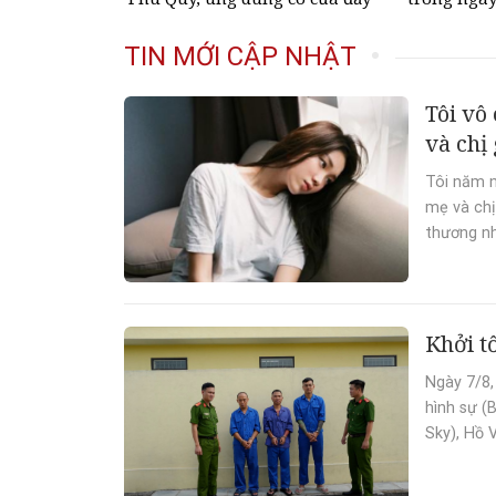
nhà, ngày càng hưng thịnh sung
chiếc trên 
túc
đồng
TIN MỚI CẬP NHẬT
Tôi vô
và chị 
Tôi năm n
mẹ và chị
thương nh
Khởi t
Ngày 7/8,
hình sự (
Sky), Hồ 