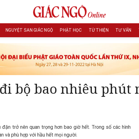
NGUYỆT SAN GIÁC NGỘ
PHẬT HỌC
TỪ THIỆN
TƯ VẤN
 đi bộ bao nhiêu phút
u đặn trở nên quan trọng hơn bao giờ hết. Trong số các hình
oàn và phù hợp với hầu hết mọi người.