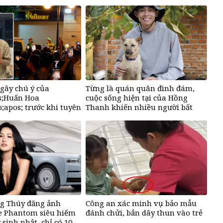
rất cao&amp;apos;
gây chú ý của
Từng là quán quân đình đám,
;Huấn Hoa
cuộc sống hiện tại của Hồng
apos; trước khi tuyên
Thanh khiến nhiều người bất
ng mạng xã hội
ngờ
g Thúy đăng ảnh
Công an xác minh vụ bảo mẫu
ce Phantom siêu hiếm
đánh chửi, bắn dây thun vào trẻ
 sinh nhật, chỉ có 10