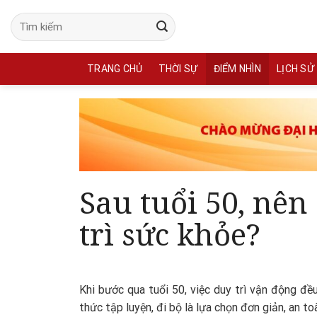
Skip
to
content
TRANG CHỦ
THỜI SỰ
ĐIỂM NHÌN
LỊCH SỬ
Sau tuổi 50, nên
trì sức khỏe?
Khi bước qua tuổi 50, việc duy trì vận động đề
thức tập luyện, đi bộ là lựa chọn đơn giản, an t