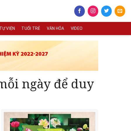
TỰ VIỆN
TUỔI TRẺ
VĂN HÓA
VIDEO
 mỗi ngày để duy