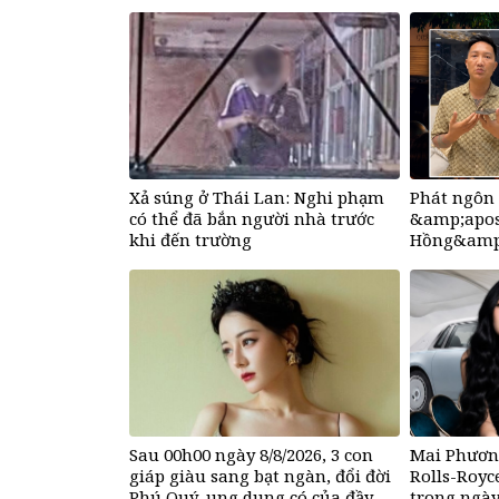
Xả súng ở Thái Lan: Nghi phạm
Phát ngôn 
có thể đã bắn người nhà trước
&amp;apos
khi đến trường
Hồng&amp;
bố tạm dừ
Sau 00h00 ngày 8/8/2026, 3 con
Mai Phươn
giáp giàu sang bạt ngàn, đổi đời
Rolls-Roy
Phú Quý, ung dung có của đầy
trong ngày