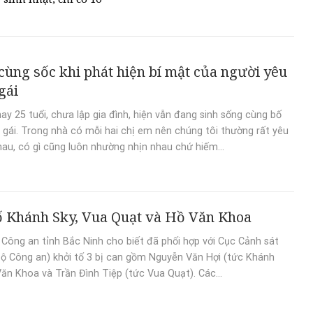
thế giới, giá gần 68 tỷ
 cùng sốc khi phát hiện bí mật của người yêu
gái
ay 25 tuổi, chưa lập gia đình, hiện vẫn đang sinh sống cùng bố
 gái. Trong nhà có mỗi hai chị em nên chúng tôi thường rất yêu
au, có gì cũng luôn nhường nhịn nhau chứ hiếm...
ố Khánh Sky, Vua Quạt và Hồ Văn Khoa
 Công an tỉnh Bắc Ninh cho biết đã phối hợp với Cục Cảnh sát
Bộ Công an) khởi tố 3 bị can gồm Nguyễn Văn Hợi (tức Khánh
Văn Khoa và Trần Đình Tiệp (tức Vua Quạt). Các...