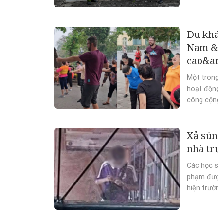
Du khá
Nam &a
cao&a
Một trong
hoạt động
công cộng
Xả sún
nhà tr
Các học s
phạm được
hiện trườ