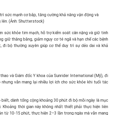
 trì sức mạnh cơ bắp, tăng cường khả năng vận động và
 lên. (Ảnh: Shutterstock)
ện sức khỏe tim mạch, hỗ trợ kiểm soát cân nặng và giữ tinh
ng giữ thăng bằng, giảm nguy cơ té ngã và hạn chế các bệnh
, đi bộ thường xuyên giúp cơ thể duy trì sự dẻo dai và khả
thao và Giám đốc Y khoa của Sunrider International (Mỹ), đi
 nhưng vẫn mang lại nhiều lợi ích cho sức khỏe khi tuổi tác
o biết, dành tổng cộng khoảng 30 phút đi bộ mỗi ngày là mục
. Khoảng thời gian này không nhất thiết phải thực hiện liên
gắn từ 10-15 phút, thực hiện 2–3 lần trong ngày mà vẫn mang