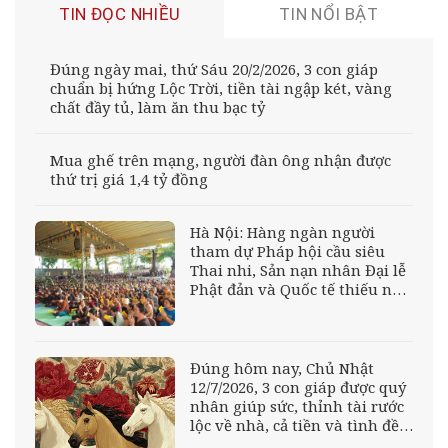
TIN ĐỌC NHIỀU
TIN NỔI BẬT
Đúng ngày mai, thứ Sáu 20/2/2026, 3 con giáp
chuẩn bị hứng Lộc Trời, tiền tài ngập két, vàng
chất đầy tủ, làm ăn thu bạc tỷ
Mua ghế trên mạng, người đàn ông nhận được
thứ trị giá 1,4 tỷ đồng
Hà Nội: Hàng ngàn người
tham dự Pháp hội cầu siêu
Thai nhi, Sản nạn nhân Đại lễ
Phật đản và Quốc tế thiếu nhi
tại chùa Tân Hải
Đúng hôm nay, Chủ Nhật
12/7/2026, 3 con giáp được quý
nhân giúp sức, thỉnh tài rước
lộc về nhà, cả tiền và tình đều
song hành viên mãn