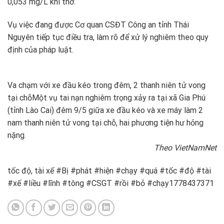
0,053 mg/L khí thở.
Vụ việc đang được Cơ quan CSĐT Công an tỉnh Thái
Nguyên tiếp tục điều tra, làm rõ để xử lý nghiêm theo quy
định của pháp luật.
Va chạm với xe đầu kéo trong đêm, 2 thanh niên tử vong
tại chỗ
Một vụ tai nạn nghiêm trọng xảy ra tại xã Gia Phú
(tỉnh Lào Cai) đêm 9/5 giữa xe đầu kéo và xe máy làm 2
nam thanh niên tử vong tại chỗ, hai phương tiện hư hỏng
nặng.
Theo VietNamNet
tốc độ, tài xế #Bị #phát #hiện #chạy #quá #tốc #độ #tài
#xế #liều #lĩnh #tông #CSGT #rồi #bỏ #chạy1778437371