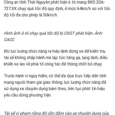
Công an tỉnh Thái Nguyên phát hiện ô tô mang BKS 20A-
727.XX chạy quá tốc độ quy định, ở mức 64km/h so với tốc
độ tối đa cho phép là 50km/h.
Hình ảnh ô tô chạy quá tốc độ bị CSGT phát hiện. Ảnh:
CACC
Khi lực lượng chức năng ra hiệu lệnh dừng xe để kiểm tra,
tài xế không chấp hành mà lập tức tăng ga, lạng lách, điều
khiển xe lao về phía tổ công tác để thông chốt bỏ chạy.
Trước hành vi nguy hiểm, có thể đe dọa trực tiếp đến tính
mạng người tham gia giao thông, lực lượng chức năng đã
sử dụng xe chuyên dụng bám theo, liên tục phát tín hiệu
yêu cầu dừng phương tiện.
Tài xế vi phạm nồng độ cồn đâm vào xe chuyên dụng của