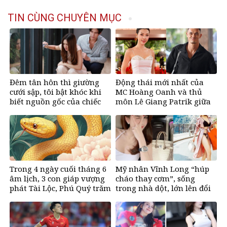
TIN CÙNG CHUYÊN MỤC
Đêm tân hôn thì giường
Động thái mới nhất của
cưới sập, tôi bật khóc khi
MC Hoàng Oanh và thủ
biết nguồn gốc của chiếc
môn Lê Giang Patrik giữa
giường
tin đồn tình cảm
Trong 4 ngày cuối tháng 6
Mỹ nhân Vĩnh Long “húp
âm lịch, 3 con giáp vượng
cháo thay cơm”, sống
phát Tài Lộc, Phú Quý trăm
trong nhà dột, lớn lên đổi
bề, đổi mệnh Phượng
đời nhờ bikini, ở biệt thư
Hoàng, ôm trọn cơ ngơi đồ
50 tỷ đồng
sộ