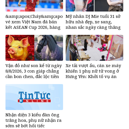
&amp;apos;Cháy&amp;apos;
Mỹ nhân DJ Mie tuổi 31 sở
vé xem Việt Nam đá bán
hữu nhà đẹp, xe sang,
kết ASEAN Cup 2026, hàng
nhan sắc ngày càng thăng
nghìn người chờ mua
hạng
Vận đỏ như son kể từ ngày
Xe tải vượt ẩu, cán xe máy
8/8/2026, 3 con giáp chẳng
khiến 1 phụ nữ tử vong ở
cần bon chen, đắc lộc tiền
Hưng Yên: Khởi tố vụ án
vào như nước, sự nghiệp
hanh thông một bước lên
hương đổi đời
Nhận diện 3 kiểu đàn ông
trăng hoa, phụ nữ nhận ra
sớm sẽ bớt hối tiếc