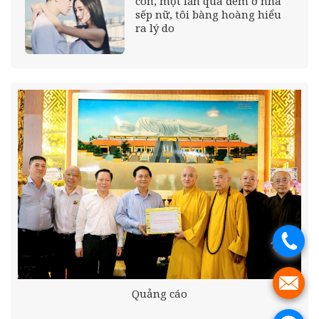
con, một lần qua đêm ở nhà
sếp nữ, tôi bàng hoàng hiểu
ra lý do
.
.
Quảng cáo